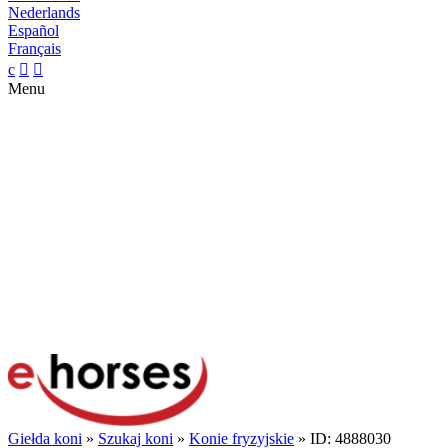
Nederlands
Español
Français
c


Menu
Giełda koni
»
Szukaj koni
»
Konie fryzyjskie
» ID: 4888030