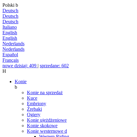
Polski
b
Deutsch
Deutsch
Deutsch
Italiano
English
English
Nederlands
Nederlands
Español
Français
nowe dzisiaj: 409
|
sprzedane: 602
H
Konie
b
Konie na sprzedaż
Kuce
Embriony
Źrebaki
Ogiery
Konie ujeżdżeniowe
Konie skokowe
Konie westernowe
d
Western Riding