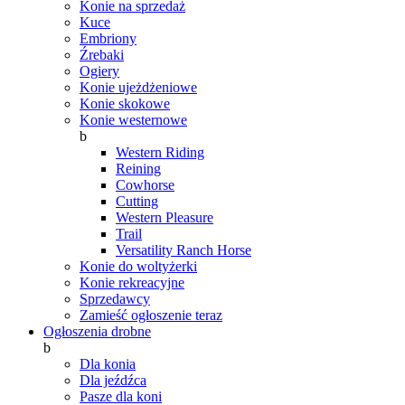
Konie na sprzedaż
Kuce
Embriony
Źrebaki
Ogiery
Konie ujeżdżeniowe
Konie skokowe
Konie westernowe
b
Western Riding
Reining
Cowhorse
Cutting
Western Pleasure
Trail
Versatility Ranch Horse
Konie do woltyżerki
Konie rekreacyjne
Sprzedawcy
Zamieść ogłoszenie teraz
Ogłoszenia drobne
b
Dla konia
Dla jeźdźca
Pasze dla koni