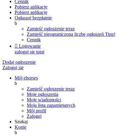
Cennik
Pobierz aplikację
Pobierz aplikację
Ogłaszaj bezpłatnie
b
Zamieść ogłoszenie teraz
Zamieść nieograniczoną liczbę ogłoszeń
Tipp!
Cennik

Logowanie
zaloguj się tutaj
Dodaj ogłoszenie
Zaloguj się
Mój ehorses
b
Zamieść ogłoszenie teraz
Moje ogłoszenia
Moje wiadomości
Moja lista zapamiętanych
Mój profil
Zaloguj
Szukaj
Konie
b