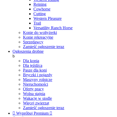
Reining
Cowhorse
Cutting
Western Pleasure
Trail
Versatility Ranch Horse
Konie do woltyżerki
Konie rekreacyjne
Sprzedawcy
Zamieść ogłoszenie teraz
Ogłoszenia drobne
b
Dla konia
Dla jeźdźca
Pasze dla koni
Bryczki i pojazdy
Maszyny rolnicze
Nieruchomości
Oferty pracy
Wolna stajnia
Wakacje w siodle
Więcej zwierząt
Zamieść ogłoszenie teraz

Wypróbuj Premium
