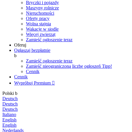
Bryczki i pojazdy
Maszyny rolnicze
Nieruchomości
Oferty pracy
Wolna stajnia
Wakacje w siodle
Więcej zwierząt
Zamieść ogłoszenie teraz
Oferuj
Ogłaszaj bezpłatnie
b
Zamieść ogłoszenie teraz
Zamieść nieograniczoną liczbę ogłoszeń
Tipp!
Cennik
Cennik
Wypróbuj Premium

Polski
b
Deutsch
Deutsch
Deutsch
Italiano
English
English
Nederlands