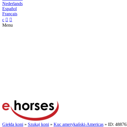
Nederlands
Español
Français
c


Menu
Giełda koni
»
Szukaj koni
»
Kuc amerykański-Americas
» ID: 48876