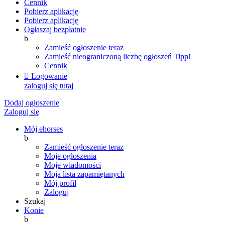
Cennik
Pobierz aplikację
Pobierz aplikację
Ogłaszaj bezpłatnie
b
Zamieść ogłoszenie teraz
Zamieść nieograniczoną liczbę ogłoszeń
Tipp!
Cennik

Logowanie
zaloguj się tutaj
Dodaj ogłoszenie
Zaloguj się
Mój ehorses
b
Zamieść ogłoszenie teraz
Moje ogłoszenia
Moje wiadomości
Moja lista zapamiętanych
Mój profil
Zaloguj
Szukaj
Konie
b