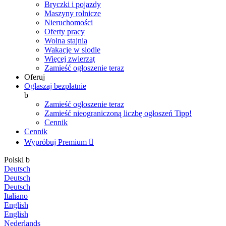
Bryczki i pojazdy
Maszyny rolnicze
Nieruchomości
Oferty pracy
Wolna stajnia
Wakacje w siodle
Więcej zwierząt
Zamieść ogłoszenie teraz
Oferuj
Ogłaszaj bezpłatnie
b
Zamieść ogłoszenie teraz
Zamieść nieograniczoną liczbę ogłoszeń
Tipp!
Cennik
Cennik
Wypróbuj Premium

Polski
b
Deutsch
Deutsch
Deutsch
Italiano
English
English
Nederlands