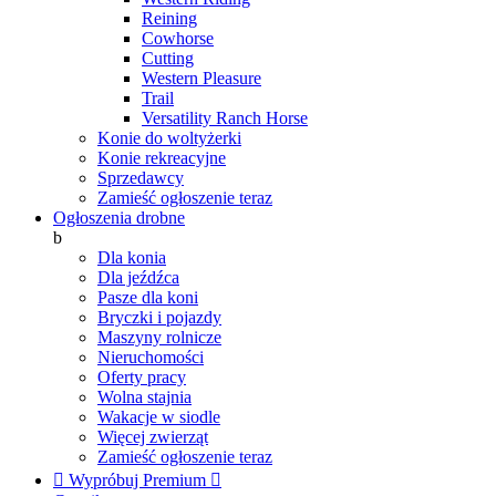
Reining
Cowhorse
Cutting
Western Pleasure
Trail
Versatility Ranch Horse
Konie do woltyżerki
Konie rekreacyjne
Sprzedawcy
Zamieść ogłoszenie teraz
Ogłoszenia drobne
b
Dla konia
Dla jeźdźca
Pasze dla koni
Bryczki i pojazdy
Maszyny rolnicze
Nieruchomości
Oferty pracy
Wolna stajnia
Wakacje w siodle
Więcej zwierząt
Zamieść ogłoszenie teraz

Wypróbuj Premium
