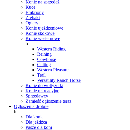
Konie na sprzedaż
Kuce
Embriony
Źrebaki
Ogiery
Konie ujeżdżeniowe
Konie skokowe
Konie westernowe
b
Western Riding
Reining
Cowhorse
Cutting
Western Pleasure
Trail
Versatility Ranch Horse
Konie do woltyżerki
Konie rekreacyjne
Sprzedawcy
Zamieść ogłoszenie teraz
Ogłoszenia drobne
b
Dla konia
Dla jeźdźca
Pasze dla koni