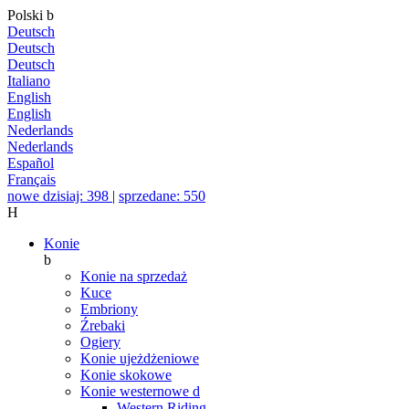
Polski
b
Deutsch
Deutsch
Deutsch
Italiano
English
English
Nederlands
Nederlands
Español
Français
nowe dzisiaj: 398
|
sprzedane: 550
H
Konie
b
Konie na sprzedaż
Kuce
Embriony
Źrebaki
Ogiery
Konie ujeżdżeniowe
Konie skokowe
Konie westernowe
d
Western Riding