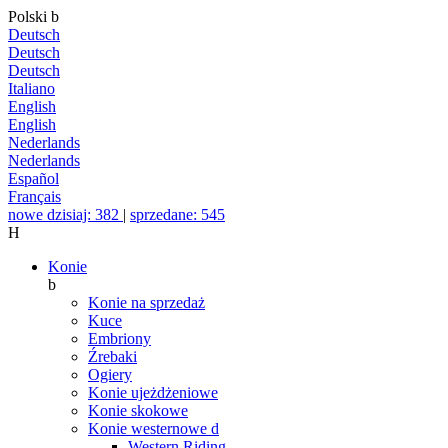
Polski
b
Deutsch
Deutsch
Deutsch
Italiano
English
English
Nederlands
Nederlands
Español
Français
nowe dzisiaj: 382
|
sprzedane: 545
H
Konie
b
Konie na sprzedaż
Kuce
Embriony
Źrebaki
Ogiery
Konie ujeżdżeniowe
Konie skokowe
Konie westernowe
d
Western Riding