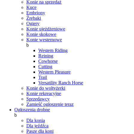
Konie na sprzedaż
Kuce
Embriony
Źrebaki
Ogiery
Konie ujeżdżeniowe
Konie skokowe
Konie westernowe
b
Western Riding
Reining
Cowhorse
Cutting
Western Pleasure
Trail
Versatility Ranch Horse
Konie do woltyżerki
Konie rekreacyjne
Sprzedawcy
Zamieść ogłoszenie teraz
Ogłoszenia drobne
b
Dla konia
Dla jeźdźca
Pasze dla koni