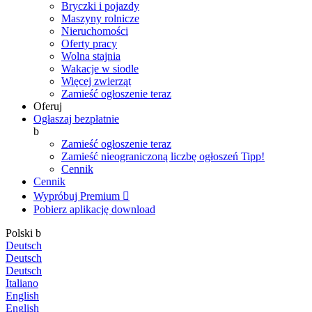
Bryczki i pojazdy
Maszyny rolnicze
Nieruchomości
Oferty pracy
Wolna stajnia
Wakacje w siodle
Więcej zwierząt
Zamieść ogłoszenie teraz
Oferuj
Ogłaszaj bezpłatnie
b
Zamieść ogłoszenie teraz
Zamieść nieograniczoną liczbę ogłoszeń
Tipp!
Cennik
Cennik
Wypróbuj Premium

Pobierz aplikację
download
Polski
b
Deutsch
Deutsch
Deutsch
Italiano
English
English