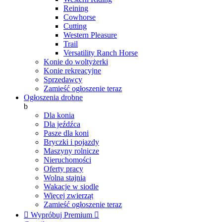
Reining
Cowhorse
Cutting
Western Pleasure
Trail
Versatility Ranch Horse
Konie do woltyżerki
Konie rekreacyjne
Sprzedawcy
Zamieść ogłoszenie teraz
Ogłoszenia drobne
b
Dla konia
Dla jeźdźca
Pasze dla koni
Bryczki i pojazdy
Maszyny rolnicze
Nieruchomości
Oferty pracy
Wolna stajnia
Wakacje w siodle
Więcej zwierząt
Zamieść ogłoszenie teraz

Wypróbuj Premium
