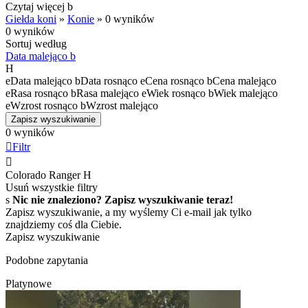
Czytaj więcej
b
Giełda koni
»
Konie
»
0 wyników
0 wyników
Sortuj według
Data malejąco
b
H
e
Data malejąco
b
Data rosnąco
e
Cena rosnąco
b
Cena malejąco
e
Rasa rosnąco
b
Rasa malejąco
e
Wiek rosnąco
b
Wiek malejąco
e
Wzrost rosnąco
b
Wzrost malejąco
Zapisz wyszukiwanie
0 wyników

Filtr

Colorado Ranger
H
Usuń wszystkie filtry
s
Nic nie znaleziono? Zapisz wyszukiwanie teraz!
Zapisz wyszukiwanie, a my wyślemy Ci e-mail jak tylko
znajdziemy coś dla Ciebie.
Zapisz wyszukiwanie
Podobne zapytania
Platynowe