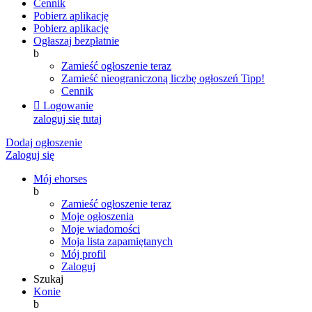
Cennik
Pobierz aplikację
Pobierz aplikację
Ogłaszaj bezpłatnie
b
Zamieść ogłoszenie teraz
Zamieść nieograniczoną liczbę ogłoszeń
Tipp!
Cennik

Logowanie
zaloguj się tutaj
Dodaj ogłoszenie
Zaloguj się
Mój ehorses
b
Zamieść ogłoszenie teraz
Moje ogłoszenia
Moje wiadomości
Moja lista zapamiętanych
Mój profil
Zaloguj
Szukaj
Konie
b