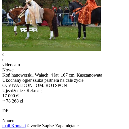
c
d
videocam
Nowe
Koń hanowerski, Wałach, 4 lat, 167 cm, Kasztanowata
Ukochany ogier szuka partnera na całe życie
O: VIVALDON | OM: ROTSPON
Ujeżdżenie · Rekreacja
17 000 €
~ 78 268 zł
DE
Nauen
mail
Kontakt
favorite
Zapisz
Zapamiętane