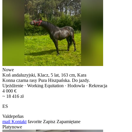
Nowe
Koń andaluzyjski, Klacz, 5 lat, 163 cm, Kara
Konna czarna rasy Pura Hiszpańska. Do jazdy.
Ujeżdżenie · Working Equitation · Hodowla · Rekreacja
4 000 €
~ 18 416 zł
ES
Valdepeñas
mail
Kontakt
favorite
Zapisz
Zapamiętane
Platynowe