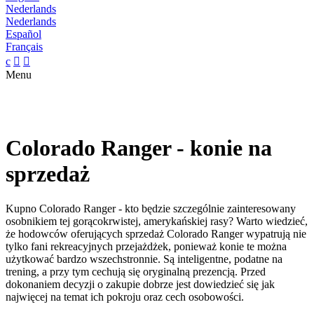
Nederlands
Nederlands
Español
Français
c


Menu
Colorado Ranger - konie na
sprzedaż
Kupno Colorado Ranger - kto będzie szczególnie zainteresowany
osobnikiem tej gorącokrwistej, amerykańskiej rasy? Warto wiedzieć,
że hodowców oferujących sprzedaż Colorado Ranger wypatrują nie
tylko fani rekreacyjnych przejażdżek, ponieważ konie te można
użytkować bardzo wszechstronnie. Są inteligentne, podatne na
trening, a przy tym cechują się oryginalną prezencją. Przed
dokonaniem decyzji o zakupie dobrze jest dowiedzieć się jak
najwięcej na temat ich pokroju oraz cech osobowości.