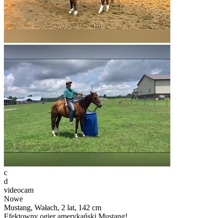
c
d
videocam
Nowe
Mustang, Wałach, 2 lat, 142 cm
Efektowny ogier amerykański Mustang!