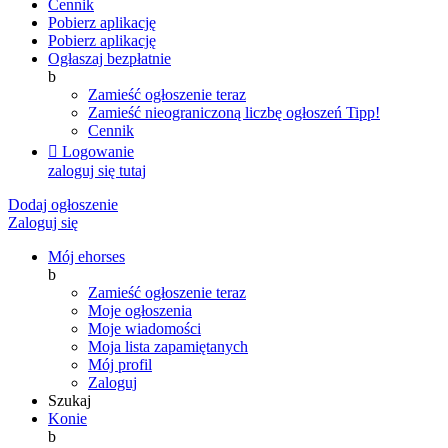
Cennik
Pobierz aplikację
Pobierz aplikację
Ogłaszaj bezpłatnie
b
Zamieść ogłoszenie teraz
Zamieść nieograniczoną liczbę ogłoszeń
Tipp!
Cennik

Logowanie
zaloguj się tutaj
Dodaj ogłoszenie
Zaloguj się
Mój ehorses
b
Zamieść ogłoszenie teraz
Moje ogłoszenia
Moje wiadomości
Moja lista zapamiętanych
Mój profil
Zaloguj
Szukaj
Konie
b