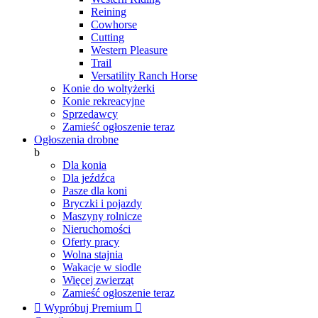
Reining
Cowhorse
Cutting
Western Pleasure
Trail
Versatility Ranch Horse
Konie do woltyżerki
Konie rekreacyjne
Sprzedawcy
Zamieść ogłoszenie teraz
Ogłoszenia drobne
b
Dla konia
Dla jeźdźca
Pasze dla koni
Bryczki i pojazdy
Maszyny rolnicze
Nieruchomości
Oferty pracy
Wolna stajnia
Wakacje w siodle
Więcej zwierząt
Zamieść ogłoszenie teraz

Wypróbuj Premium
