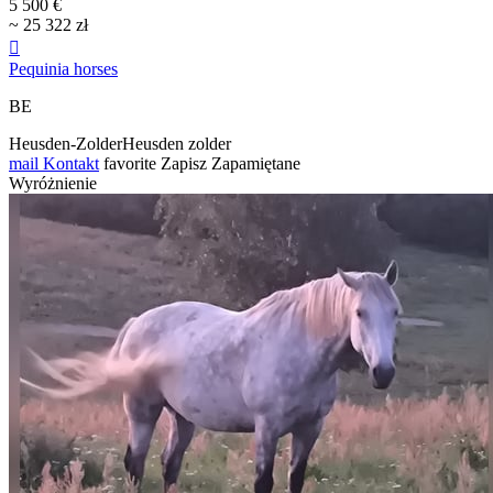
5 500 €
~ 25 322 zł

Pequinia horses
BE
Heusden-ZolderHeusden zolder
mail
Kontakt
favorite
Zapisz
Zapamiętane
Wyróżnienie