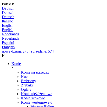
Polski
b
Deutsch
Deutsch
Deutsch
Italiano
English
English
Nederlands
Nederlands
Español
Français
nowe dzisiaj: 273
|
sprzedane: 574
H
Konie
b
Konie na sprzedaż
Kuce
Embriony
Źrebaki
Ogiery
Konie ujeżdżeniowe
Konie skokowe
Konie westernowe
d
Western Riding