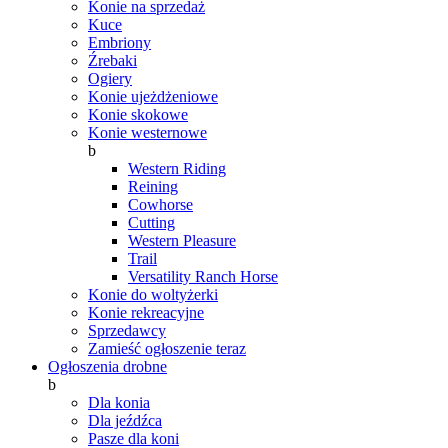
Konie na sprzedaż
Kuce
Embriony
Źrebaki
Ogiery
Konie ujeżdżeniowe
Konie skokowe
Konie westernowe
b
Western Riding
Reining
Cowhorse
Cutting
Western Pleasure
Trail
Versatility Ranch Horse
Konie do woltyżerki
Konie rekreacyjne
Sprzedawcy
Zamieść ogłoszenie teraz
Ogłoszenia drobne
b
Dla konia
Dla jeźdźca
Pasze dla koni