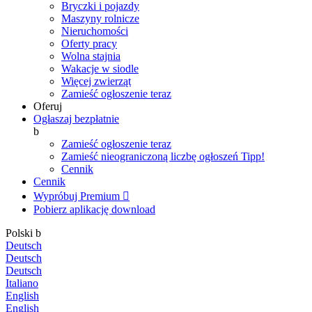
Bryczki i pojazdy
Maszyny rolnicze
Nieruchomości
Oferty pracy
Wolna stajnia
Wakacje w siodle
Więcej zwierząt
Zamieść ogłoszenie teraz
Oferuj
Ogłaszaj bezpłatnie
b
Zamieść ogłoszenie teraz
Zamieść nieograniczoną liczbę ogłoszeń
Tipp!
Cennik
Cennik
Wypróbuj Premium

Pobierz aplikację
download
Polski
b
Deutsch
Deutsch
Deutsch
Italiano
English
English