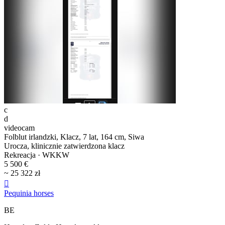
c
d
videocam
Folblut irlandzki, Klacz, 7 lat, 164 cm, Siwa
Urocza, klinicznie zatwierdzona klacz
Rekreacja · WKKW
5 500 €
~ 25 322 zł

Pequinia horses
BE