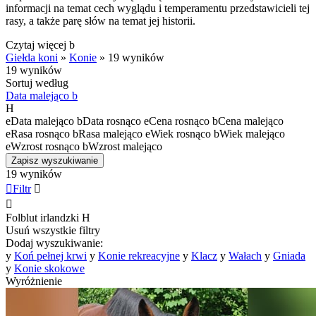
informacji na temat cech wyglądu i temperamentu przedstawicieli tej
rasy, a także parę słów na temat jej historii.
Czytaj więcej
b
Giełda koni
»
Konie
»
19 wyników
19 wyników
Sortuj według
Data malejąco
b
H
e
Data malejąco
b
Data rosnąco
e
Cena rosnąco
b
Cena malejąco
e
Rasa rosnąco
b
Rasa malejąco
e
Wiek rosnąco
b
Wiek malejąco
e
Wzrost rosnąco
b
Wzrost malejąco
Zapisz wyszukiwanie
19 wyników

Filtr


Folblut irlandzki
H
Usuń wszystkie filtry
Dodaj wyszukiwanie:
y
Koń pełnej krwi
y
Konie rekreacyjne
y
Klacz
y
Wałach
y
Gniada
y
Konie skokowe
Wyróżnienie