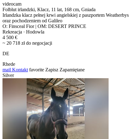
videocam
Folblut irlandzki, Klacz, 11 lat, 168 cm, Gniada
Irlandzka klacz pełnej krwi angielskiej z paszportem Weatherbys
oraz pochodzeniem od Galileo
O: Finsceal Fior | OM: DESERT PRINCE
Rekreacja · Hodowla
4 500 €
~ 20 718 zł do negocjacji
DE
Rhede
mail
Kontakt
favorite
Zapisz
Zapamiętane
Silver