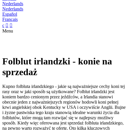
Nederlands
Nederlands
Español
Français
c


Menu
Folblut irlandzki - konie na
sprzedaż
Kupno folbluta irlandzkiego - jakie są najważniejsze cechy koni tej
rasy oraz w jaki sposób są użytkowane? Folblut irlandzki jest
koniem bardzo cenionym przez jeźdźców, a Irlandia stanowi
obecnie jeden z najważniejszych regionów hodowli koni pełnej
krwi angielskiej obok Kentucky w USA i oczywiście Anglii. Bujne
i żyzne pastwiska tego kraju stanowią idealne warunki życia dla
folblutów, które mogą tam rozwijać się w najlepszy możliwy
sposób. Kiedy więc oferowana jest sprzedaż folbluta irlandzkiego,
na pewno warto rozważyć tę ofertę. Oto kilka kluczowych