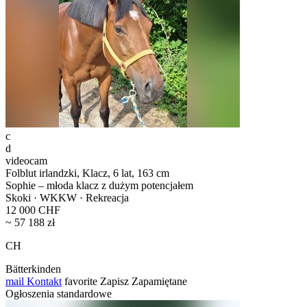
c
d
videocam
Folblut irlandzki, Klacz, 6 lat, 163 cm
Sophie – młoda klacz z dużym potencjałem
Skoki · WKKW · Rekreacja
12 000 CHF
~ 57 188 zł
CH
Bätterkinden
mail
Kontakt
favorite
Zapisz
Zapamiętane
Ogłoszenia standardowe