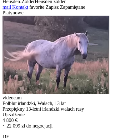
Heusden-ZolderHeusden zolder
mail
Kontakt
favorite
Zapisz
Zapamiętane
Platynowe
videocam
Folblut irlandzki, Wałach, 13 lat
Przepiękny 13-letni irlandzki wałach rasy
Ujeżdżenie
4 800 €
~ 22 099 zł do negocjacji
DE