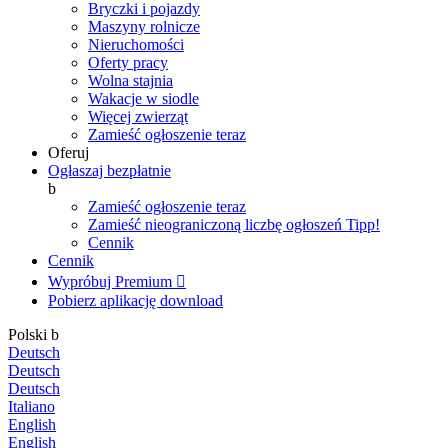
Bryczki i pojazdy
Maszyny rolnicze
Nieruchomości
Oferty pracy
Wolna stajnia
Wakacje w siodle
Więcej zwierząt
Zamieść ogłoszenie teraz
Oferuj
Ogłaszaj bezpłatnie
b
Zamieść ogłoszenie teraz
Zamieść nieograniczoną liczbę ogłoszeń
Tipp!
Cennik
Cennik
Wypróbuj Premium

Pobierz aplikację
download
Polski
b
Deutsch
Deutsch
Deutsch
Italiano
English
English