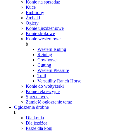
Konie na sprzedaż
Kuce
Embriony
Źrebaki
Ogiery
Konie ujeżdżeniowe
Konie skokowe
Konie westernowe
b
Western Riding
Reining
Cowhorse
Cutting
Western Pleasure
Trail
Versatility Ranch Horse
Konie do woltyżerki
Konie rekreacyjne
Sprzedawcy
Zamieść ogłoszenie teraz
Ogłoszenia drobne
b
Dla konia
Dla jeźdźca
Pasze dla koni