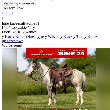
Zapisz wyszukiwanie
164 wyników

Filtr


Inne kuce/małe konie
H
Usuń wszystkie filtry
Dodaj wyszukiwanie:
y
Kuc
y
Konie rekreacyjne
y
Wałach
y
Klacz
y
Trail
y
Konie
ujeżdżeniowe
Wyróżnienie