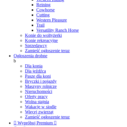
Reining
Cowhorse
Cutting
Western Pleasure
Trail
Versatility Ranch Horse
Konie do woltyżerki
Konie rekreacyjne
Sprzedawcy
Zamieść ogłoszenie teraz
Ogłoszenia drobne
b
Dla konia
Dla jeźdźca
Pasze dla koni
Bryczki i pojazdy
Maszyny rolnicze
Nieruchomości
Oferty pracy
Wolna stajnia
Wakacje w siodle
Więcej zwierząt
Zamieść ogłoszenie teraz

Wypróbuj Premium
