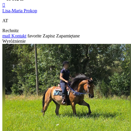

Lisa-Maria Prokop
AT
Rechnitz
mail
Kontakt
favorite
Zapisz
Zapamiętane
Wyróżnienie