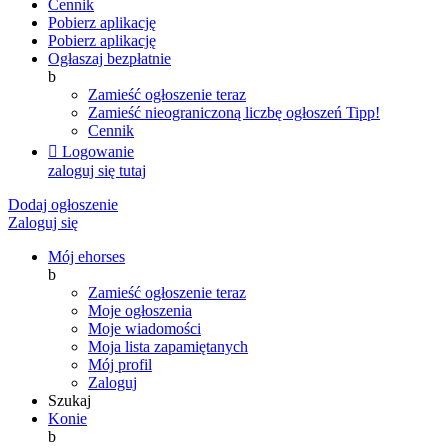
Cennik
Pobierz aplikację
Pobierz aplikację
Ogłaszaj bezpłatnie
b
Zamieść ogłoszenie teraz
Zamieść nieograniczoną liczbę ogłoszeń
Tipp!
Cennik

Logowanie
zaloguj się tutaj
Dodaj ogłoszenie
Zaloguj się
Mój ehorses
b
Zamieść ogłoszenie teraz
Moje ogłoszenia
Moje wiadomości
Moja lista zapamiętanych
Mój profil
Zaloguj
Szukaj
Konie
b