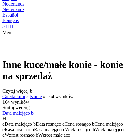
Nederlands
Nederlands
Español
Français
c


Menu
Inne kuce/małe konie - konie
na sprzedaż
Czytaj więcej
b
Giełda koni
»
Konie
»
164 wyników
164 wyników
Sortuj według
Data malejąco
b
H
e
Data malejąco
b
Data rosnąco
e
Cena rosnąco
b
Cena malejąco
e
Rasa rosnąco
b
Rasa malejąco
e
Wiek rosnąco
b
Wiek malejąco
e
Wzrost rosnąco
b
Wzrost malejąco