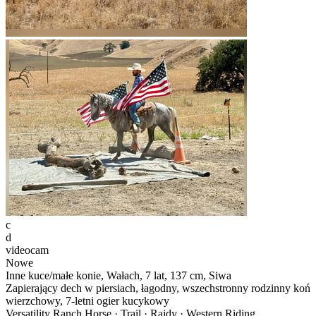
c
d
videocam
Nowe
Inne kuce/małe konie, Wałach, 7 lat, 137 cm, Siwa
Zapierający dech w piersiach, łagodny, wszechstronny rodzinny koń
wierzchowy, 7-letni ogier kucykowy
Versatility Ranch Horse · Trail · Rajdy · Western Riding