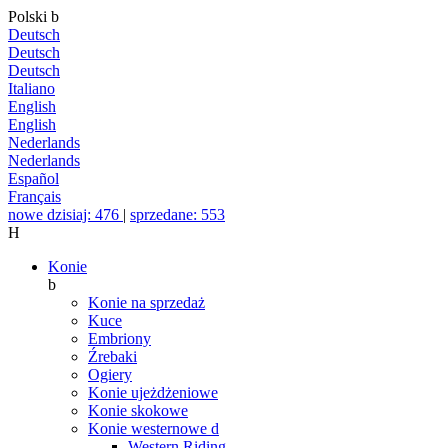
Polski
b
Deutsch
Deutsch
Deutsch
Italiano
English
English
Nederlands
Nederlands
Español
Français
nowe dzisiaj: 476
|
sprzedane: 553
H
Konie
b
Konie na sprzedaż
Kuce
Embriony
Źrebaki
Ogiery
Konie ujeżdżeniowe
Konie skokowe
Konie westernowe
d
Western Riding