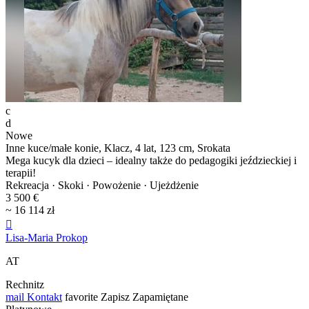
c
d
Nowe
Inne kuce/małe konie, Klacz, 4 lat, 123 cm, Srokata
Mega kucyk dla dzieci – idealny także do pedagogiki jeździeckiej i
terapii!
Rekreacja · Skoki · Powożenie · Ujeżdżenie
3 500 €
~ 16 114 zł

Lisa-Maria Prokop
AT
Rechnitz
mail
Kontakt
favorite
Zapisz
Zapamiętane