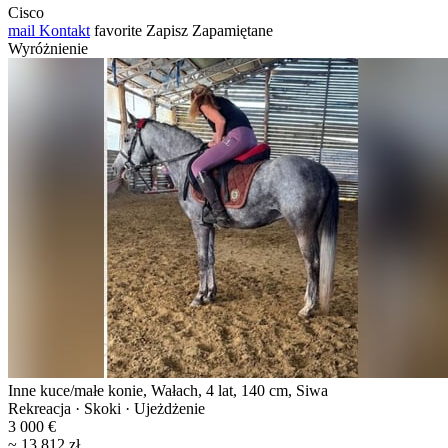
Cisco
mail
Kontakt
favorite
Zapisz
Zapamiętane
Wyróżnienie
Inne kuce/małe konie, Wałach, 4 lat, 140 cm, Siwa
Rekreacja · Skoki · Ujeżdżenie
3 000 €
~ 13 812 zł