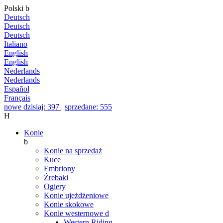
Polski
b
Deutsch
Deutsch
Deutsch
Italiano
English
English
Nederlands
Nederlands
Español
Français
nowe dzisiaj: 397
|
sprzedane: 555
H
Konie
b
Konie na sprzedaż
Kuce
Embriony
Źrebaki
Ogiery
Konie ujeżdżeniowe
Konie skokowe
Konie westernowe
d
Western Riding