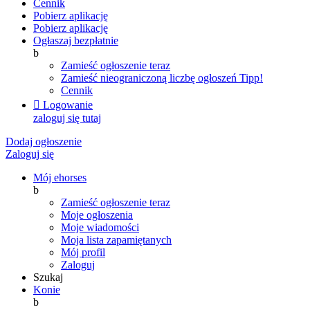
Cennik
Pobierz aplikację
Pobierz aplikację
Ogłaszaj bezpłatnie
b
Zamieść ogłoszenie teraz
Zamieść nieograniczoną liczbę ogłoszeń
Tipp!
Cennik

Logowanie
zaloguj się tutaj
Dodaj ogłoszenie
Zaloguj się
Mój ehorses
b
Zamieść ogłoszenie teraz
Moje ogłoszenia
Moje wiadomości
Moja lista zapamiętanych
Mój profil
Zaloguj
Szukaj
Konie
b