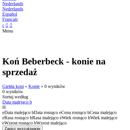
Nederlands
Nederlands
Español
Français
c


Menu
Koń Beberbeck - konie na
sprzedaż
Giełda koni
»
Konie
»
0 wyników
0 wyników
Sortuj według
Data malejąco
b
H
e
Data malejąco
b
Data rosnąco
e
Cena rosnąco
b
Cena malejąco
e
Rasa rosnąco
b
Rasa malejąco
e
Wiek rosnąco
b
Wiek malejąco
e
Wzrost rosnąco
b
Wzrost malejąco
Zapisz wyszukiwanie