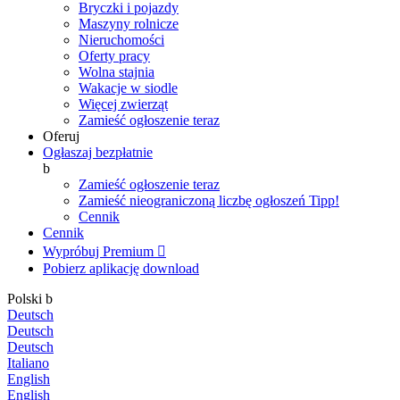
Bryczki i pojazdy
Maszyny rolnicze
Nieruchomości
Oferty pracy
Wolna stajnia
Wakacje w siodle
Więcej zwierząt
Zamieść ogłoszenie teraz
Oferuj
Ogłaszaj bezpłatnie
b
Zamieść ogłoszenie teraz
Zamieść nieograniczoną liczbę ogłoszeń
Tipp!
Cennik
Cennik
Wypróbuj Premium

Pobierz aplikację
download
Polski
b
Deutsch
Deutsch
Deutsch
Italiano
English
English