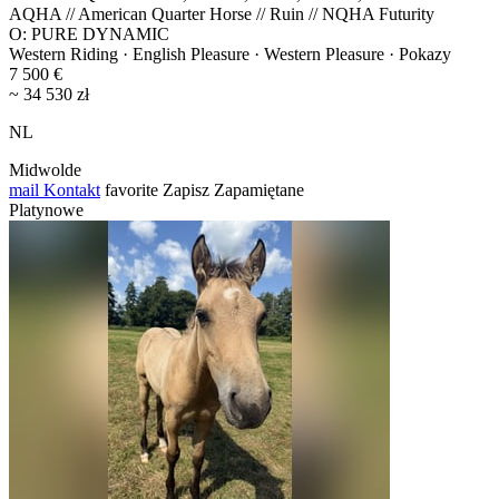
AQHA // American Quarter Horse // Ruin // NQHA Futurity
O: PURE DYNAMIC
Western Riding · English Pleasure · Western Pleasure · Pokazy
7 500 €
~ 34 530 zł
NL
Midwolde
mail
Kontakt
favorite
Zapisz
Zapamiętane
Platynowe