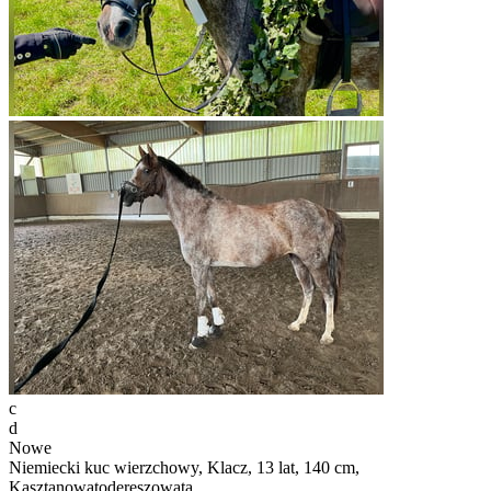
c
d
Nowe
Niemiecki kuc wierzchowy, Klacz, 13 lat, 140 cm,
Kasztanowatodereszowata