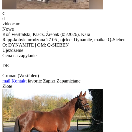
c
d
videocam
Nowe
Koń westfalski, Klacz, Źrebak (05/2026), Kara
Rapp-kobyła urodzona 27.05., ojciec: Dynamite, matka: Q-Sieben
O: DYNAMITE | OM: Q-SIEBEN
Ujeżdżenie
Cena na zapytanie
DE
Gronau (Westfalen)
mail
Kontakt
favorite
Zapisz
Zapamiętane
Złote