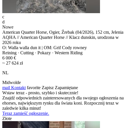
c
d
Nowe
American Quarter Horse, Ogier, Źrebak (04/2026), 152 cm, Jelenia
AQHA // American Quarter Horse // Klacz dunskin, urodzona w
2026 roku
O: Walla walla dun it | OM: Grif Cody rowney
Reining · Cutting · Pokazy · Western Riding
6 000 €
~ 27 624 zł
NL
Midwolde
mail
Kontakt
favorite
Zapisz
Zapamiętane
Wstaw teraz - prosto, szybko i skutecznie!
Znajdź odpowiednich zainteresowanych dla swojego ogłoszenia na
ehorses, największym rynku dla świata koni. Rozpocznij teraz w
zaledwie kilka minut!
Teraz zamieść ogłoszenie.
Złote