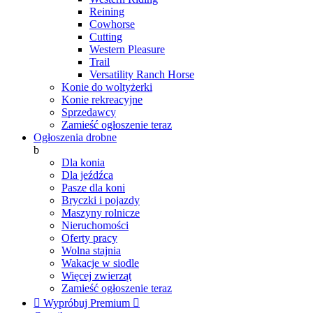
Reining
Cowhorse
Cutting
Western Pleasure
Trail
Versatility Ranch Horse
Konie do woltyżerki
Konie rekreacyjne
Sprzedawcy
Zamieść ogłoszenie teraz
Ogłoszenia drobne
b
Dla konia
Dla jeźdźca
Pasze dla koni
Bryczki i pojazdy
Maszyny rolnicze
Nieruchomości
Oferty pracy
Wolna stajnia
Wakacje w siodle
Więcej zwierząt
Zamieść ogłoszenie teraz

Wypróbuj Premium
