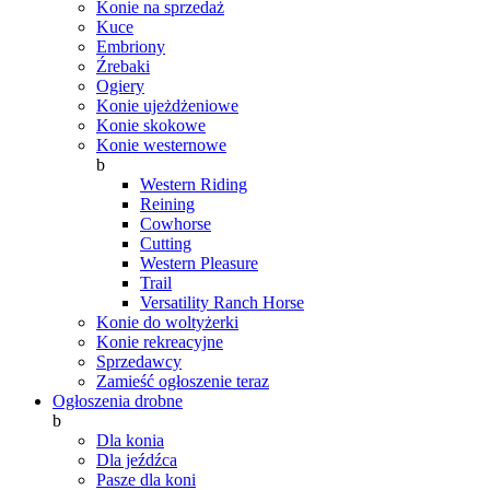
Konie na sprzedaż
Kuce
Embriony
Źrebaki
Ogiery
Konie ujeżdżeniowe
Konie skokowe
Konie westernowe
b
Western Riding
Reining
Cowhorse
Cutting
Western Pleasure
Trail
Versatility Ranch Horse
Konie do woltyżerki
Konie rekreacyjne
Sprzedawcy
Zamieść ogłoszenie teraz
Ogłoszenia drobne
b
Dla konia
Dla jeźdźca
Pasze dla koni