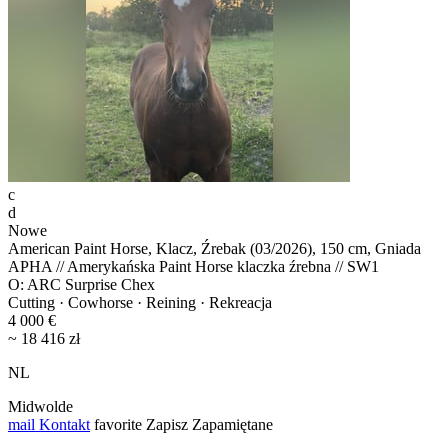
c
d
Nowe
American Paint Horse, Klacz, Źrebak (03/2026), 150 cm, Gniada
APHA // Amerykańska Paint Horse klaczka źrebna // SW1
O: ARC Surprise Chex
Cutting · Cowhorse · Reining · Rekreacja
4 000 €
~ 18 416 zł
NL
Midwolde
mail
Kontakt
favorite
Zapisz
Zapamiętane