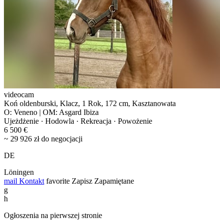
videocam
Koń oldenburski, Klacz, 1 Rok, 172 cm, Kasztanowata
O: Veneno | OM: Asgard Ibiza
Ujeżdżenie · Hodowla · Rekreacja · Powożenie
6 500 €
~ 29 926 zł do negocjacji
DE
Löningen
mail
Kontakt
favorite
Zapisz
Zapamiętane
g
h
Ogłoszenia na pierwszej stronie