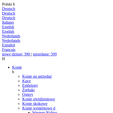
Polski
b
Deutsch
Deutsch
Deutsch
Italiano
English
English
Nederlands
Nederlands
Español
Français
nowe dzisiaj: 390
|
sprzedane: 599
H
Konie
b
Konie na sprzedaż
Kuce
Embriony
Źrebaki
Ogiery
Konie ujeżdżeniowe
Konie skokowe
Konie westernowe
d
Western Riding