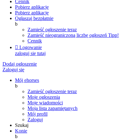
Cennik
Pobierz aplikację
Pobierz aplikację
Ogłaszaj bezpłatnie
b
Zamieść ogłoszenie teraz
Zamieść nieograniczoną liczbę ogłoszeń
Tipp!
Cennik

Logowanie
zaloguj się tutaj
Dodaj ogłoszenie
Zaloguj się
Mój ehorses
b
Zamieść ogłoszenie teraz
Moje ogłoszenia
Moje wiadomości
Moja lista zapamiętanych
Mój profil
Zaloguj
Szukaj
Konie
b