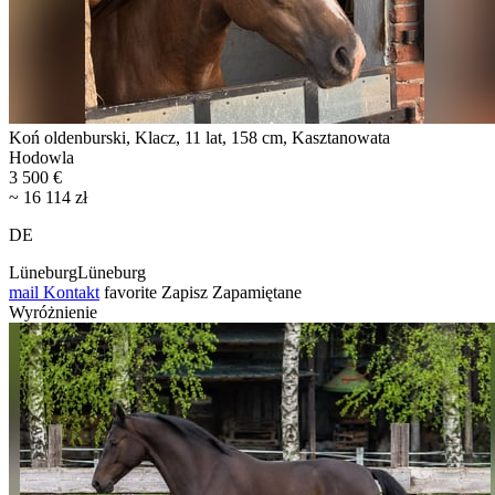
Koń oldenburski, Klacz, 11 lat, 158 cm, Kasztanowata
Hodowla
3 500 €
~ 16 114 zł
DE
LüneburgLüneburg
mail
Kontakt
favorite
Zapisz
Zapamiętane
Wyróżnienie