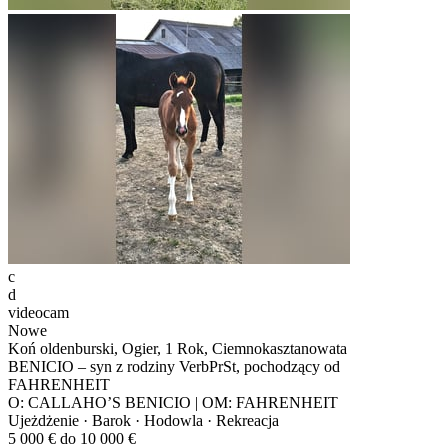
c
d
videocam
Nowe
Koń oldenburski, Ogier, 1 Rok, Ciemnokasztanowata
BENICIO – syn z rodziny VerbPrSt, pochodzący od
FAHRENHEIT
O: CALLAHO’S BENICIO | OM: FAHRENHEIT
Ujeżdżenie · Barok · Hodowla · Rekreacja
5 000 € do 10 000 €