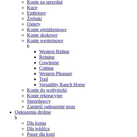
Konie na sprzedaż
Kuce
Embriony
Źrebaki
Ogiery
Konie ujeżdżeniowe
Konie skokowe
Konie westernowe
b
Western Riding
Reining
Cowhorse
Cutting
Western Pleasure
Trail
Versatility Ranch Horse
Konie do woltyżerki
Konie rekreacyjne
Sprzedawcy
Zamieść ogłoszenie teraz
Ogłoszenia drobne
b
Dla konia
Dla jeźdźca
Pasze dla koni