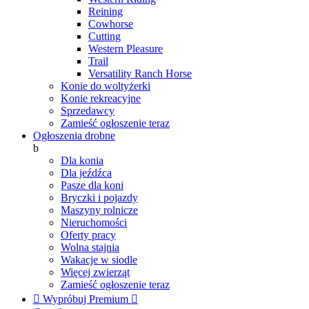
Reining
Cowhorse
Cutting
Western Pleasure
Trail
Versatility Ranch Horse
Konie do woltyżerki
Konie rekreacyjne
Sprzedawcy
Zamieść ogłoszenie teraz
Ogłoszenia drobne
b
Dla konia
Dla jeźdźca
Pasze dla koni
Bryczki i pojazdy
Maszyny rolnicze
Nieruchomości
Oferty pracy
Wolna stajnia
Wakacje w siodle
Więcej zwierząt
Zamieść ogłoszenie teraz

Wypróbuj Premium
