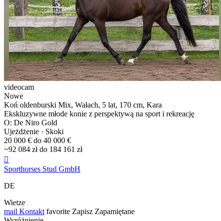
videocam
Nowe
Koń oldenburski Mix, Wałach, 5 lat, 170 cm, Kara
Ekskluzywne młode konie z perspektywą na sport i rekreację
O: De Niro Gold
Ujeżdżenie · Skoki
20 000 € do 40 000 €
~92 084 zł do 184 161 zł

Sporthorses Stud GmbH
DE
Wietze
mail
Kontakt
favorite
Zapisz
Zapamiętane
Wyróżnienie