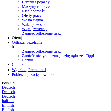
Bryczki i pojazdy
Maszyny rolnicze
Nieruchomości
Oferty pracy
Wolna stajnia
Wakacje w siodle
Więcej zwierząt
Zamieść ogłoszenie teraz
Oferuj
Ogłaszaj bezpłatnie
b
Zamieść ogłoszenie teraz
Zamieść nieograniczoną liczbę ogłoszeń
Tipp!
Cennik
Cennik
Wypróbuj Premium

Pobierz aplikację
download
Polski
b
Deutsch
Deutsch
Deutsch
Italiano
English
English