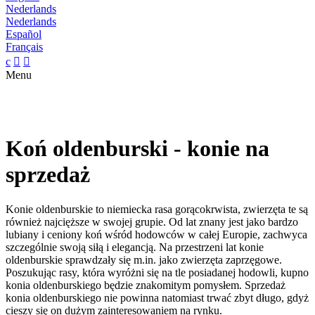
Nederlands
Nederlands
Español
Français
c


Menu
Koń oldenburski - konie na
sprzedaż
Konie oldenburskie to niemiecka rasa gorącokrwista, zwierzęta te są
również najcięższe w swojej grupie. Od lat znany jest jako bardzo
lubiany i ceniony koń wśród hodowców w całej Europie, zachwyca
szczególnie swoją siłą i elegancją. Na przestrzeni lat konie
oldenburskie sprawdzały się m.in. jako zwierzęta zaprzęgowe.
Poszukując rasy, która wyróżni się na tle posiadanej hodowli, kupno
konia oldenburskiego będzie znakomitym pomysłem. Sprzedaż
konia oldenburskiego nie powinna natomiast trwać zbyt długo, gdyż
cieszy się on dużym zainteresowaniem na rynku.