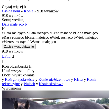
Czytaj więcej
b
Giełda koni
»
Konie
»
918 wyników
918 wyników
Sortuj według
Data malejąco
b
H
e
Data malejąco
b
Data rosnąco
e
Cena rosnąco
b
Cena malejąco
e
Rasa rosnąco
b
Rasa malejąco
e
Wiek rosnąco
b
Wiek malejąco
e
Wzrost rosnąco
b
Wzrost malejąco
Zapisz wyszukiwanie
918 wyników

Filtr


Koń oldenburski
H
Usuń wszystkie filtry
Dodaj wyszukiwanie:
y
Koń gorącokrwisty
y
Konie ujeżdżeniowe
y
Klacz
y
Konie
rekreacyjne
y
Wałach
y
Konie skokowe
Wyróżnienie