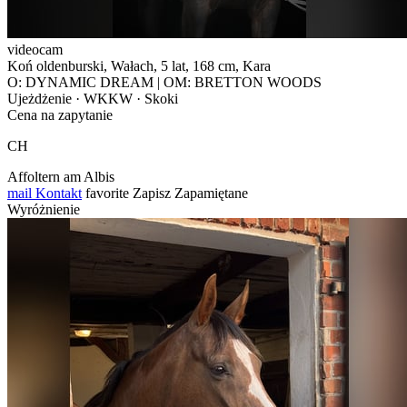
videocam
Koń oldenburski, Wałach, 5 lat, 168 cm, Kara
O: DYNAMIC DREAM | OM: BRETTON WOODS
Ujeżdżenie · WKKW · Skoki
Cena na zapytanie
CH
Affoltern am Albis
mail
Kontakt
favorite
Zapisz
Zapamiętane
Wyróżnienie