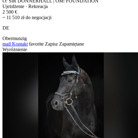
O: SIR DONNERHALL | OM: FOUNDATION
Ujeżdżenie · Rekreacja
2 500 €
~ 11 510 zł do negocjacji
DE
Obermunzig
mail
Kontakt
favorite
Zapisz
Zapamiętane
Wyróżnienie