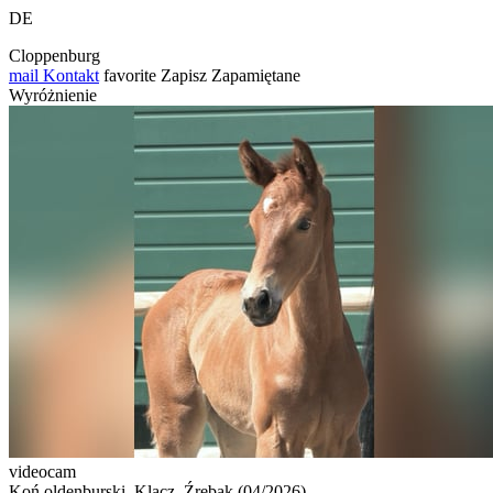
DE
Cloppenburg
mail
Kontakt
favorite
Zapisz
Zapamiętane
Wyróżnienie
videocam
Koń oldenburski, Klacz, Źrebak (04/2026)