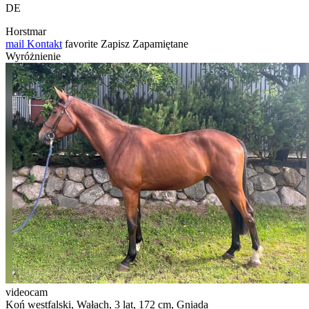
DE
Horstmar
mail
Kontakt
favorite
Zapisz
Zapamiętane
Wyróżnienie
videocam
Koń westfalski, Wałach, 3 lat, 172 cm, Gniada