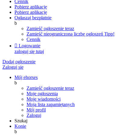
Cennik
Pobierz aplikację
Pobierz aplikację
Ogłaszaj bezpłatnie
b
Zamieść ogłoszenie teraz
Zamieść nieograniczoną liczbę ogłoszeń
Tipp!
Cennik

Logowanie
zaloguj się tutaj
Dodaj ogłoszenie
Zaloguj się
Mój ehorses
b
Zamieść ogłoszenie teraz
Moje ogłoszenia
Moje wiadomości
Moja lista zapamiętanych
Mój profil
Zaloguj
Szukaj
Konie
b