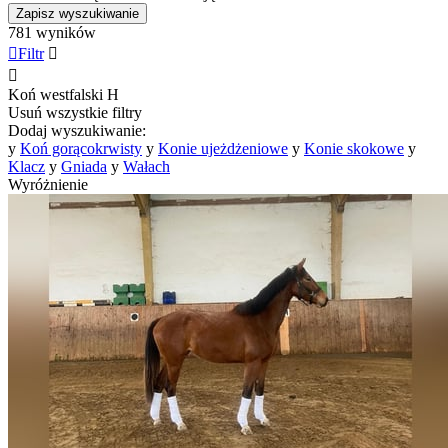
Zapisz wyszukiwanie
781 wyników

Filtr


Koń westfalski
H
Usuń wszystkie filtry
Dodaj wyszukiwanie:
y
Koń gorącokrwisty
y
Konie ujeżdżeniowe
y
Konie skokowe
y
Klacz
y
Gniada
y
Wałach
Wyróżnienie