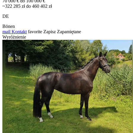
70 000 € do 100 000 €
~322 285 zł do 460 402 zł
DE
Bönen
mail
Kontakt
favorite
Zapisz
Zapamiętane
Wyróżnienie