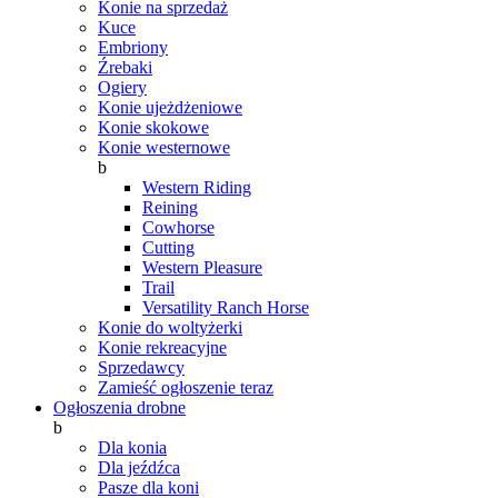
Konie na sprzedaż
Kuce
Embriony
Źrebaki
Ogiery
Konie ujeżdżeniowe
Konie skokowe
Konie westernowe
b
Western Riding
Reining
Cowhorse
Cutting
Western Pleasure
Trail
Versatility Ranch Horse
Konie do woltyżerki
Konie rekreacyjne
Sprzedawcy
Zamieść ogłoszenie teraz
Ogłoszenia drobne
b
Dla konia
Dla jeźdźca
Pasze dla koni