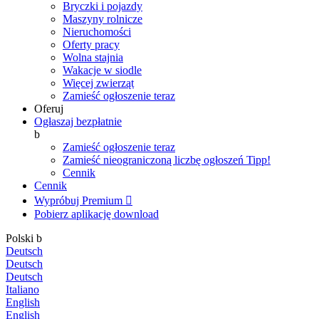
Bryczki i pojazdy
Maszyny rolnicze
Nieruchomości
Oferty pracy
Wolna stajnia
Wakacje w siodle
Więcej zwierząt
Zamieść ogłoszenie teraz
Oferuj
Ogłaszaj bezpłatnie
b
Zamieść ogłoszenie teraz
Zamieść nieograniczoną liczbę ogłoszeń
Tipp!
Cennik
Cennik
Wypróbuj Premium

Pobierz aplikację
download
Polski
b
Deutsch
Deutsch
Deutsch
Italiano
English
English