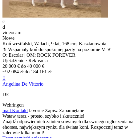
c
d
videocam
Nowe
Koń westfalski, Wałach, 9 lat, 168 cm, Kasztanowata
⚜️ Wspaniały koń do spokojnej jazdy na poziomie M ⚜️
O: Escolar | OM: ROCK FOREVER
Ujeżdżenie · Rekreacja
20 000 € do 40 000 €
~92 084 zł do 184 161 zł

Angelina De Vittorio
DE
Wehringen
mail
Kontakt
favorite
Zapisz
Zapamiętane
Wstaw teraz - prosto, szybko i skutecznie!
Znajdź odpowiednich zainteresowanych dla swojego ogłoszenia na
ehorses, największym rynku dla świata koni. Rozpocznij teraz w
zaledwie kilka minut!