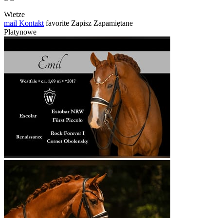
Wietze
mail
Kontakt
favorite
Zapisz
Zapamiętane
Platynowe