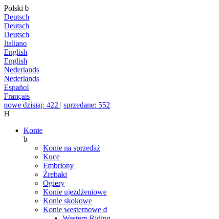
Polski
b
Deutsch
Deutsch
Deutsch
Italiano
English
English
Nederlands
Nederlands
Español
Français
nowe dzisiaj: 422
|
sprzedane: 552
H
Konie
b
Konie na sprzedaż
Kuce
Embriony
Źrebaki
Ogiery
Konie ujeżdżeniowe
Konie skokowe
Konie westernowe
d
Western Riding