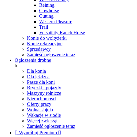
Reining
Cowhorse
Cutting
Western Pleasure
Trail
Versatility Ranch Horse
Konie do woltyżerki
Konie rekreacyjne
Sprzedawcy
Zamieść ogłoszenie teraz
Ogłoszenia drobne
b
Dla konia
Dla jeźdźca
Pasze dla koni
Bryczki i pojazdy
Maszyny rolnicze
Nieruchomości
Oferty pracy
Wolna stajnia
Wakacje w siodle
Więcej zwierząt
Zamieść ogłoszenie teraz

Wypróbuj Premium
