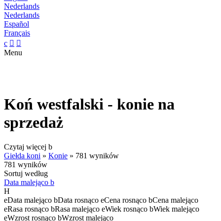
Nederlands
Nederlands
Español
Français
c


Menu
Koń westfalski - konie na
sprzedaż
Czytaj więcej
b
Giełda koni
»
Konie
»
781 wyników
781 wyników
Sortuj według
Data malejąco
b
H
e
Data malejąco
b
Data rosnąco
e
Cena rosnąco
b
Cena malejąco
e
Rasa rosnąco
b
Rasa malejąco
e
Wiek rosnąco
b
Wiek malejąco
e
Wzrost rosnąco
b
Wzrost malejąco