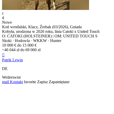
c
d
Nowe
Koń westfalski, Klacz, Źrebak (03/2026), Gniada
Kobyła, urodzona w 2026 roku, linia Catoki x United Touch
O: CATOKI (HOLSTEINER) | OM: UNITED TOUCH S
Skoki · Hodowla · WKKW · Hunter
10 000 € do 15 000 €
~46 044 zł do 69 060 zł

Patrik Lewin
DE
Weilerswist
mail
Kontakt
favorite
Zapisz
Zapamiętane