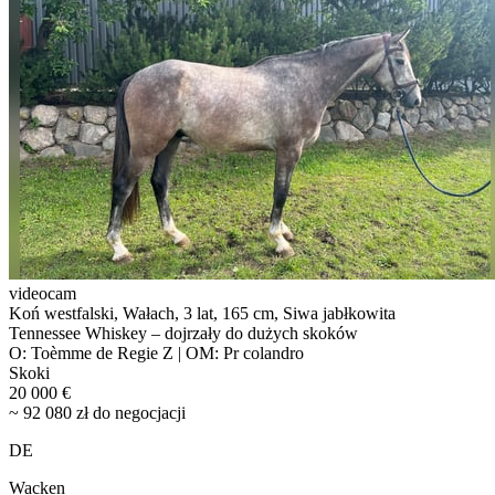
videocam
Koń westfalski, Wałach, 3 lat, 165 cm, Siwa jabłkowita
Tennessee Whiskey – dojrzały do dużych skoków
O: Toèmme de Regie Z | OM: Pr colandro
Skoki
20 000 €
~ 92 080 zł do negocjacji
DE
Wacken