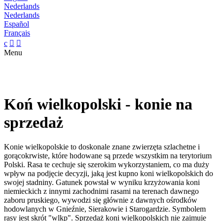
Nederlands
Nederlands
Español
Français
c


Menu
Koń wielkopolski - konie na
sprzedaż
Konie wielkopolskie to doskonale znane zwierzęta szlachetne i
gorącokrwiste, które hodowane są przede wszystkim na terytorium
Polski. Rasa te cechuje się szerokim wykorzystaniem, co ma duży
wpływ na podjęcie decyzji, jaką jest kupno koni wielkopolskich do
swojej stadniny. Gatunek powstał w wyniku krzyżowania koni
niemieckich z innymi zachodnimi rasami na terenach dawnego
zaboru pruskiego, wywodzi się głównie z dawnych ośrodków
hodowlanych w Gnieźnie, Sierakowie i Starogardzie. Symbolem
rasy jest skrót "wlkp". Sprzedaż koni wielkopolskich nie zajmuje