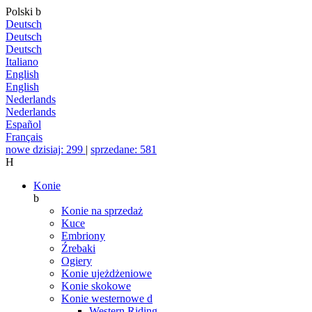
Polski
b
Deutsch
Deutsch
Deutsch
Italiano
English
English
Nederlands
Nederlands
Español
Français
nowe dzisiaj: 299
|
sprzedane: 581
H
Konie
b
Konie na sprzedaż
Kuce
Embriony
Źrebaki
Ogiery
Konie ujeżdżeniowe
Konie skokowe
Konie westernowe
d
Western Riding