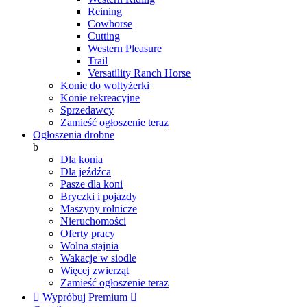
Reining
Cowhorse
Cutting
Western Pleasure
Trail
Versatility Ranch Horse
Konie do woltyżerki
Konie rekreacyjne
Sprzedawcy
Zamieść ogłoszenie teraz
Ogłoszenia drobne
b
Dla konia
Dla jeźdźca
Pasze dla koni
Bryczki i pojazdy
Maszyny rolnicze
Nieruchomości
Oferty pracy
Wolna stajnia
Wakacje w siodle
Więcej zwierząt
Zamieść ogłoszenie teraz

Wypróbuj Premium
