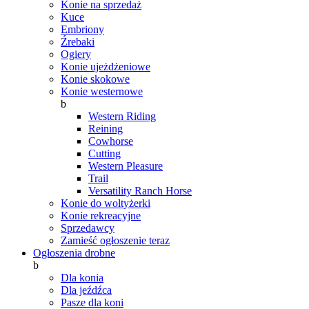
Konie na sprzedaż
Kuce
Embriony
Źrebaki
Ogiery
Konie ujeżdżeniowe
Konie skokowe
Konie westernowe
b
Western Riding
Reining
Cowhorse
Cutting
Western Pleasure
Trail
Versatility Ranch Horse
Konie do woltyżerki
Konie rekreacyjne
Sprzedawcy
Zamieść ogłoszenie teraz
Ogłoszenia drobne
b
Dla konia
Dla jeźdźca
Pasze dla koni