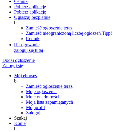
Cennik
Pobierz aplikację
Pobierz aplikację
Ogłaszaj bezpłatnie
b
Zamieść ogłoszenie teraz
Zamieść nieograniczoną liczbę ogłoszeń
Tipp!
Cennik

Logowanie
zaloguj się tutaj
Dodaj ogłoszenie
Zaloguj się
Mój ehorses
b
Zamieść ogłoszenie teraz
Moje ogłoszenia
Moje wiadomości
Moja lista zapamiętanych
Mój profil
Zaloguj
Szukaj
Konie
b