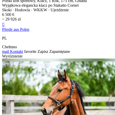
Polski koń sportowy, Klacz, 1 Rok, 175 cm, Gniada
Wyjątkowa elegancka klacz po Stakatto Cornet
Skoki · Hodowla · WKKW · Ujeżdżenie
6 500 €
~ 29 926 zł

Pferde aus Polen
PL
Chełmno
mail
Kontakt
favorite
Zapisz
Zapamiętane
Wyróżnienie