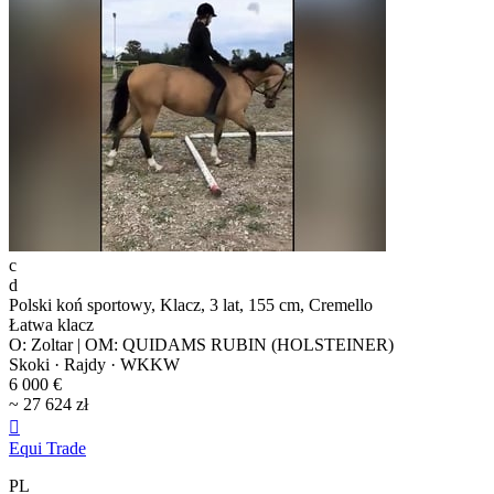
c
d
Polski koń sportowy, Klacz, 3 lat, 155 cm, Cremello
Łatwa klacz
O: Zoltar | OM: QUIDAMS RUBIN (HOLSTEINER)
Skoki · Rajdy · WKKW
6 000 €
~ 27 624 zł

Equi Trade
PL