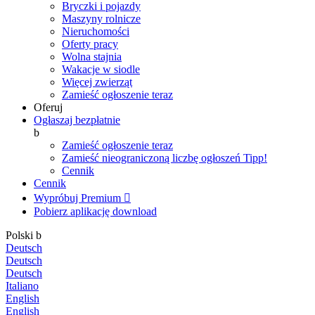
Bryczki i pojazdy
Maszyny rolnicze
Nieruchomości
Oferty pracy
Wolna stajnia
Wakacje w siodle
Więcej zwierząt
Zamieść ogłoszenie teraz
Oferuj
Ogłaszaj bezpłatnie
b
Zamieść ogłoszenie teraz
Zamieść nieograniczoną liczbę ogłoszeń
Tipp!
Cennik
Cennik
Wypróbuj Premium

Pobierz aplikację
download
Polski
b
Deutsch
Deutsch
Deutsch
Italiano
English
English