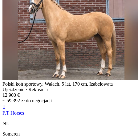
Polski koń sportowy, Wałach, 5 lat, 170 cm, Izabelowata
Ujeżdżenie · Rekreacja
12 900 €
~ 59 392 zł do negocjacji

F.T Horses
NL
Someren