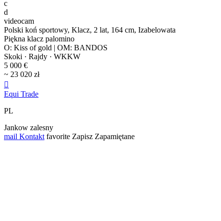
c
d
videocam
Polski koń sportowy, Klacz, 2 lat, 164 cm, Izabelowata
Piękna klacz palomino
O: Kiss of gold | OM: BANDOS
Skoki · Rajdy · WKKW
5 000 €
~ 23 020 zł

Equi Trade
PL
Jankow zalesny
mail
Kontakt
favorite
Zapisz
Zapamiętane