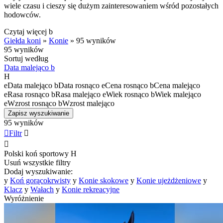
wiele czasu i cieszy się dużym zainteresowaniem wśród pozostałych
hodowców.
Czytaj więcej
b
Giełda koni
»
Konie
»
95 wyników
95 wyników
Sortuj według
Data malejąco
b
H
e
Data malejąco
b
Data rosnąco
e
Cena rosnąco
b
Cena malejąco
e
Rasa rosnąco
b
Rasa malejąco
e
Wiek rosnąco
b
Wiek malejąco
e
Wzrost rosnąco
b
Wzrost malejąco
Zapisz wyszukiwanie
95 wyników

Filtr


Polski koń sportowy
H
Usuń wszystkie filtry
Dodaj wyszukiwanie:
y
Koń gorącokrwisty
y
Konie skokowe
y
Konie ujeżdżeniowe
y
Klacz
y
Wałach
y
Konie rekreacyjne
Wyróżnienie