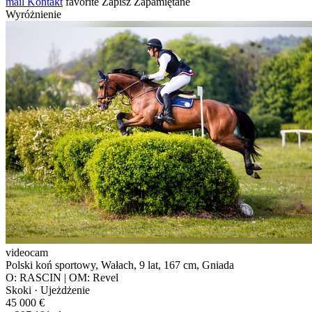
mail
Kontakt
favorite
Zapisz
Zapamiętane
Wyróżnienie
videocam
Polski koń sportowy, Wałach, 9 lat, 167 cm, Gniada
O: RASCIN | OM: Revel
Skoki · Ujeżdżenie
45 000 €