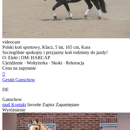
videocam
Polski koń sportowy, Klacz, 5 lat, 165 cm, Kara
Szczególnie spokojny i przyjazny koń rodzinny do jazdy!
O: Elekt | OM: HARCAP
Ujeżdżenie · Woltyżerka · Skoki · Rekreacja
Cena na zapytanie

Gestüt Ganschow
DE
Ganschow
mail
Kontakt
favorite
Zapisz
Zapamiętane
Wyróżnienie