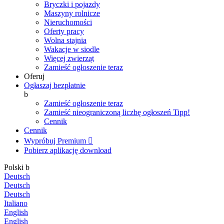
Bryczki i pojazdy
Maszyny rolnicze
Nieruchomości
Oferty pracy
Wolna stajnia
Wakacje w siodle
Więcej zwierząt
Zamieść ogłoszenie teraz
Oferuj
Ogłaszaj bezpłatnie
b
Zamieść ogłoszenie teraz
Zamieść nieograniczoną liczbę ogłoszeń
Tipp!
Cennik
Cennik
Wypróbuj Premium

Pobierz aplikację
download
Polski
b
Deutsch
Deutsch
Deutsch
Italiano
English
English