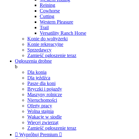
Reining
Cowhorse
Cutting
Western Pleasure
Trail
Versatility Ranch Horse
Konie do woltyżerki
Konie rekreacyjne
Sprzedawcy
Zamieść ogłoszenie teraz
Ogłoszenia drobne
b
Dla konia
Dla jeźdźca
Pasze dla koni
Bryczki i pojazdy
Maszyny rolnicze
Nieruchomości
Oferty pracy
Wolna stajnia
Wakacje w siodle
Więcej zwierząt
Zamieść ogłoszenie teraz

Wypróbuj Premium
