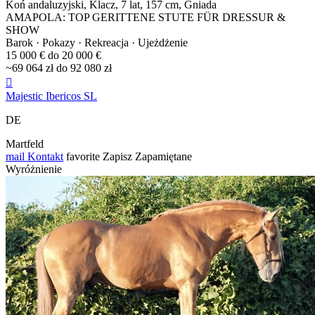
Koń andaluzyjski, Klacz, 7 lat, 157 cm, Gniada
AMAPOLA: TOP GERITTENE STUTE FÜR DRESSUR &
SHOW
Barok · Pokazy · Rekreacja · Ujeżdżenie
15 000 € do 20 000 €
~69 064 zł do 92 080 zł

Majestic Ibericos SL
DE
Martfeld
mail
Kontakt
favorite
Zapisz
Zapamiętane
Wyróżnienie