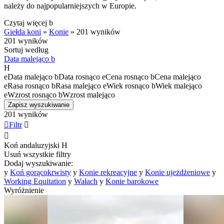
należy do najpopularniejszych w Europie.
Czytaj więcej
b
Giełda koni
»
Konie
»
201 wyników
201 wyników
Sortuj według
Data malejąco
b
H
e
Data malejąco
b
Data rosnąco
e
Cena rosnąco
b
Cena malejąco
e
Rasa rosnąco
b
Rasa malejąco
e
Wiek rosnąco
b
Wiek malejąco
e
Wzrost rosnąco
b
Wzrost malejąco
Zapisz wyszukiwanie
201 wyników

Filtr


Koń andaluzyjski
H
Usuń wszystkie filtry
Dodaj wyszukiwanie:
y
Koń gorącokrwisty
y
Konie rekreacyjne
y
Konie ujeżdżeniowe
y
Working Equitation
y
Wałach
y
Konie barokowe
Wyróżnienie