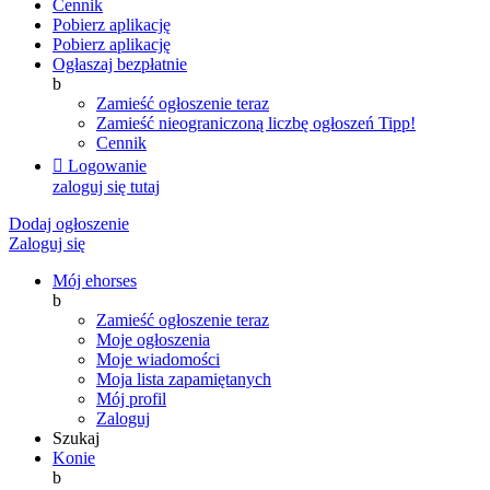
Cennik
Pobierz aplikację
Pobierz aplikację
Ogłaszaj bezpłatnie
b
Zamieść ogłoszenie teraz
Zamieść nieograniczoną liczbę ogłoszeń
Tipp!
Cennik

Logowanie
zaloguj się tutaj
Dodaj ogłoszenie
Zaloguj się
Mój ehorses
b
Zamieść ogłoszenie teraz
Moje ogłoszenia
Moje wiadomości
Moja lista zapamiętanych
Mój profil
Zaloguj
Szukaj
Konie
b