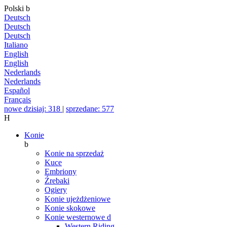
Polski
b
Deutsch
Deutsch
Deutsch
Italiano
English
English
Nederlands
Nederlands
Español
Français
nowe dzisiaj: 318
|
sprzedane: 577
H
Konie
b
Konie na sprzedaż
Kuce
Embriony
Źrebaki
Ogiery
Konie ujeżdżeniowe
Konie skokowe
Konie westernowe
d
Western Riding