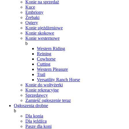
Konie na sprzedaż
Kuce
Embriony
Źrebaki
Ogiery
Konie ujeżdżeniowe
Konie skokowe
Konie westernowe
b
Western Riding
Reining
Cowhorse
Cutting
Western Pleasure
Trail
Versatility Ranch Horse
Konie do woltyżerki
Konie rekreacyjne
Sprzedawcy
Zamieść ogłoszenie teraz
Ogłoszenia drobne
b
Dla konia
Dla jeźdźca
Pasze dla koni