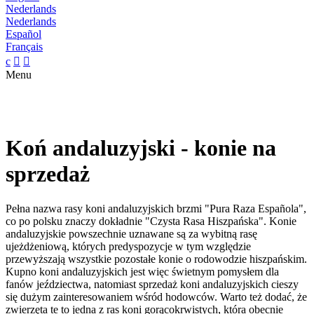
Nederlands
Nederlands
Español
Français
c


Menu
Koń andaluzyjski - konie na
sprzedaż
Pełna nazwa rasy koni andaluzyjskich brzmi "Pura Raza Española",
co po polsku znaczy dokładnie "Czysta Rasa Hiszpańska". Konie
andaluzyjskie powszechnie uznawane są za wybitną rasę
ujeżdżeniową, których predyspozycje w tym względzie
przewyższają wszystkie pozostałe konie o rodowodzie hiszpańskim.
Kupno koni andaluzyjskich jest więc świetnym pomysłem dla
fanów jeździectwa, natomiast sprzedaż koni andaluzyjskich cieszy
się dużym zainteresowaniem wśród hodowców. Warto też dodać, że
zwierzęta te to jedna z ras koni gorącokrwistych, która obecnie