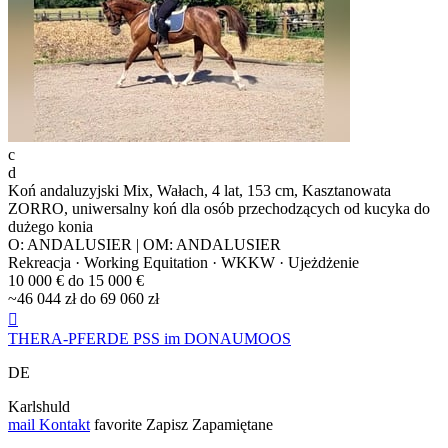
c
d
Koń andaluzyjski Mix, Wałach, 4 lat, 153 cm, Kasztanowata
ZORRO, uniwersalny koń dla osób przechodzących od kucyka do
dużego konia
O: ANDALUSIER | OM: ANDALUSIER
Rekreacja · Working Equitation · WKKW · Ujeżdżenie
10 000 € do 15 000 €
~46 044 zł do 69 060 zł

THERA-PFERDE PSS im DONAUMOOS
DE
Karlshuld
mail
Kontakt
favorite
Zapisz
Zapamiętane