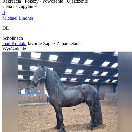
Rekreacja · Pokazy · Powożenie · Ujeżdżenie
Cena na zapytanie

Michael Lindner
DE
Schöllnach
mail
Kontakt
favorite
Zapisz
Zapamiętane
Wyróżnienie