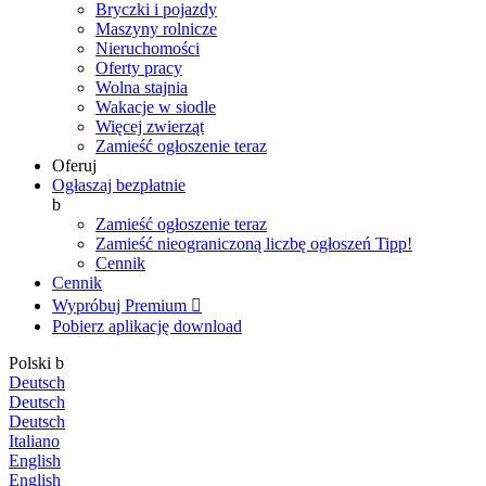
Bryczki i pojazdy
Maszyny rolnicze
Nieruchomości
Oferty pracy
Wolna stajnia
Wakacje w siodle
Więcej zwierząt
Zamieść ogłoszenie teraz
Oferuj
Ogłaszaj bezpłatnie
b
Zamieść ogłoszenie teraz
Zamieść nieograniczoną liczbę ogłoszeń
Tipp!
Cennik
Cennik
Wypróbuj Premium

Pobierz aplikację
download
Polski
b
Deutsch
Deutsch
Deutsch
Italiano
English
English