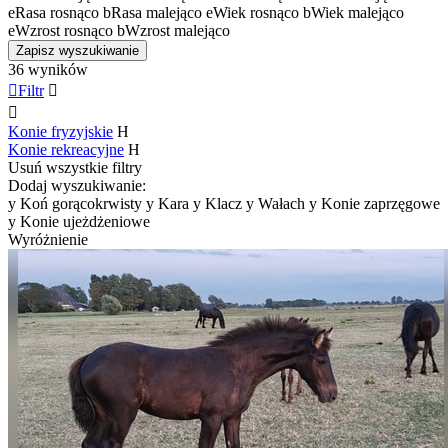
e
Rasa rosnąco
b
Rasa malejąco
e
Wiek rosnąco
b
Wiek malejąco
e
Wzrost rosnąco
b
Wzrost malejąco
Zapisz wyszukiwanie
36 wyników

Filtr


Konie fryzyjskie
H
Konie rekreacyjne
H
Usuń wszystkie filtry
Dodaj wyszukiwanie:
y
Koń gorącokrwisty
y
Kara
y
Klacz
y
Wałach
y
Konie zaprzęgowe
y
Konie ujeżdżeniowe
Wyróżnienie