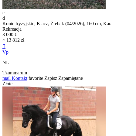
c
d
Konie fryzyjskie, Klacz, Źrebak (04/2026), 160 cm, Kara
Rekreacja
3 000 €
~ 13 812 zł

Vp
NL
Tzummarum
mail
Kontakt
favorite
Zapisz
Zapamiętane
Złote