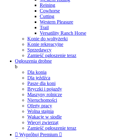
Reining
Cowhorse
Cutting
Western Pleasure
Trail
Versatility Ranch Horse
Konie do woltyżerki
Konie rekreacyjne
Sprzedawcy
Zamieść ogłoszenie teraz
Ogłoszenia drobne
b
Dla konia
Dla jeźdźca
Pasze dla koni
Bryczki i pojazdy
Maszyny rolnicze
Nieruchomości
Oferty pracy
Wolna stajnia
Wakacje w siodle
Więcej zwierząt
Zamieść ogłoszenie teraz

Wypróbuj Premium
