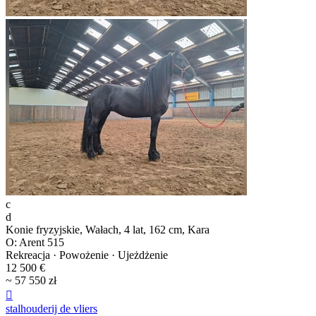
c
d
Konie fryzyjskie, Wałach, 4 lat, 162 cm, Kara
O: Arent 515
Rekreacja · Powożenie · Ujeżdżenie
12 500 €
~ 57 550 zł

stalhouderij de vliers