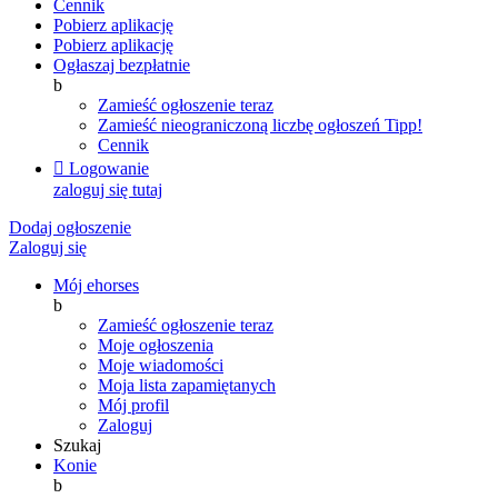
Cennik
Pobierz aplikację
Pobierz aplikację
Ogłaszaj bezpłatnie
b
Zamieść ogłoszenie teraz
Zamieść nieograniczoną liczbę ogłoszeń
Tipp!
Cennik

Logowanie
zaloguj się tutaj
Dodaj ogłoszenie
Zaloguj się
Mój ehorses
b
Zamieść ogłoszenie teraz
Moje ogłoszenia
Moje wiadomości
Moja lista zapamiętanych
Mój profil
Zaloguj
Szukaj
Konie
b