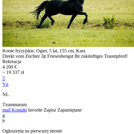
Konie fryzyjskie, Ogier, 5 lat, 155 cm, Kara
Direkt vom Züchter 3jr Friesenhengst Ihr zukünftiges Traumpferd!
Rekreacja
4 200 €
~ 19 337 zł

Vp
NL
Tzummarum
mail
Kontakt
favorite
Zapisz
Zapamiętane
g
h
Ogłoszenia na pierwszej stronie