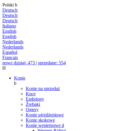
Polski
b
Deutsch
Deutsch
Deutsch
Italiano
English
English
Nederlands
Nederlands
Español
Français
nowe dzisiaj: 473
|
sprzedane: 554
H
Konie
b
Konie na sprzedaż
Kuce
Embriony
Źrebaki
Ogiery
Konie ujeżdżeniowe
Konie skokowe
Konie westernowe
d
Western Riding