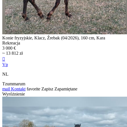
Konie fryzyjskie, Klacz, Źrebak (04/2026), 160 cm, Kara
Rekreacja
3 000 €
~ 13 812 zł

Vp
NL
Tzummarum
mail
Kontakt
favorite
Zapisz
Zapamiętane
Wyróżnienie