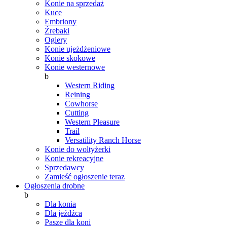
Konie na sprzedaż
Kuce
Embriony
Źrebaki
Ogiery
Konie ujeżdżeniowe
Konie skokowe
Konie westernowe
b
Western Riding
Reining
Cowhorse
Cutting
Western Pleasure
Trail
Versatility Ranch Horse
Konie do woltyżerki
Konie rekreacyjne
Sprzedawcy
Zamieść ogłoszenie teraz
Ogłoszenia drobne
b
Dla konia
Dla jeźdźca
Pasze dla koni