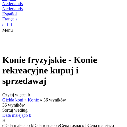
Nederlands
Nederlands
Español
Français
c


Menu
Konie fryzyjskie - Konie
rekreacyjne kupuj i
sprzedawaj
Czytaj więcej
b
Giełda koni
»
Konie
»
36 wyników
36 wyników
Sortuj według
Data malejąco
b
H
e
Data malejąco
b
Data rosnąco
e
Cena rosnąco
b
Cena malejąco