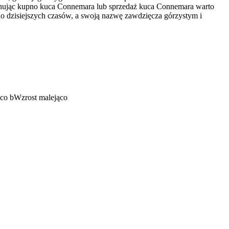
lanując kupno kuca Connemara lub sprzedaż kuca Connemara warto
 do dzisiejszych czasów, a swoją nazwę zawdzięcza górzystym i
ąco
b
Wzrost malejąco