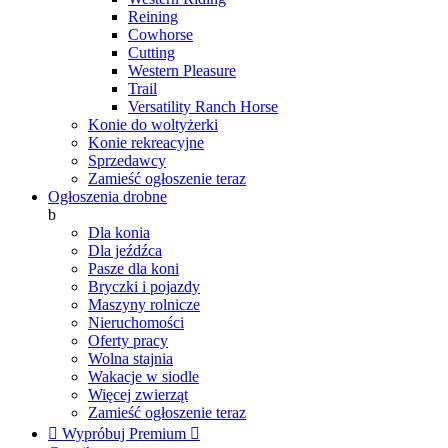
Reining
Cowhorse
Cutting
Western Pleasure
Trail
Versatility Ranch Horse
Konie do woltyżerki
Konie rekreacyjne
Sprzedawcy
Zamieść ogłoszenie teraz
Ogłoszenia drobne
b
Dla konia
Dla jeźdźca
Pasze dla koni
Bryczki i pojazdy
Maszyny rolnicze
Nieruchomości
Oferty pracy
Wolna stajnia
Wakacje w siodle
Więcej zwierząt
Zamieść ogłoszenie teraz

Wypróbuj Premium
