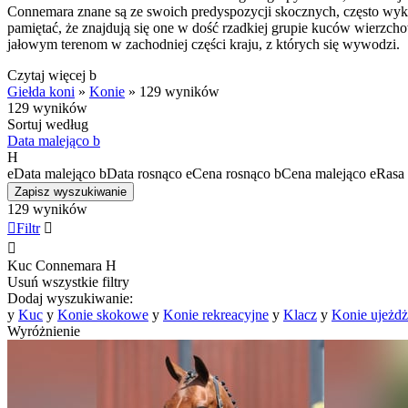
Connemara znane są ze swoich predyspozycji skocznych, często wyk
pamiętać, że znajdują się one w dość rzadkiej grupie kuców wierzcho
jałowym terenom w zachodniej części kraju, z których się wywodzi.
Czytaj więcej
b
Giełda koni
»
Konie
»
129 wyników
129 wyników
Sortuj według
Data malejąco
b
H
e
Data malejąco
b
Data rosnąco
e
Cena rosnąco
b
Cena malejąco
e
Rasa 
Zapisz wyszukiwanie
129 wyników

Filtr


Kuc Connemara
H
Usuń wszystkie filtry
Dodaj wyszukiwanie:
y
Kuc
y
Konie skokowe
y
Konie rekreacyjne
y
Klacz
y
Konie ujeżd
Wyróżnienie