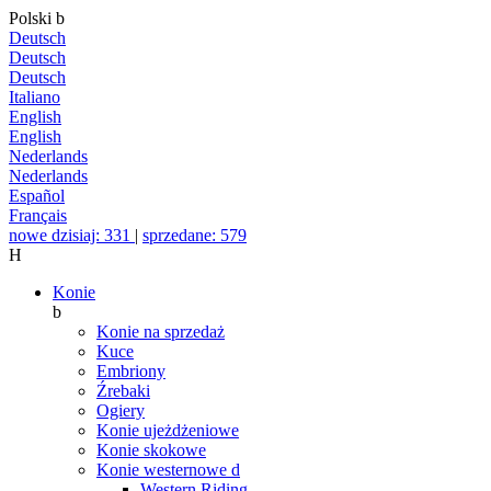
Polski
b
Deutsch
Deutsch
Deutsch
Italiano
English
English
Nederlands
Nederlands
Español
Français
nowe dzisiaj: 331
|
sprzedane: 579
H
Konie
b
Konie na sprzedaż
Kuce
Embriony
Źrebaki
Ogiery
Konie ujeżdżeniowe
Konie skokowe
Konie westernowe
d
Western Riding