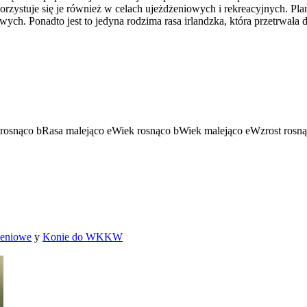
orzystuje się je również w celach ujeżdżeniowych i rekreacyjnych. P
wych. Ponadto jest to jedyna rodzima rasa irlandzka, która przetrwała
rosnąco
b
Rasa malejąco
e
Wiek rosnąco
b
Wiek malejąco
e
Wzrost rosn
żeniowe
y
Konie do WKKW