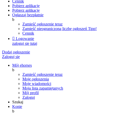
Cennik
Pobierz aplikację
Pobierz aplikację
Ogłaszaj bezpłatnie
b
Zamieść ogłoszenie teraz
Zamieść nieograniczoną liczbę ogłoszeń
Tipp!
Cennik

Logowanie
zaloguj się tutaj
Dodaj ogłoszenie
Zaloguj się
Mój ehorses
b
Zamieść ogłoszenie teraz
Moje ogłoszenia
Moje wiadomości
Moja lista zapamiętanych
Mój profil
Zaloguj
Szukaj
Konie
b