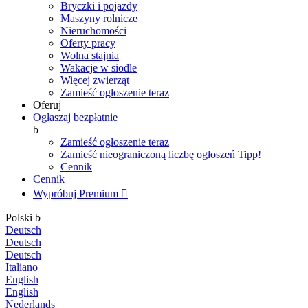
Bryczki i pojazdy
Maszyny rolnicze
Nieruchomości
Oferty pracy
Wolna stajnia
Wakacje w siodle
Więcej zwierząt
Zamieść ogłoszenie teraz
Oferuj
Ogłaszaj bezpłatnie
b
Zamieść ogłoszenie teraz
Zamieść nieograniczoną liczbę ogłoszeń
Tipp!
Cennik
Cennik
Wypróbuj Premium

Polski
b
Deutsch
Deutsch
Deutsch
Italiano
English
English
Nederlands