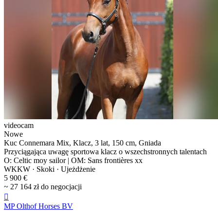
videocam
Nowe
Kuc Connemara Mix, Klacz, 3 lat, 150 cm, Gniada
Przyciągająca uwagę sportowa klacz o wszechstronnych talentach
O: Celtic moy sailor | OM: Sans frontières xx
WKKW · Skoki · Ujeżdżenie
5 900 €
~ 27 164 zł do negocjacji

MP Olthof Horses BV