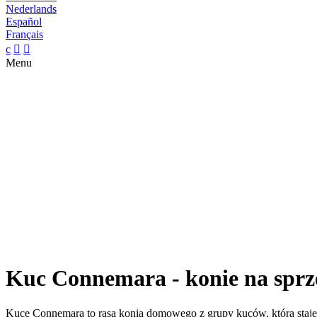
Nederlands
Español
Français
c


Menu
Kuc Connemara - konie na sprz
Kuce Connemara to rasa konia domowego z grupy kuców, która staje s