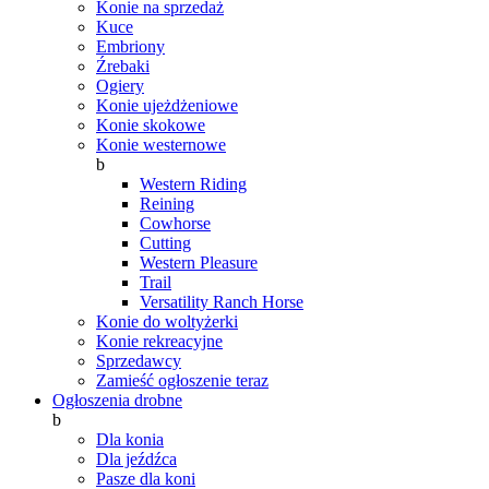
Konie na sprzedaż
Kuce
Embriony
Źrebaki
Ogiery
Konie ujeżdżeniowe
Konie skokowe
Konie westernowe
b
Western Riding
Reining
Cowhorse
Cutting
Western Pleasure
Trail
Versatility Ranch Horse
Konie do woltyżerki
Konie rekreacyjne
Sprzedawcy
Zamieść ogłoszenie teraz
Ogłoszenia drobne
b
Dla konia
Dla jeźdźca
Pasze dla koni