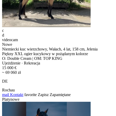
c
d
videocam
Nowe
Niemiecki kuc wierzchowy, Wałach, 4 lat, 158 cm, Jelenia
Piękny XXL ogier kucykowy w pożądanym kolorze
O: Double Cream | OM: TOP KING
Ujeżdżenie · Rekreacja
15 000 €
~ 69 060 zł
DE
Rochau
mail
Kontakt
favorite
Zapisz
Zapamiętane
Platynowe