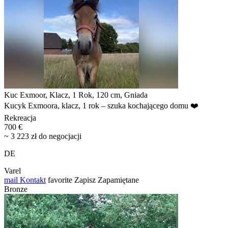
Kuc Exmoor, Klacz, 1 Rok, 120 cm, Gniada
Kucyk Exmoora, klacz, 1 rok – szuka kochającego domu ❤️
Rekreacja
700 €
~ 3 223 zł do negocjacji
DE
Varel
mail
Kontakt
favorite
Zapisz
Zapamiętane
Bronze