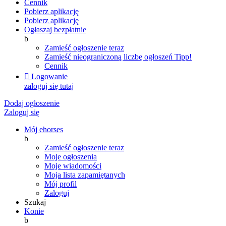
Cennik
Pobierz aplikację
Pobierz aplikację
Ogłaszaj bezpłatnie
b
Zamieść ogłoszenie teraz
Zamieść nieograniczoną liczbę ogłoszeń
Tipp!
Cennik

Logowanie
zaloguj się tutaj
Dodaj ogłoszenie
Zaloguj się
Mój ehorses
b
Zamieść ogłoszenie teraz
Moje ogłoszenia
Moje wiadomości
Moja lista zapamiętanych
Mój profil
Zaloguj
Szukaj
Konie
b