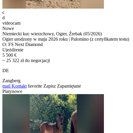
c
d
videocam
Nowe
Niemiecki kuc wierzchowy, Ogier, Źrebak (05/2026)
Ogier urodzony w maju 2026 roku | Palomino (z certyfikatem testu)
O: FS Next Diamond
Ujeżdżenie
5 500 €
~ 25 322 zł do negocjacji
DE
Zangberg
mail
Kontakt
favorite
Zapisz
Zapamiętane
Platynowe