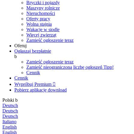
Bryczki i pojazdy
Maszyny rolnicze
Nieruchomości
Oferty pracy
Wolna stajnia
Wakacje w siodle
Więcej zwierząt
Zamieść ogłoszenie teraz
Oferuj
Ogłaszaj bezpłatnie
b
Zamieść ogłoszenie teraz
Zamieść nieograniczoną liczbę ogłoszeń
Tipp!
Cennik
Cennik
Wypróbuj Premium

Pobierz aplikację
download
Polski
b
Deutsch
Deutsch
Deutsch
Italiano
English
English