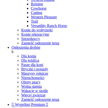
Reining
Cowhorse
Cutting
Western Pleasure
Trail
Versatility Ranch Horse
Konie do woltyżerki
Konie rekreacyjne
Sprzedawcy
Zamieść ogłoszenie teraz
Ogłoszenia drobne
b
Dla konia
Dla jeźdźca
Pasze dla koni
Bryczki i pojazdy
Maszyny rolnicze
Nieruchomości
Oferty pracy
Wolna stajnia
Wakacje w siodle
Więcej zwierząt
Zamieść ogłoszenie teraz

Wypróbuj Premium
