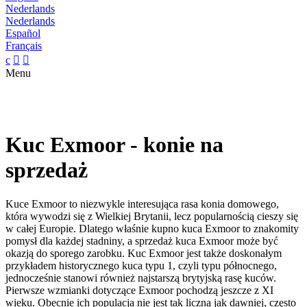
Nederlands
Nederlands
Español
Français
c


Menu
Kuc Exmoor - konie na
sprzedaż
Kuce Exmoor to niezwykle interesująca rasa konia domowego,
która wywodzi się z Wielkiej Brytanii, lecz popularnością cieszy się
w całej Europie. Dlatego właśnie kupno kuca Exmoor to znakomity
pomysł dla każdej stadniny, a sprzedaż kuca Exmoor może być
okazją do sporego zarobku. Kuc Exmoor jest także doskonałym
przykładem historycznego kuca typu 1, czyli typu północnego,
jednocześnie stanowi również najstarszą brytyjską rasę kuców.
Pierwsze wzmianki dotyczące Exmoor pochodzą jeszcze z XI
wieku. Obecnie ich populacja nie jest tak liczna jak dawniej, często