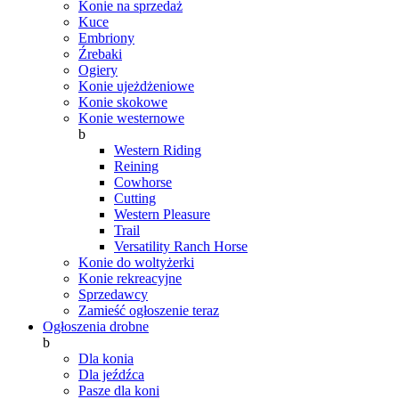
Konie na sprzedaż
Kuce
Embriony
Źrebaki
Ogiery
Konie ujeżdżeniowe
Konie skokowe
Konie westernowe
b
Western Riding
Reining
Cowhorse
Cutting
Western Pleasure
Trail
Versatility Ranch Horse
Konie do woltyżerki
Konie rekreacyjne
Sprzedawcy
Zamieść ogłoszenie teraz
Ogłoszenia drobne
b
Dla konia
Dla jeźdźca
Pasze dla koni