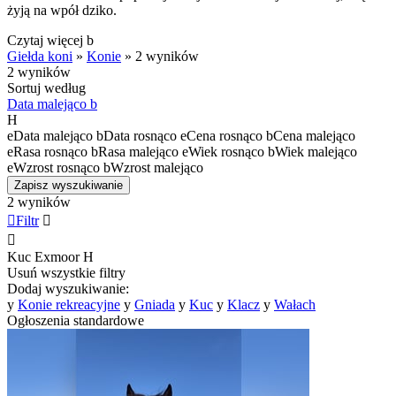
żyją na wpół dziko.
Czytaj więcej
b
Giełda koni
»
Konie
»
2 wyników
2 wyników
Sortuj według
Data malejąco
b
H
e
Data malejąco
b
Data rosnąco
e
Cena rosnąco
b
Cena malejąco
e
Rasa rosnąco
b
Rasa malejąco
e
Wiek rosnąco
b
Wiek malejąco
e
Wzrost rosnąco
b
Wzrost malejąco
Zapisz wyszukiwanie
2 wyników

Filtr


Kuc Exmoor
H
Usuń wszystkie filtry
Dodaj wyszukiwanie:
y
Konie rekreacyjne
y
Gniada
y
Kuc
y
Klacz
y
Wałach
Ogłoszenia standardowe