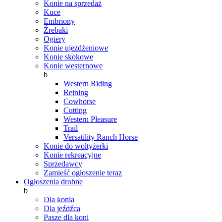
Konie na sprzedaż
Kuce
Embriony
Źrebaki
Ogiery
Konie ujeżdżeniowe
Konie skokowe
Konie westernowe
b
Western Riding
Reining
Cowhorse
Cutting
Western Pleasure
Trail
Versatility Ranch Horse
Konie do woltyżerki
Konie rekreacyjne
Sprzedawcy
Zamieść ogłoszenie teraz
Ogłoszenia drobne
b
Dla konia
Dla jeźdźca
Pasze dla koni