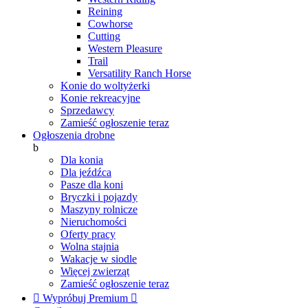
Reining
Cowhorse
Cutting
Western Pleasure
Trail
Versatility Ranch Horse
Konie do woltyżerki
Konie rekreacyjne
Sprzedawcy
Zamieść ogłoszenie teraz
Ogłoszenia drobne
b
Dla konia
Dla jeźdźca
Pasze dla koni
Bryczki i pojazdy
Maszyny rolnicze
Nieruchomości
Oferty pracy
Wolna stajnia
Wakacje w siodle
Więcej zwierząt
Zamieść ogłoszenie teraz

Wypróbuj Premium
