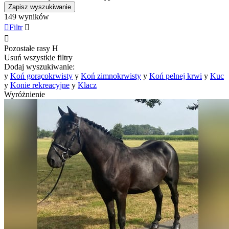
Zapisz wyszukiwanie
149 wyników

Filtr


Pozostałe rasy
H
Usuń wszystkie filtry
Dodaj wyszukiwanie:
y
Koń gorącokrwisty
y
Koń zimnokrwisty
y
Koń pełnej krwi
y
Kuc
y
Konie rekreacyjne
y
Klacz
Wyróżnienie