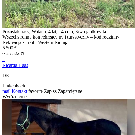
Pozostałe rasy, Wałach, 4 lat, 145 cm, Siwa jabłkowita
Wszechstronny koń rekreacyjny i turystyczny – koń rodzinny
Rekreacja · Trail · Western Riding
5 500 €
~ 25 322 zł

Ricarda Haas
DE
Linkenbach
mail
Kontakt
favorite
Zapisz
Zapamiętane
Wyróżnienie