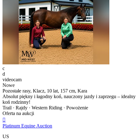
c
d
videocam
Nowe
Pozostałe rasy, Klacz, 10 lat, 157 cm, Kara
Absolut piękny i łagodny koń, nauczony jazdy i zaprzegu – idealny
koń rodzinny!
Trail · Rajdy · Western Riding · Powożenie
Oferta na aukcji

Platinum Equine Auction
US