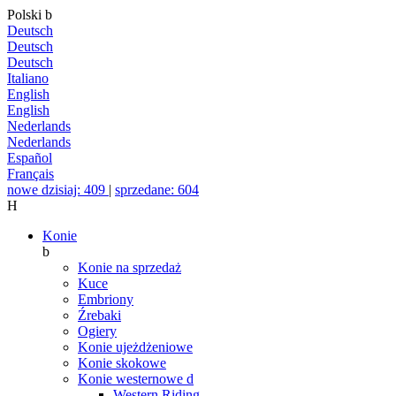
Polski
b
Deutsch
Deutsch
Deutsch
Italiano
English
English
Nederlands
Nederlands
Español
Français
nowe dzisiaj: 409
|
sprzedane: 604
H
Konie
b
Konie na sprzedaż
Kuce
Embriony
Źrebaki
Ogiery
Konie ujeżdżeniowe
Konie skokowe
Konie westernowe
d
Western Riding