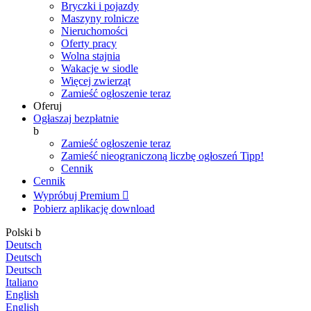
Bryczki i pojazdy
Maszyny rolnicze
Nieruchomości
Oferty pracy
Wolna stajnia
Wakacje w siodle
Więcej zwierząt
Zamieść ogłoszenie teraz
Oferuj
Ogłaszaj bezpłatnie
b
Zamieść ogłoszenie teraz
Zamieść nieograniczoną liczbę ogłoszeń
Tipp!
Cennik
Cennik
Wypróbuj Premium

Pobierz aplikację
download
Polski
b
Deutsch
Deutsch
Deutsch
Italiano
English
English