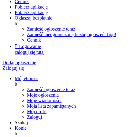
Cennik
Pobierz aplikację
Pobierz aplikację
Ogłaszaj bezpłatnie
b
Zamieść ogłoszenie teraz
Zamieść nieograniczoną liczbę ogłoszeń
Tipp!
Cennik

Logowanie
zaloguj się tutaj
Dodaj ogłoszenie
Zaloguj się
Mój ehorses
b
Zamieść ogłoszenie teraz
Moje ogłoszenia
Moje wiadomości
Moja lista zapamiętanych
Mój profil
Zaloguj
Szukaj
Konie
b