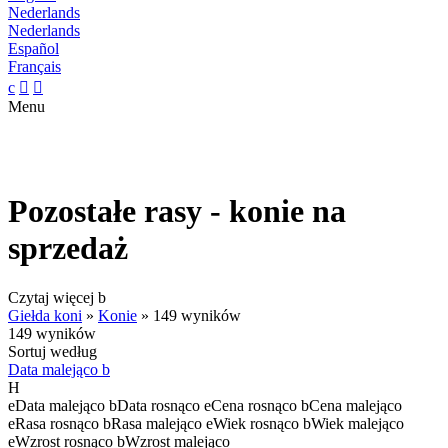
Nederlands
Nederlands
Español
Français
c


Menu
Pozostałe rasy - konie na
sprzedaż
Czytaj więcej
b
Giełda koni
»
Konie
»
149 wyników
149 wyników
Sortuj według
Data malejąco
b
H
e
Data malejąco
b
Data rosnąco
e
Cena rosnąco
b
Cena malejąco
e
Rasa rosnąco
b
Rasa malejąco
e
Wiek rosnąco
b
Wiek malejąco
e
Wzrost rosnąco
b
Wzrost malejąco