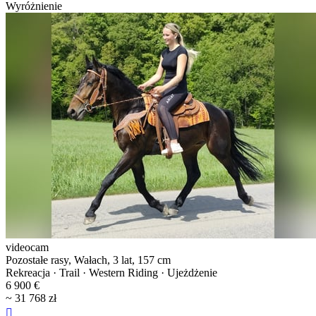
Wyróżnienie
videocam
Pozostałe rasy, Wałach, 3 lat, 157 cm
Rekreacja · Trail · Western Riding · Ujeżdżenie
6 900 €
~ 31 768 zł
