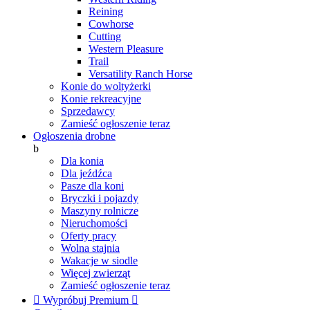
Reining
Cowhorse
Cutting
Western Pleasure
Trail
Versatility Ranch Horse
Konie do woltyżerki
Konie rekreacyjne
Sprzedawcy
Zamieść ogłoszenie teraz
Ogłoszenia drobne
b
Dla konia
Dla jeźdźca
Pasze dla koni
Bryczki i pojazdy
Maszyny rolnicze
Nieruchomości
Oferty pracy
Wolna stajnia
Wakacje w siodle
Więcej zwierząt
Zamieść ogłoszenie teraz

Wypróbuj Premium
