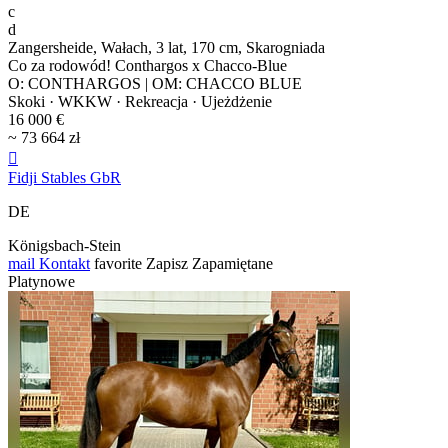
c
d
Zangersheide, Wałach, 3 lat, 170 cm, Skarogniada
Co za rodowód! Conthargos x Chacco-Blue
O: CONTHARGOS | OM: CHACCO BLUE
Skoki · WKKW · Rekreacja · Ujeżdżenie
16 000 €
~ 73 664 zł

Fidji Stables GbR
DE
Königsbach-Stein
mail
Kontakt
favorite
Zapisz
Zapamiętane
Platynowe