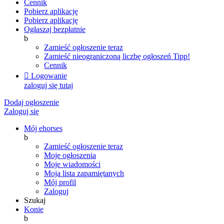
Cennik
Pobierz aplikację
Pobierz aplikację
Ogłaszaj bezpłatnie
b
Zamieść ogłoszenie teraz
Zamieść nieograniczoną liczbę ogłoszeń
Tipp!
Cennik

Logowanie
zaloguj się tutaj
Dodaj ogłoszenie
Zaloguj się
Mój ehorses
b
Zamieść ogłoszenie teraz
Moje ogłoszenia
Moje wiadomości
Moja lista zapamiętanych
Mój profil
Zaloguj
Szukaj
Konie
b