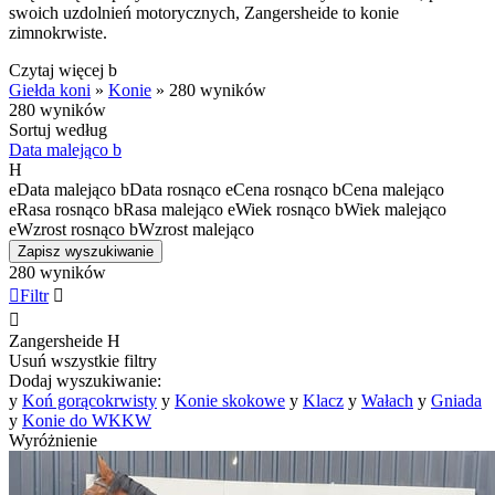
swoich uzdolnień motorycznych, Zangersheide to konie
zimnokrwiste.
Czytaj więcej
b
Giełda koni
»
Konie
»
280 wyników
280 wyników
Sortuj według
Data malejąco
b
H
e
Data malejąco
b
Data rosnąco
e
Cena rosnąco
b
Cena malejąco
e
Rasa rosnąco
b
Rasa malejąco
e
Wiek rosnąco
b
Wiek malejąco
e
Wzrost rosnąco
b
Wzrost malejąco
Zapisz wyszukiwanie
280 wyników

Filtr


Zangersheide
H
Usuń wszystkie filtry
Dodaj wyszukiwanie:
y
Koń gorącokrwisty
y
Konie skokowe
y
Klacz
y
Wałach
y
Gniada
y
Konie do WKKW
Wyróżnienie