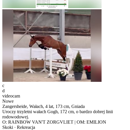
c
d
videocam
Nowe
Zangersheide, Wałach, 4 lat, 173 cm, Gniada
Uroczy trzyletni wałach Gogh, 172 cm, o bardzo dobrej linii
rodowodowej.
O: RAINBOW VAN'T ZORGVLIET | OM: EMILION
Skoki · Rekreacja