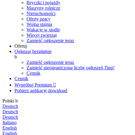
Bryczki i pojazdy
Maszyny rolnicze
Nieruchomości
Oferty pracy
Wolna stajnia
Wakacje w siodle
Więcej zwierząt
Zamieść ogłoszenie teraz
Oferuj
Ogłaszaj bezpłatnie
b
Zamieść ogłoszenie teraz
Zamieść nieograniczoną liczbę ogłoszeń
Tipp!
Cennik
Cennik
Wypróbuj Premium

Pobierz aplikację
download
Polski
b
Deutsch
Deutsch
Deutsch
Italiano
English
English