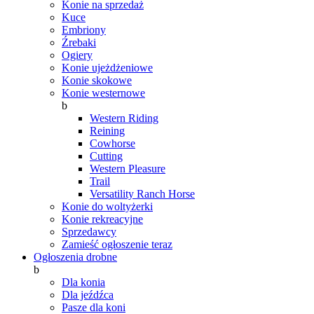
Konie na sprzedaż
Kuce
Embriony
Źrebaki
Ogiery
Konie ujeżdżeniowe
Konie skokowe
Konie westernowe
b
Western Riding
Reining
Cowhorse
Cutting
Western Pleasure
Trail
Versatility Ranch Horse
Konie do woltyżerki
Konie rekreacyjne
Sprzedawcy
Zamieść ogłoszenie teraz
Ogłoszenia drobne
b
Dla konia
Dla jeźdźca
Pasze dla koni