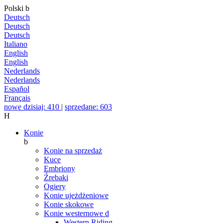
Polski
b
Deutsch
Deutsch
Deutsch
Italiano
English
English
Nederlands
Nederlands
Español
Français
nowe dzisiaj: 410
|
sprzedane: 603
H
Konie
b
Konie na sprzedaż
Kuce
Embriony
Źrebaki
Ogiery
Konie ujeżdżeniowe
Konie skokowe
Konie westernowe
d
Western Riding