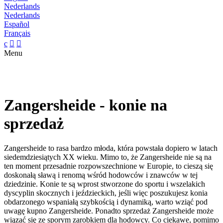
Nederlands
Nederlands
Español
Français
c


Menu
Zangersheide - konie na
sprzedaż
Zangersheide to rasa bardzo młoda, która powstała dopiero w latach
siedemdziesiątych XX wieku. Mimo to, że Zangersheide nie są na
ten moment przesadnie rozpowszechnione w Europie, to cieszą się
doskonałą sławą i renomą wśród hodowców i znawców w tej
dziedzinie. Konie te są wprost stworzone do sportu i wszelakich
dyscyplin skocznych i jeździeckich, jeśli więc poszukujesz konia
obdarzonego wspaniałą szybkością i dynamiką, warto wziąć pod
uwagę kupno Zangersheide. Ponadto sprzedaż Zangersheide może
wiązać się ze sporym zarobkiem dla hodowcy. Co ciekawe, pomimo