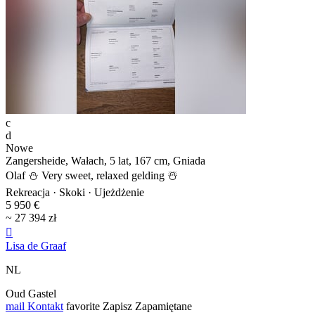
c
d
Nowe
Zangersheide, Wałach, 5 lat, 167 cm, Gniada
Olaf ⛄️ Very sweet, relaxed gelding ☃️
Rekreacja · Skoki · Ujeżdżenie
5 950 €
~ 27 394 zł

Lisa de Graaf
NL
Oud Gastel
mail
Kontakt
favorite
Zapisz
Zapamiętane