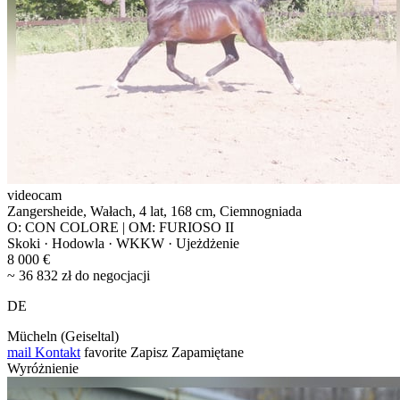
videocam
Zangersheide, Wałach, 4 lat, 168 cm, Ciemnogniada
O: CON COLORE | OM: FURIOSO II
Skoki · Hodowla · WKKW · Ujeżdżenie
8 000 €
~ 36 832 zł do negocjacji
DE
Mücheln (Geiseltal)
mail
Kontakt
favorite
Zapisz
Zapamiętane
Wyróżnienie