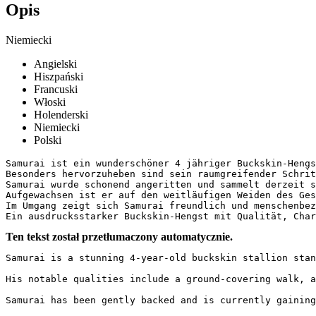
Opis
Niemiecki
Angielski
Hiszpański
Francuski
Włoski
Holenderski
Niemiecki
Polski
Samurai ist ein wunderschöner 4 jähriger Buckskin-Hengs
Besonders hervorzuheben sind sein raumgreifender Schrit
Samurai wurde schonend angeritten und sammelt derzeit s
Aufgewachsen ist er auf den weitläufigen Weiden des Ges
Im Umgang zeigt sich Samurai freundlich und menschenbez
Ein ausdrucksstarker Buckskin-Hengst mit Qualität, Char
Ten tekst został przetłumaczony automatycznie.
Samurai is a stunning 4-year-old buckskin stallion stan
His notable qualities include a ground-covering walk, a
Samurai has been gently backed and is currently gaining