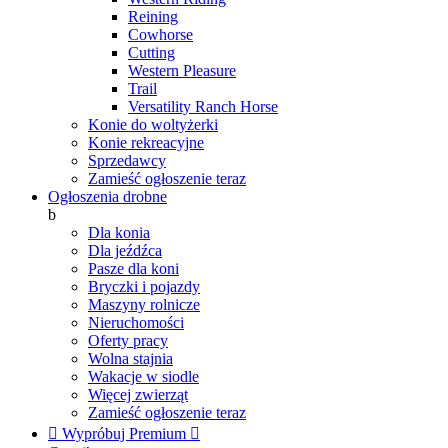
Reining
Cowhorse
Cutting
Western Pleasure
Trail
Versatility Ranch Horse
Konie do woltyżerki
Konie rekreacyjne
Sprzedawcy
Zamieść ogłoszenie teraz
Ogłoszenia drobne
b
Dla konia
Dla jeźdźca
Pasze dla koni
Bryczki i pojazdy
Maszyny rolnicze
Nieruchomości
Oferty pracy
Wolna stajnia
Wakacje w siodle
Więcej zwierząt
Zamieść ogłoszenie teraz

Wypróbuj Premium
