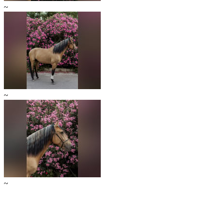
~
~
~