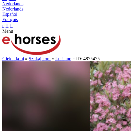
Nederlands
Nederlands
Español
Français
c


Menu
Giełda koni
»
Szukaj koni
»
Lusitano
» ID: 4875475