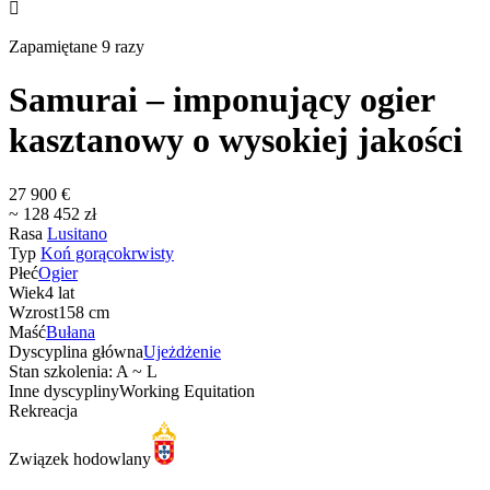

Zapamiętane 9 razy
Samurai – imponujący ogier
kasztanowy o wysokiej jakości
27 900 €
~ 128 452 zł
Rasa
Lusitano
Typ
Koń gorącokrwisty
Płeć
Ogier
Wiek
4 lat
Wzrost
158 cm
Maść
Bułana
Dyscyplina główna
Ujeżdżenie
Stan szkolenia: A ~ L
Inne dyscypliny
Working Equitation
Rekreacja
Związek hodowlany