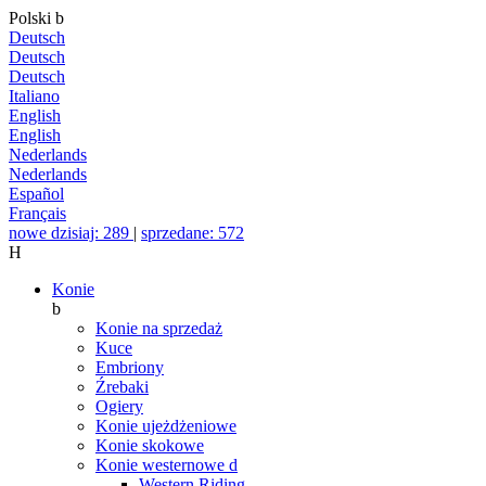
Polski
b
Deutsch
Deutsch
Deutsch
Italiano
English
English
Nederlands
Nederlands
Español
Français
nowe dzisiaj: 289
|
sprzedane: 572
H
Konie
b
Konie na sprzedaż
Kuce
Embriony
Źrebaki
Ogiery
Konie ujeżdżeniowe
Konie skokowe
Konie westernowe
d
Western Riding