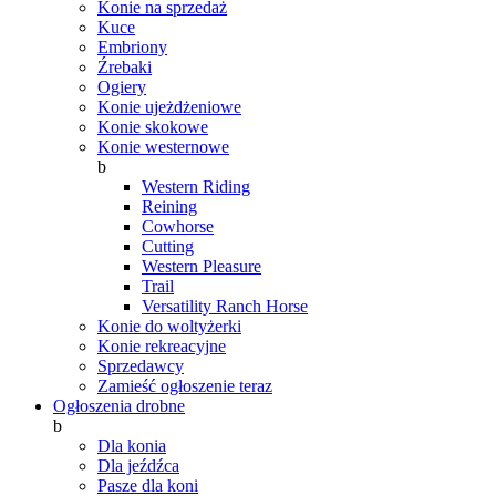
Konie na sprzedaż
Kuce
Embriony
Źrebaki
Ogiery
Konie ujeżdżeniowe
Konie skokowe
Konie westernowe
b
Western Riding
Reining
Cowhorse
Cutting
Western Pleasure
Trail
Versatility Ranch Horse
Konie do woltyżerki
Konie rekreacyjne
Sprzedawcy
Zamieść ogłoszenie teraz
Ogłoszenia drobne
b
Dla konia
Dla jeźdźca
Pasze dla koni