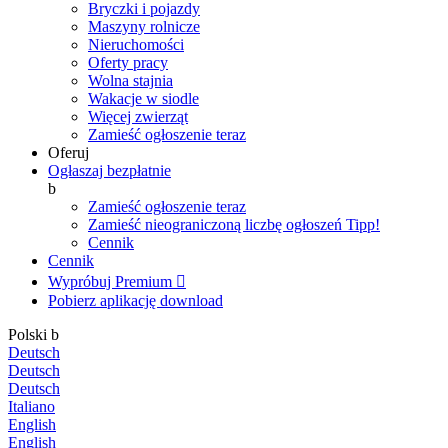
Bryczki i pojazdy
Maszyny rolnicze
Nieruchomości
Oferty pracy
Wolna stajnia
Wakacje w siodle
Więcej zwierząt
Zamieść ogłoszenie teraz
Oferuj
Ogłaszaj bezpłatnie
b
Zamieść ogłoszenie teraz
Zamieść nieograniczoną liczbę ogłoszeń
Tipp!
Cennik
Cennik
Wypróbuj Premium

Pobierz aplikację
download
Polski
b
Deutsch
Deutsch
Deutsch
Italiano
English
English