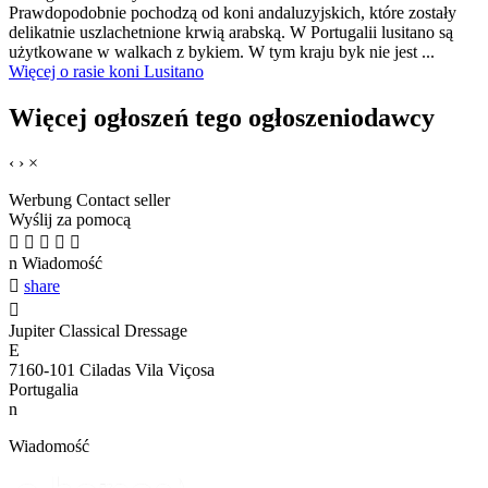
Prawdopodobnie pochodzą od koni andaluzyjskich, które zostały
delikatnie uszlachetnione krwią arabską. W Portugalii lusitano są
użytkowane w walkach z bykiem. W tym kraju byk nie jest ...
Więcej o rasie koni Lusitano
Więcej ogłoszeń tego ogłoszeniodawcy
‹
›
×
Werbung
Contact seller
Wyślij za pomocą





n
Wiadomość

share

Jupiter Classical Dressage
E
7160-101 Ciladas Vila Viçosa
Portugalia
n
Wiadomość