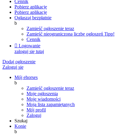
Cennik
Pobierz aplikację
Pobierz aplikację
Ogłaszaj bezpłatnie
b
Zamieść ogłoszenie teraz
Zamieść nieograniczoną liczbę ogłoszeń
Tipp!
Cennik

Logowanie
zaloguj się tutaj
Dodaj ogłoszenie
Zaloguj się
Mój ehorses
b
Zamieść ogłoszenie teraz
Moje ogłoszenia
Moje wiadomości
Moja lista zapamiętanych
Mój profil
Zaloguj
Szukaj
Konie
b