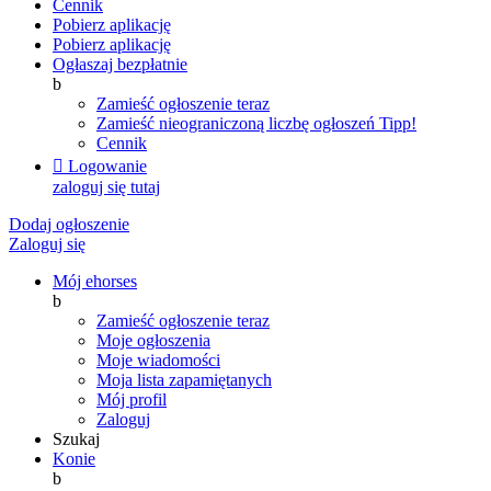
Cennik
Pobierz aplikację
Pobierz aplikację
Ogłaszaj bezpłatnie
b
Zamieść ogłoszenie teraz
Zamieść nieograniczoną liczbę ogłoszeń
Tipp!
Cennik

Logowanie
zaloguj się tutaj
Dodaj ogłoszenie
Zaloguj się
Mój ehorses
b
Zamieść ogłoszenie teraz
Moje ogłoszenia
Moje wiadomości
Moja lista zapamiętanych
Mój profil
Zaloguj
Szukaj
Konie
b