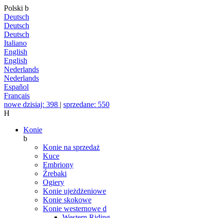
Polski
b
Deutsch
Deutsch
Deutsch
Italiano
English
English
Nederlands
Nederlands
Español
Français
nowe dzisiaj: 398
|
sprzedane: 550
H
Konie
b
Konie na sprzedaż
Kuce
Embriony
Źrebaki
Ogiery
Konie ujeżdżeniowe
Konie skokowe
Konie westernowe
d
Western Riding