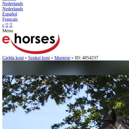
Nederlands
Nederlands
Español
Français
c


Menu
Giełda koni
»
Szukaj koni
»
Murgese
» ID: 4854237