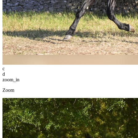
c
d
zoom_in
Zoom