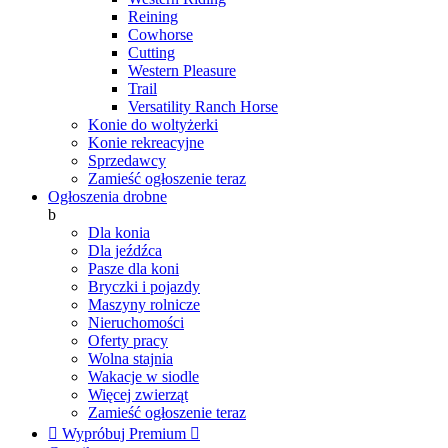
Reining
Cowhorse
Cutting
Western Pleasure
Trail
Versatility Ranch Horse
Konie do woltyżerki
Konie rekreacyjne
Sprzedawcy
Zamieść ogłoszenie teraz
Ogłoszenia drobne
b
Dla konia
Dla jeźdźca
Pasze dla koni
Bryczki i pojazdy
Maszyny rolnicze
Nieruchomości
Oferty pracy
Wolna stajnia
Wakacje w siodle
Więcej zwierząt
Zamieść ogłoszenie teraz

Wypróbuj Premium
