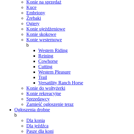
Konie na sprzedaż
Kuce
Embriony
Źrebaki
Ogiery
Konie ujeżdżeniowe
Konie skokowe
Konie westernowe
b
Western Riding
Reining
Cowhorse
Cutting
Western Pleasure
Trail
Versatility Ranch Horse
Konie do woltyżerki
Konie rekreacyjne
Sprzedawcy
Zamieść ogłoszenie teraz
Ogłoszenia drobne
b
Dla konia
Dla jeźdźca
Pasze dla koni