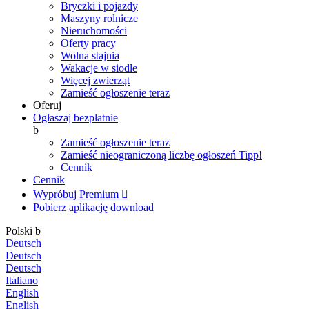
Bryczki i pojazdy
Maszyny rolnicze
Nieruchomości
Oferty pracy
Wolna stajnia
Wakacje w siodle
Więcej zwierząt
Zamieść ogłoszenie teraz
Oferuj
Ogłaszaj bezpłatnie
b
Zamieść ogłoszenie teraz
Zamieść nieograniczoną liczbę ogłoszeń
Tipp!
Cennik
Cennik
Wypróbuj Premium

Pobierz aplikację
download
Polski
b
Deutsch
Deutsch
Deutsch
Italiano
English
English