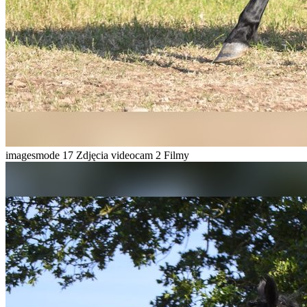
imagesmode
17 Zdjęcia
videocam
2 Filmy