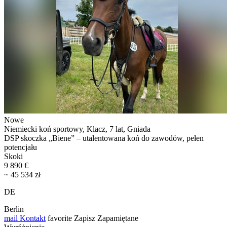
Nowe
Niemiecki koń sportowy, Klacz, 7 lat, Gniada
DSP skoczka „Biene” – utalentowana koń do zawodów, pełen
potencjału
Skoki
9 890 €
~ 45 534 zł
DE
Berlin
mail
Kontakt
favorite
Zapisz
Zapamiętane