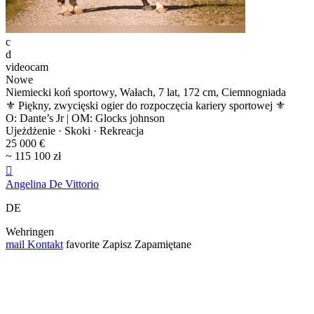
c
d
videocam
Nowe
Niemiecki koń sportowy, Wałach, 7 lat, 172 cm, Ciemnogniada
⚜️ Piękny, zwycięski ogier do rozpoczęcia kariery sportowej ⚜️
O: Dante’s Jr | OM: Glocks johnson
Ujeżdżenie · Skoki · Rekreacja
25 000 €
~ 115 100 zł

Angelina De Vittorio
DE
Wehringen
mail
Kontakt
favorite
Zapisz
Zapamiętane