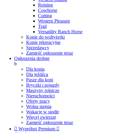
Reining
Cowhorse
Cutting
Western Pleasure
Trail
Versatility Ranch Horse
Konie do woltyżerki
Konie rekreacyjne
Sprzedawcy
Zamieść ogłoszenie teraz
Ogłoszenia drobne
b
Dla konia
Dla jeźdźca
Pasze dla koni
Bryczki i pojazdy
Maszyny rolnicze
Nieruchomości
Oferty pracy
Wolna stajnia
Wakacje w siodle
Więcej zwierząt
Zamieść ogłoszenie teraz

Wypróbuj Premium
