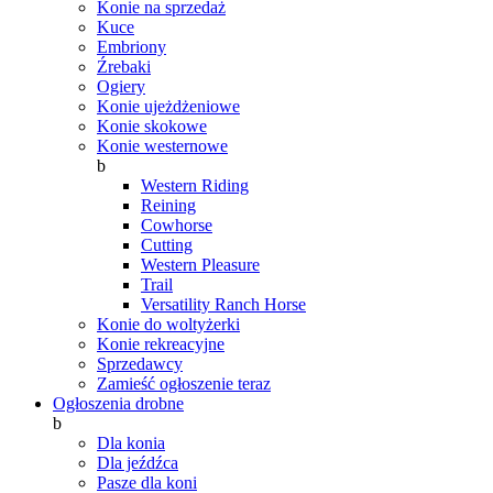
Konie na sprzedaż
Kuce
Embriony
Źrebaki
Ogiery
Konie ujeżdżeniowe
Konie skokowe
Konie westernowe
b
Western Riding
Reining
Cowhorse
Cutting
Western Pleasure
Trail
Versatility Ranch Horse
Konie do woltyżerki
Konie rekreacyjne
Sprzedawcy
Zamieść ogłoszenie teraz
Ogłoszenia drobne
b
Dla konia
Dla jeźdźca
Pasze dla koni