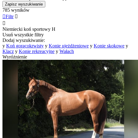
Zapisz wyszukiwanie
785 wyników

Filtr


Niemiecki koń sportowy
H
Usuń wszystkie filtry
Dodaj wyszukiwanie:
y
Koń gorącokrwisty
y
Konie ujeżdżeniowe
y
Konie skokowe
y
Klacz
y
Konie rekreacyjne
y
Wałach
Wyróżnienie