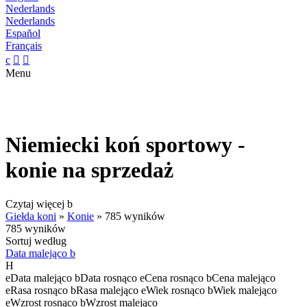
Nederlands
Nederlands
Español
Français
c


Menu
Niemiecki koń sportowy -
konie na sprzedaż
Czytaj więcej
b
Giełda koni
»
Konie
»
785 wyników
785 wyników
Sortuj według
Data malejąco
b
H
e
Data malejąco
b
Data rosnąco
e
Cena rosnąco
b
Cena malejąco
e
Rasa rosnąco
b
Rasa malejąco
e
Wiek rosnąco
b
Wiek malejąco
e
Wzrost rosnąco
b
Wzrost malejąco