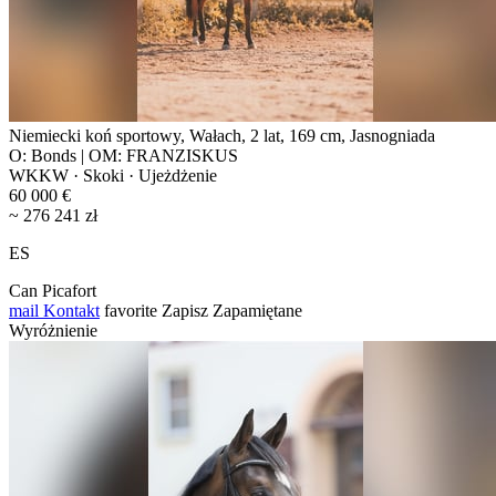
Niemiecki koń sportowy, Wałach, 2 lat, 169 cm, Jasnogniada
O: Bonds | OM: FRANZISKUS
WKKW · Skoki · Ujeżdżenie
60 000 €
~ 276 241 zł
ES
Can Picafort
mail
Kontakt
favorite
Zapisz
Zapamiętane
Wyróżnienie