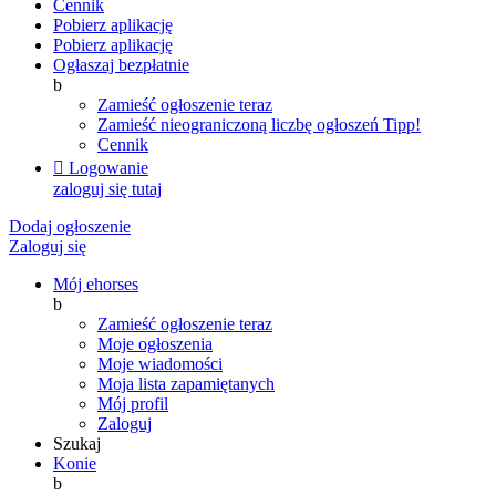
Cennik
Pobierz aplikację
Pobierz aplikację
Ogłaszaj bezpłatnie
b
Zamieść ogłoszenie teraz
Zamieść nieograniczoną liczbę ogłoszeń
Tipp!
Cennik

Logowanie
zaloguj się tutaj
Dodaj ogłoszenie
Zaloguj się
Mój ehorses
b
Zamieść ogłoszenie teraz
Moje ogłoszenia
Moje wiadomości
Moja lista zapamiętanych
Mój profil
Zaloguj
Szukaj
Konie
b