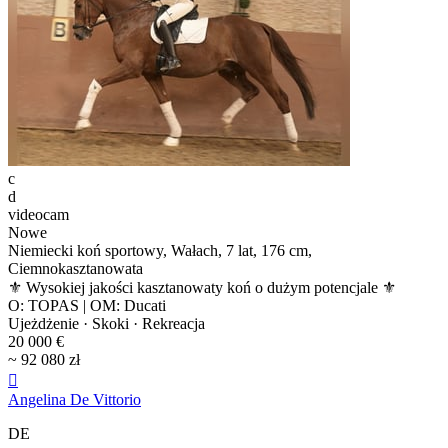
c
d
videocam
Nowe
Niemiecki koń sportowy, Wałach, 7 lat, 176 cm,
Ciemnokasztanowata
⚜️ Wysokiej jakości kasztanowaty koń o dużym potencjale ⚜️
O: TOPAS | OM: Ducati
Ujeżdżenie · Skoki · Rekreacja
20 000 €
~ 92 080 zł

Angelina De Vittorio
DE