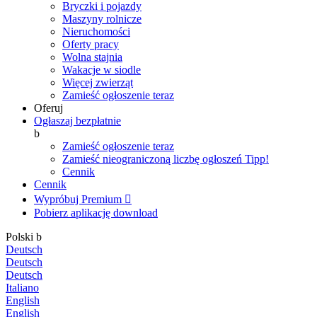
Bryczki i pojazdy
Maszyny rolnicze
Nieruchomości
Oferty pracy
Wolna stajnia
Wakacje w siodle
Więcej zwierząt
Zamieść ogłoszenie teraz
Oferuj
Ogłaszaj bezpłatnie
b
Zamieść ogłoszenie teraz
Zamieść nieograniczoną liczbę ogłoszeń
Tipp!
Cennik
Cennik
Wypróbuj Premium

Pobierz aplikację
download
Polski
b
Deutsch
Deutsch
Deutsch
Italiano
English
English