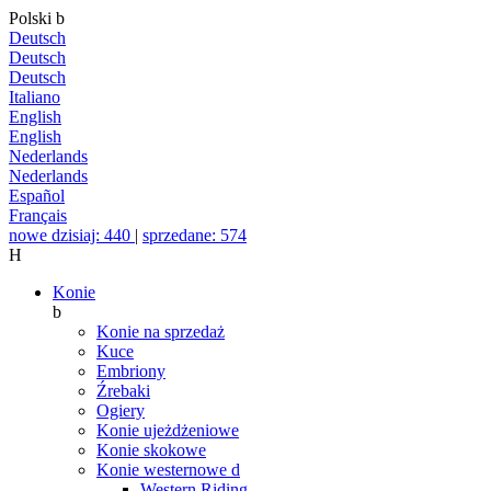
Polski
b
Deutsch
Deutsch
Deutsch
Italiano
English
English
Nederlands
Nederlands
Español
Français
nowe dzisiaj: 440
|
sprzedane: 574
H
Konie
b
Konie na sprzedaż
Kuce
Embriony
Źrebaki
Ogiery
Konie ujeżdżeniowe
Konie skokowe
Konie westernowe
d
Western Riding