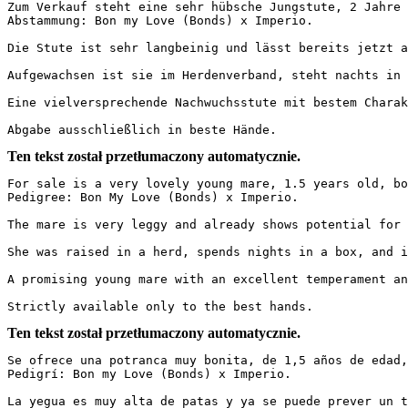
Zum Verkauf steht eine sehr hübsche Jungstute, 2 Jahre a
Abstammung: Bon my Love (Bonds) x Imperio.

Die Stute ist sehr langbeinig und lässt bereits jetzt a
Aufgewachsen ist sie im Herdenverband, steht nachts in 
Eine vielversprechende Nachwuchsstute mit bestem Charakt
Abgabe ausschließlich in beste Hände.
Ten tekst został przetłumaczony automatycznie.
For sale is a very lovely young mare, 1.5 years old, bor
Pedigree: Bon My Love (Bonds) x Imperio.

The mare is very leggy and already shows potential for 
She was raised in a herd, spends nights in a box, and i
A promising young mare with an excellent temperament and
Strictly available only to the best hands.
Ten tekst został przetłumaczony automatycznie.
Se ofrece una potranca muy bonita, de 1,5 años de edad, 
Pedigrí: Bon my Love (Bonds) x Imperio.  

La yegua es muy alta de patas y ya se puede prever un t