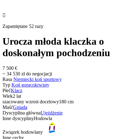

Zapamiętane 52 razy
Urocza młoda klaczka o
doskonałym pochodzeniu
7 500 €
~ 34 530 zł do negocjacji
Rasa
Niemiecki koń sportowy
Typ
Koń gorącokrwisty
Płeć
Klacz
Wiek
2 lat
szacowany wzrost docelowy
180 cm
Maść
Gniada
Dyscyplina główna
Ujeżdżenie
Inne dyscypliny
Hodowla
Związek hodowlany
Inne cechy