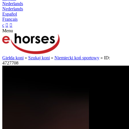
Nederlands
Nederlands
Español
Français
c


Menu
Giełda koni
»
Szukaj koni
»
Niemiecki koń sportowy
» ID:
4727708