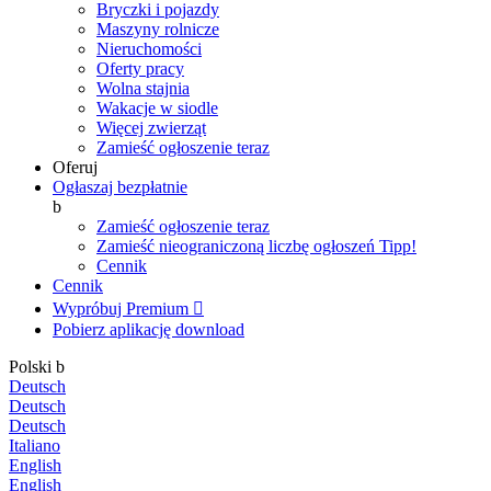
Bryczki i pojazdy
Maszyny rolnicze
Nieruchomości
Oferty pracy
Wolna stajnia
Wakacje w siodle
Więcej zwierząt
Zamieść ogłoszenie teraz
Oferuj
Ogłaszaj bezpłatnie
b
Zamieść ogłoszenie teraz
Zamieść nieograniczoną liczbę ogłoszeń
Tipp!
Cennik
Cennik
Wypróbuj Premium

Pobierz aplikację
download
Polski
b
Deutsch
Deutsch
Deutsch
Italiano
English
English