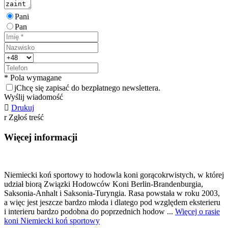
Pani
Pan
* Pola wymagane
j
Chcę się zapisać do bezpłatnego newslettera.
Wyślij wiadomość

Drukuj
r
Zgłoś treść
Więcej informacji
Niemiecki koń sportowy to hodowla koni gorącokrwistych, w której
udział biorą Związki Hodowców Koni Berlin-Brandenburgia,
Saksonia-Anhalt i Saksonia-Turyngia. Rasa powstała w roku 2003,
a więc jest jeszcze bardzo młoda i dlatego pod względem eksterieru
i interieru bardzo podobna do poprzednich hodow ...
Więcej o rasie
koni Niemiecki koń sportowy