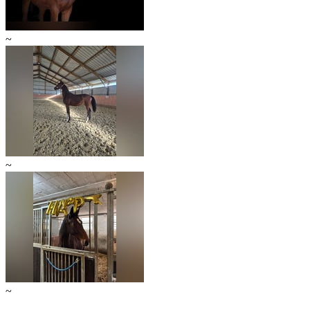
~
~
~