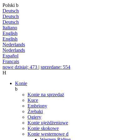
Polski
b
Deutsch
Deutsch
Deutsch
Italiano
English
English
Nederlands
Nederlands
Español
Français
nowe dzisiaj: 473
|
sprzedane: 554
H
Konie
b
Konie na sprzedaż
Kuce
Embriony
Źrebaki
Ogiery
Konie ujeżdżeniowe
Konie skokowe
Konie westernowe
d
Western Riding