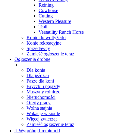
Reining
Cowhorse
Cutting
Western Pleasure
Trail
Versatility Ranch Horse
Konie do woltyżerki
Konie rekreacyjne
Sprzedawcy
Zamieść ogłoszenie teraz
Ogłoszenia drobne
b
Dla konia
Dla jeźdźca
Pasze dla koni
Bryczki i pojazdy
Maszyny rolnicze
Nieruchomości
Oferty pracy
Wolna stajnia
Wakacje w siodle
Więcej zwierząt
Zamieść ogłoszenie teraz

Wypróbuj Premium
