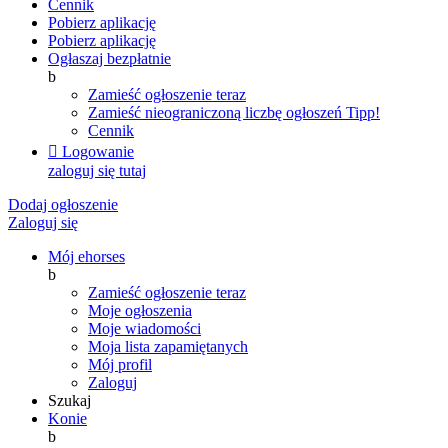
Cennik
Pobierz aplikację
Pobierz aplikację
Ogłaszaj bezpłatnie
b
Zamieść ogłoszenie teraz
Zamieść nieograniczoną liczbę ogłoszeń
Tipp!
Cennik

Logowanie
zaloguj się tutaj
Dodaj ogłoszenie
Zaloguj się
Mój ehorses
b
Zamieść ogłoszenie teraz
Moje ogłoszenia
Moje wiadomości
Moja lista zapamiętanych
Mój profil
Zaloguj
Szukaj
Konie
b