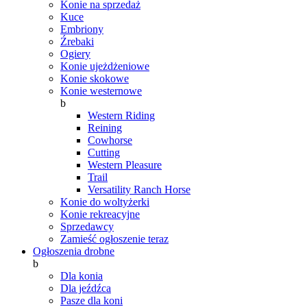
Konie na sprzedaż
Kuce
Embriony
Źrebaki
Ogiery
Konie ujeżdżeniowe
Konie skokowe
Konie westernowe
b
Western Riding
Reining
Cowhorse
Cutting
Western Pleasure
Trail
Versatility Ranch Horse
Konie do woltyżerki
Konie rekreacyjne
Sprzedawcy
Zamieść ogłoszenie teraz
Ogłoszenia drobne
b
Dla konia
Dla jeźdźca
Pasze dla koni