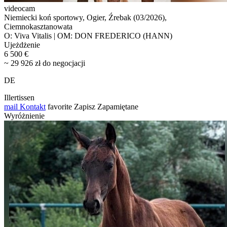
videocam
Niemiecki koń sportowy, Ogier, Źrebak (03/2026),
Ciemnokasztanowata
O: Viva Vitalis | OM: DON FREDERICO (HANN)
Ujeżdżenie
6 500 €
~ 29 926 zł do negocjacji
DE
Illertissen
mail
Kontakt
favorite
Zapisz
Zapamiętane
Wyróżnienie