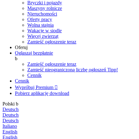
Bryczki i pojazdy
Maszyny rolnicze
Nieruchomości
Oferty pracy
Wolna stajnia
Wakacje w siodle
Więcej zwierząt
Zamieść ogłoszenie teraz
Oferuj
Ogłaszaj bezpłatnie
b
Zamieść ogłoszenie teraz
Zamieść nieograniczoną liczbę ogłoszeń
Tipp!
Cennik
Cennik
Wypróbuj Premium

Pobierz aplikację
download
Polski
b
Deutsch
Deutsch
Deutsch
Italiano
English
English