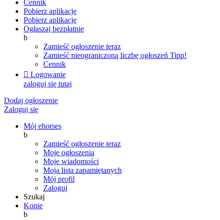
Cennik
Pobierz aplikację
Pobierz aplikację
Ogłaszaj bezpłatnie
b
Zamieść ogłoszenie teraz
Zamieść nieograniczoną liczbę ogłoszeń
Tipp!
Cennik

Logowanie
zaloguj się tutaj
Dodaj ogłoszenie
Zaloguj się
Mój ehorses
b
Zamieść ogłoszenie teraz
Moje ogłoszenia
Moje wiadomości
Moja lista zapamiętanych
Mój profil
Zaloguj
Szukaj
Konie
b