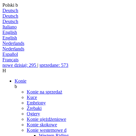
Polski
b
Deutsch
Deutsch
Deutsch
Italiano
English
English
Nederlands
Nederlands
Español
Français
nowe dzisiaj: 295
|
sprzedane: 573
H
Konie
b
Konie na sprzedaż
Kuce
Embriony
Źrebaki
Ogiery
Konie ujeżdżeniowe
Konie skokowe
Konie westernowe
d
Western Riding