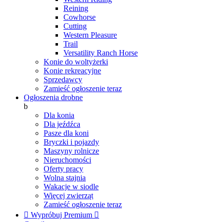
Reining
Cowhorse
Cutting
Western Pleasure
Trail
Versatility Ranch Horse
Konie do woltyżerki
Konie rekreacyjne
Sprzedawcy
Zamieść ogłoszenie teraz
Ogłoszenia drobne
b
Dla konia
Dla jeźdźca
Pasze dla koni
Bryczki i pojazdy
Maszyny rolnicze
Nieruchomości
Oferty pracy
Wolna stajnia
Wakacje w siodle
Więcej zwierząt
Zamieść ogłoszenie teraz

Wypróbuj Premium
