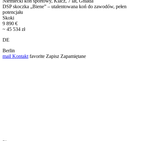
Niemiecki koń sportowy, Klacz, 7 lat, Gniada
DSP skoczka „Biene” – utalentowana koń do zawodów, pełen
potencjału
Skoki
9 890 €
~ 45 534 zł
DE
Berlin
mail
Kontakt
favorite
Zapisz
Zapamiętane