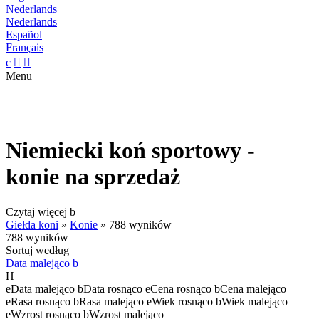
Nederlands
Nederlands
Español
Français
c


Menu
Niemiecki koń sportowy -
konie na sprzedaż
Czytaj więcej
b
Giełda koni
»
Konie
»
788 wyników
788 wyników
Sortuj według
Data malejąco
b
H
e
Data malejąco
b
Data rosnąco
e
Cena rosnąco
b
Cena malejąco
e
Rasa rosnąco
b
Rasa malejąco
e
Wiek rosnąco
b
Wiek malejąco
e
Wzrost rosnąco
b
Wzrost malejąco