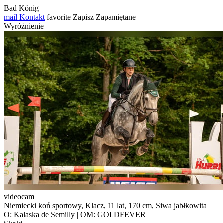
Bad König
mail
Kontakt
favorite
Zapisz
Zapamiętane
Wyróżnienie
videocam
Niemiecki koń sportowy, Klacz, 11 lat, 170 cm, Siwa jabłkowita
O: Kalaska de Semilly | OM: GOLDFEVER