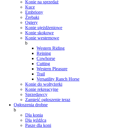
Konie na sprzedaż
Kuce
Embriony
Źrebaki
Ogiery
Konie ujeżdżeniowe
Konie skokowe
Konie westernowe
b
Western Riding
Reining
Cowhorse
Cutting
Western Pleasure
Trail
Versatility Ranch Horse
Konie do woltyżerki
Konie rekreacyjne
Sprzedawcy
Zamieść ogłoszenie teraz
Ogłoszenia drobne
b
Dla konia
Dla jeźdźca
Pasze dla koni