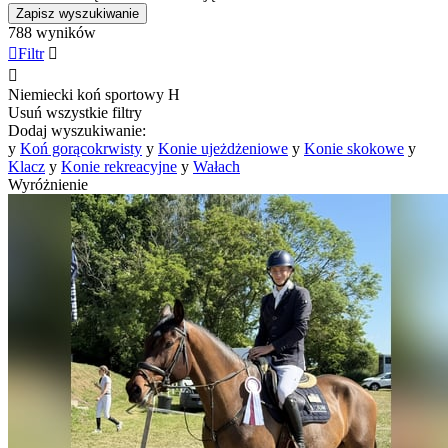
Zapisz wyszukiwanie
788 wyników

Filtr


Niemiecki koń sportowy
H
Usuń wszystkie filtry
Dodaj wyszukiwanie:
y
Koń gorącokrwisty
y
Konie ujeżdżeniowe
y
Konie skokowe
y
Klacz
y
Konie rekreacyjne
y
Wałach
Wyróżnienie