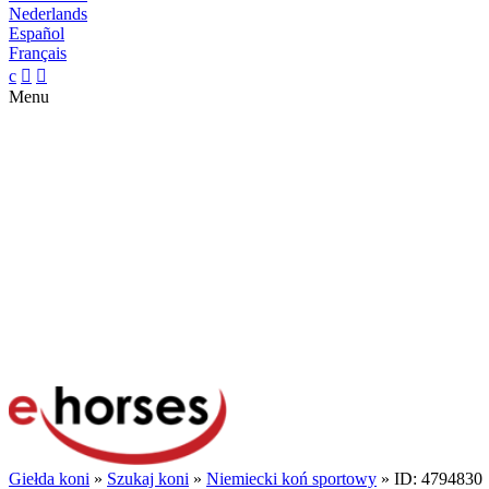
Nederlands
Español
Français
c


Menu
Giełda koni
»
Szukaj koni
»
Niemiecki koń sportowy
» ID: 4794830