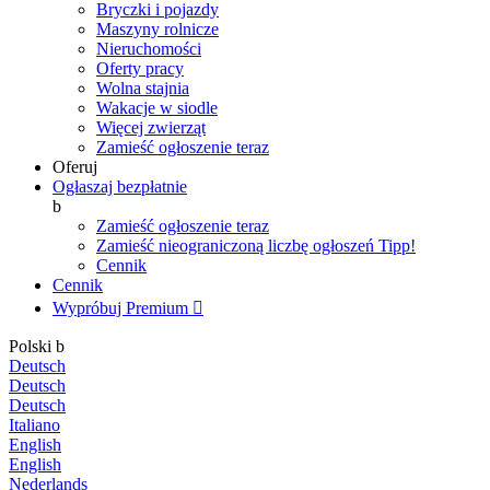
Bryczki i pojazdy
Maszyny rolnicze
Nieruchomości
Oferty pracy
Wolna stajnia
Wakacje w siodle
Więcej zwierząt
Zamieść ogłoszenie teraz
Oferuj
Ogłaszaj bezpłatnie
b
Zamieść ogłoszenie teraz
Zamieść nieograniczoną liczbę ogłoszeń
Tipp!
Cennik
Cennik
Wypróbuj Premium

Polski
b
Deutsch
Deutsch
Deutsch
Italiano
English
English
Nederlands