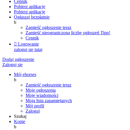
Cennik
Pobierz aplikację
Pobierz aplikację
Ogłaszaj bezpłatnie
b
Zamieść ogłoszenie teraz
Zamieść nieograniczoną liczbę ogłoszeń
Tipp!
Cennik

Logowanie
zaloguj się tutaj
Dodaj ogłoszenie
Zaloguj się
Mój ehorses
b
Zamieść ogłoszenie teraz
Moje ogłoszenia
Moje wiadomości
Moja lista zapamiętanych
Mój profil
Zaloguj
Szukaj
Konie
b