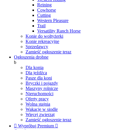
Reining
Cowhorse
Cutting
Western Pleasure
Trail
Versatility Ranch Horse
Konie do woltyżerki
Konie rekreacyjne
Sprzedawcy
Zamieść ogłoszenie teraz
Ogłoszenia drobne
b
Dla konia
Dla jeźdźca
Pasze dla koni
Bryczki i pojazdy
Maszyny rolnicze
Nieruchomości
Oferty pracy
Wolna stajnia
Wakacje w siodle
Więcej zwierząt
Zamieść ogłoszenie teraz

Wypróbuj Premium
