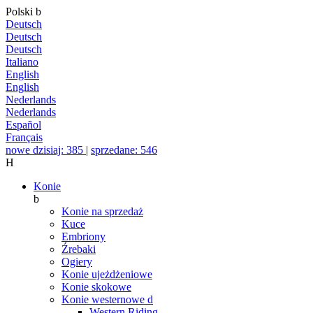
Polski
b
Deutsch
Deutsch
Deutsch
Italiano
English
English
Nederlands
Nederlands
Español
Français
nowe dzisiaj: 385
|
sprzedane: 546
H
Konie
b
Konie na sprzedaż
Kuce
Embriony
Źrebaki
Ogiery
Konie ujeżdżeniowe
Konie skokowe
Konie westernowe
d
Western Riding