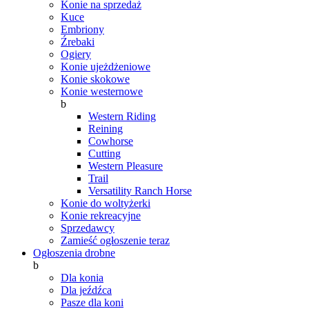
Konie na sprzedaż
Kuce
Embriony
Źrebaki
Ogiery
Konie ujeżdżeniowe
Konie skokowe
Konie westernowe
b
Western Riding
Reining
Cowhorse
Cutting
Western Pleasure
Trail
Versatility Ranch Horse
Konie do woltyżerki
Konie rekreacyjne
Sprzedawcy
Zamieść ogłoszenie teraz
Ogłoszenia drobne
b
Dla konia
Dla jeźdźca
Pasze dla koni