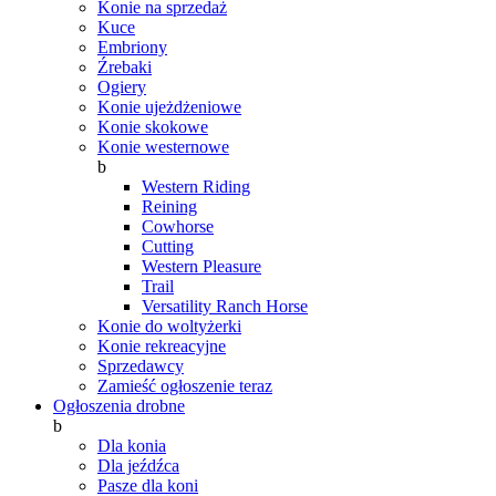
Konie na sprzedaż
Kuce
Embriony
Źrebaki
Ogiery
Konie ujeżdżeniowe
Konie skokowe
Konie westernowe
b
Western Riding
Reining
Cowhorse
Cutting
Western Pleasure
Trail
Versatility Ranch Horse
Konie do woltyżerki
Konie rekreacyjne
Sprzedawcy
Zamieść ogłoszenie teraz
Ogłoszenia drobne
b
Dla konia
Dla jeźdźca
Pasze dla koni