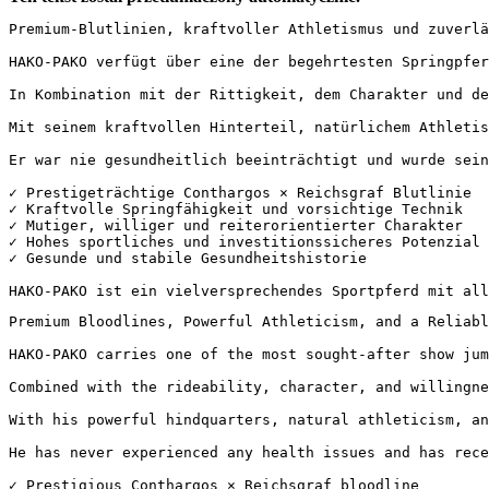
Premium-Blutlinien, kraftvoller Athletismus und zuverläss
HAKO-PAKO verfügt über eine der begehrtesten Springpfer
In Kombination mit der Rittigkeit, dem Charakter und de
Mit seinem kraftvollen Hinterteil, natürlichem Athletism
Er war nie gesundheitlich beeinträchtigt und wurde sein 
✓ Prestigeträchtige Conthargos × Reichsgraf Blutlinie  

✓ Kraftvolle Springfähigkeit und vorsichtige Technik  

✓ Mutiger, williger und reiterorientierter Charakter  

✓ Hohes sportliches und investitionssicheres Potenzial  
✓ Gesunde und stabile Gesundheitshistorie

HAKO-PAKO ist ein vielversprechendes Sportpferd mit all
Premium Bloodlines, Powerful Athleticism, and a Reliable 
HAKO-PAKO carries one of the most sought-after show jum
Combined with the rideability, character, and willingne
With his powerful hindquarters, natural athleticism, an
He has never experienced any health issues and has recei
✓ Prestigious Conthargos × Reichsgraf bloodline
