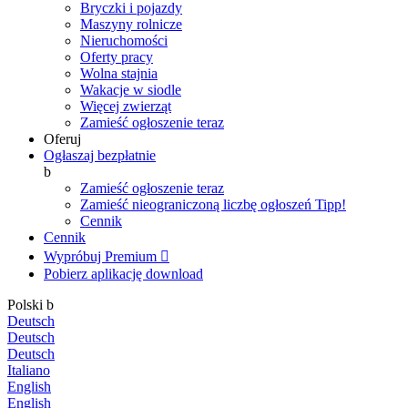
Bryczki i pojazdy
Maszyny rolnicze
Nieruchomości
Oferty pracy
Wolna stajnia
Wakacje w siodle
Więcej zwierząt
Zamieść ogłoszenie teraz
Oferuj
Ogłaszaj bezpłatnie
b
Zamieść ogłoszenie teraz
Zamieść nieograniczoną liczbę ogłoszeń
Tipp!
Cennik
Cennik
Wypróbuj Premium

Pobierz aplikację
download
Polski
b
Deutsch
Deutsch
Deutsch
Italiano
English
English