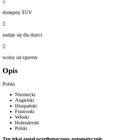

dostępny TÜV

nadaje się dla dzieci

wolny od egzemy
Opis
Polski
Niemiecki
Angielski
Hiszpański
Francuski
Włoski
Holenderski
Polski
Ten tekst został przetłumaczony automatycznie.