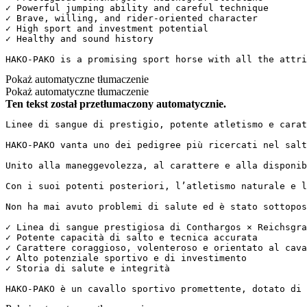
✓ Powerful jumping ability and careful technique

✓ Brave, willing, and rider-oriented character

✓ High sport and investment potential

✓ Healthy and sound history

HAKO-PAKO is a promising sport horse with all the attri
Pokaż automatyczne tłumaczenie
Pokaż automatyczne tłumaczenie
Ten tekst został przetłumaczony automatycznie.
Linee di sangue di prestigio, potente atletismo e caratte
HAKO-PAKO vanta uno dei pedigree più ricercati nel salt
Unito alla maneggevolezza, al carattere e alla disponib
Con i suoi potenti posteriori, l’atletismo naturale e l
Non ha mai avuto problemi di salute ed è stato sottopost
✓ Linea di sangue prestigiosa di Conthargos × Reichsgraf
✓ Potente capacità di salto e tecnica accurata  

✓ Carattere coraggioso, volenteroso e orientato al caval
✓ Alto potenziale sportivo e di investimento  

✓ Storia di salute e integrità

HAKO-PAKO è un cavallo sportivo promettente, dotato di 