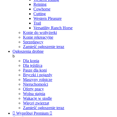
Reining
Cowhorse
Cutting
Western Pleasure
Trail
Versatility Ranch Horse
Konie do woltyżerki
Konie rekreacyjne
Sprzedawcy
Zamieść ogłoszenie teraz
Ogłoszenia drobne
b
Dla konia
Dla jeźdźca
Pasze dla koni
Bryczki i pojazdy
Maszyny rolnicze
Nieruchomości
Oferty pracy
Wolna stajnia
Wakacje w siodle
Więcej zwierząt
Zamieść ogłoszenie teraz

Wypróbuj Premium
