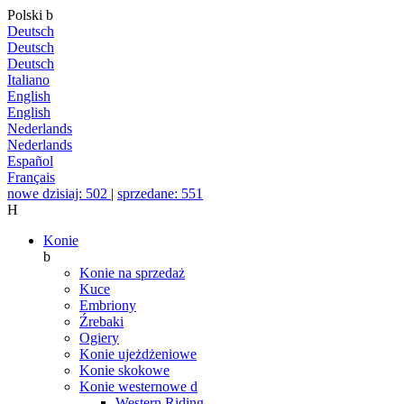
Polski
b
Deutsch
Deutsch
Deutsch
Italiano
English
English
Nederlands
Nederlands
Español
Français
nowe dzisiaj: 502
|
sprzedane: 551
H
Konie
b
Konie na sprzedaż
Kuce
Embriony
Źrebaki
Ogiery
Konie ujeżdżeniowe
Konie skokowe
Konie westernowe
d
Western Riding