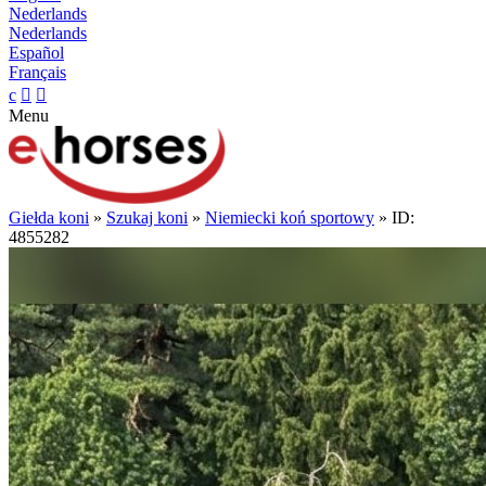
Nederlands
Nederlands
Español
Français
c


Menu
Giełda koni
»
Szukaj koni
»
Niemiecki koń sportowy
» ID:
4855282