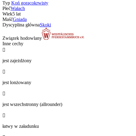
Typ
Koń gorącokrwisty
Płeć
Wałach
Wiek
5 lat
Maść
Gniada
Dyscyplina główna
Skoki
Związek hodowlany
Inne cechy

jest zajeżdżony

jest lonżowany

jest wszechstronny (allrounder)

łatwy w załadunku