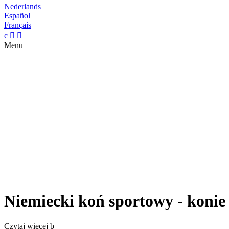
Nederlands
Español
Français
c


Menu
Niemiecki koń sportowy - konie
Czytaj więcej
b