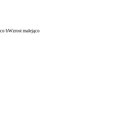
ąco
b
Wzrost malejąco