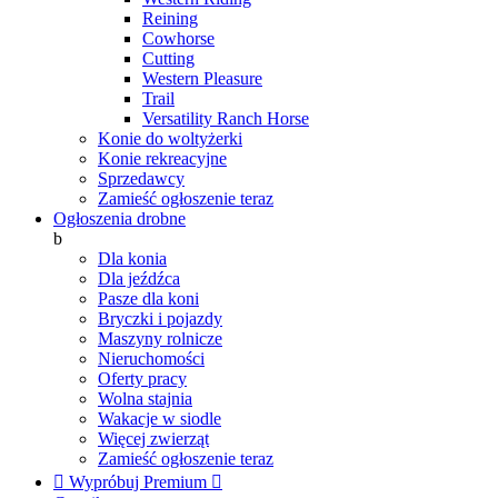
Reining
Cowhorse
Cutting
Western Pleasure
Trail
Versatility Ranch Horse
Konie do woltyżerki
Konie rekreacyjne
Sprzedawcy
Zamieść ogłoszenie teraz
Ogłoszenia drobne
b
Dla konia
Dla jeźdźca
Pasze dla koni
Bryczki i pojazdy
Maszyny rolnicze
Nieruchomości
Oferty pracy
Wolna stajnia
Wakacje w siodle
Więcej zwierząt
Zamieść ogłoszenie teraz

Wypróbuj Premium
