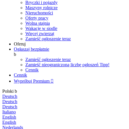
Bryczki i pojazdy
Maszyny rolnicze
Nieruchomości
Oferty pracy
Wolna stajnia
Wakacje w siodle
Więcej zwierząt
Zamieść ogłoszenie teraz
Oferuj
Ogłaszaj bezpłatnie
b
Zamieść ogłoszenie teraz
Zamieść nieograniczoną liczbę ogłoszeń
Tipp!
Cennik
Cennik
Wypróbuj Premium

Polski
b
Deutsch
Deutsch
Deutsch
Italiano
English
English
Nederlands