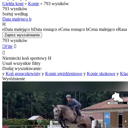
Giełda koni
»
Konie
»
793 wyników
793 wyników
Sortuj według
Data malejąco
b
H
e
Data malejąco
b
Data rosnąco
e
Cena rosnąco
b
Cena malejąco
e
Rasa 
Zapisz wyszukiwanie
793 wyników

Filtr


Niemiecki koń sportowy
H
Usuń wszystkie filtry
Dodaj wyszukiwanie:
y
Koń gorącokrwisty
y
Konie ujeżdżeniowe
y
Konie skokowe
y
Kla
Wyróżnienie