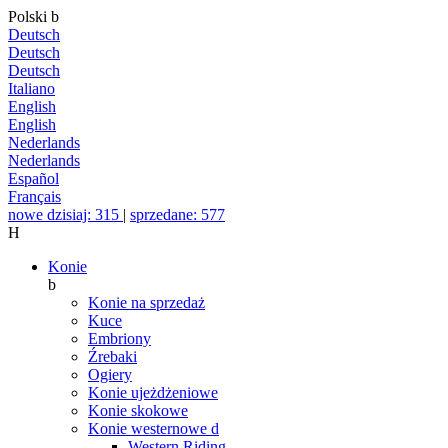
Polski
b
Deutsch
Deutsch
Deutsch
Italiano
English
English
Nederlands
Nederlands
Español
Français
nowe dzisiaj: 315
|
sprzedane: 577
H
Konie
b
Konie na sprzedaż
Kuce
Embriony
Źrebaki
Ogiery
Konie ujeżdżeniowe
Konie skokowe
Konie westernowe
d
Western Riding