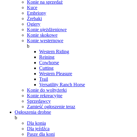
Konie na sprzedaż
Kuce
Embriony
Źrebaki
Ogiery
Konie ujeżdżeniowe
Konie skokowe
Konie westernowe
b
Western Riding
Reining
Cowhorse
Cutting
Western Pleasure
Trail
Versatility Ranch Horse
Konie do woltyżerki
Konie rekreacyjne
Sprzedawcy
Zamieść ogłoszenie teraz
Ogłoszenia drobne
b
Dla konia
Dla jeźdźca
Pasze dla koni