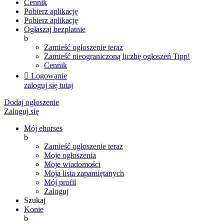
Cennik
Pobierz aplikację
Pobierz aplikację
Ogłaszaj bezpłatnie
b
Zamieść ogłoszenie teraz
Zamieść nieograniczoną liczbę ogłoszeń
Tipp!
Cennik

Logowanie
zaloguj się tutaj
Dodaj ogłoszenie
Zaloguj się
Mój ehorses
b
Zamieść ogłoszenie teraz
Moje ogłoszenia
Moje wiadomości
Moja lista zapamiętanych
Mój profil
Zaloguj
Szukaj
Konie
b