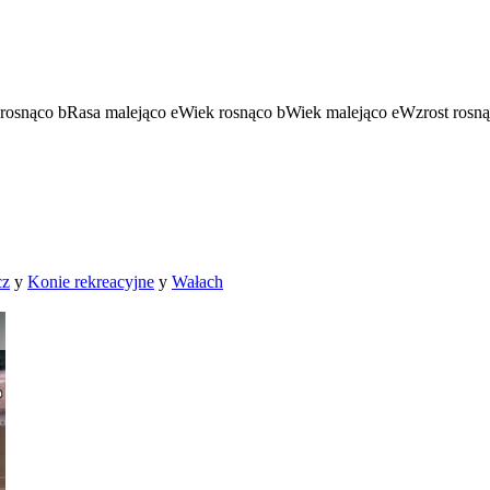
rosnąco
b
Rasa malejąco
e
Wiek rosnąco
b
Wiek malejąco
e
Wzrost rosn
cz
y
Konie rekreacyjne
y
Wałach