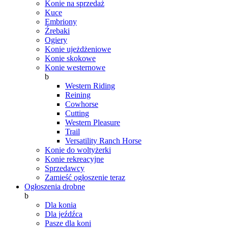
Konie na sprzedaż
Kuce
Embriony
Źrebaki
Ogiery
Konie ujeżdżeniowe
Konie skokowe
Konie westernowe
b
Western Riding
Reining
Cowhorse
Cutting
Western Pleasure
Trail
Versatility Ranch Horse
Konie do woltyżerki
Konie rekreacyjne
Sprzedawcy
Zamieść ogłoszenie teraz
Ogłoszenia drobne
b
Dla konia
Dla jeźdźca
Pasze dla koni