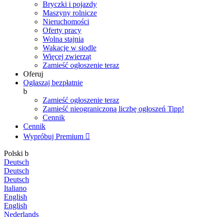
Bryczki i pojazdy
Maszyny rolnicze
Nieruchomości
Oferty pracy
Wolna stajnia
Wakacje w siodle
Więcej zwierząt
Zamieść ogłoszenie teraz
Oferuj
Ogłaszaj bezpłatnie
b
Zamieść ogłoszenie teraz
Zamieść nieograniczoną liczbę ogłoszeń
Tipp!
Cennik
Cennik
Wypróbuj Premium

Polski
b
Deutsch
Deutsch
Deutsch
Italiano
English
English
Nederlands