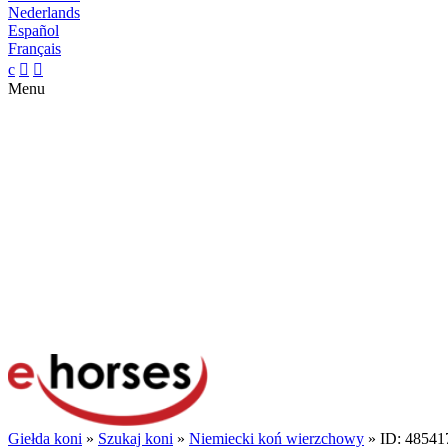
Nederlands
Español
Français
c


Menu
Giełda koni
»
Szukaj koni
»
Niemiecki koń wierzchowy
» ID: 48541