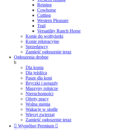
Reining
Cowhorse
Cutting
Western Pleasure
Trail
Versatility Ranch Horse
Konie do woltyżerki
Konie rekreacyjne
Sprzedawcy
Zamieść ogłoszenie teraz
Ogłoszenia drobne
b
Dla konia
Dla jeźdźca
Pasze dla koni
Bryczki i pojazdy
Maszyny rolnicze
Nieruchomości
Oferty pracy
Wolna stajnia
Wakacje w siodle
Więcej zwierząt
Zamieść ogłoszenie teraz

Wypróbuj Premium
