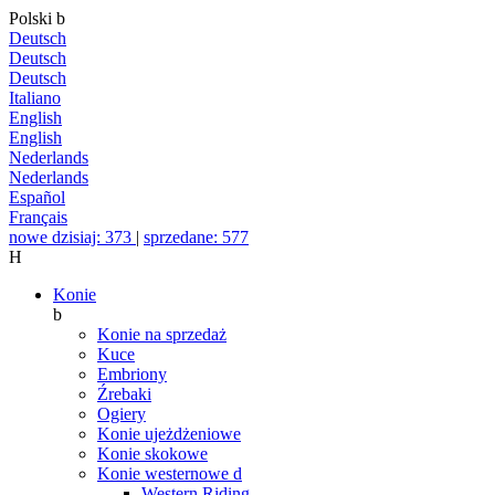
Polski
b
Deutsch
Deutsch
Deutsch
Italiano
English
English
Nederlands
Nederlands
Español
Français
nowe dzisiaj: 373
|
sprzedane: 577
H
Konie
b
Konie na sprzedaż
Kuce
Embriony
Źrebaki
Ogiery
Konie ujeżdżeniowe
Konie skokowe
Konie westernowe
d
Western Riding