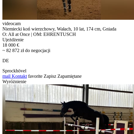
videocam
Niemiecki koń wierzchowy, Wałach, 10 lat, 174 cm, Gniada
O: All at Once | OM: EHRENTUSCH
Ujeżdżenie
18 000 €
~ 82 872 zł do negocjacji
DE
Sprockhövel
mail
Kontakt
favorite
Zapisz
Zapamiętane
Wyróżnienie