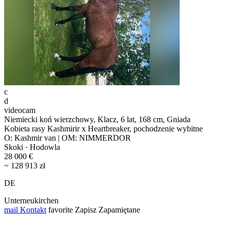
c
d
videocam
Niemiecki koń wierzchowy, Klacz, 6 lat, 168 cm, Gniada
Kobieta rasy Kashmirir x Heartbreaker, pochodzenie wybitne
O: Kashmir van | OM: NIMMERDOR
Skoki · Hodowla
28 000 €
~ 128 913 zł
DE
Unterneukirchen
mail
Kontakt
favorite
Zapisz
Zapamiętane