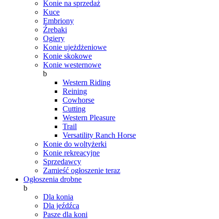
Konie na sprzedaż
Kuce
Embriony
Źrebaki
Ogiery
Konie ujeżdżeniowe
Konie skokowe
Konie westernowe
b
Western Riding
Reining
Cowhorse
Cutting
Western Pleasure
Trail
Versatility Ranch Horse
Konie do woltyżerki
Konie rekreacyjne
Sprzedawcy
Zamieść ogłoszenie teraz
Ogłoszenia drobne
b
Dla konia
Dla jeźdźca
Pasze dla koni