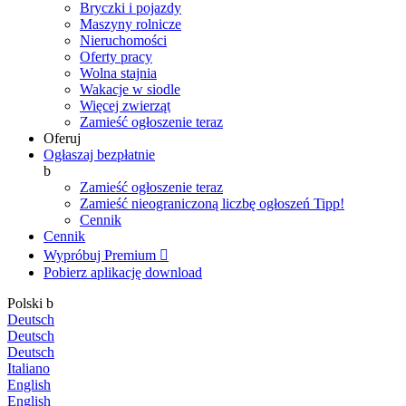
Bryczki i pojazdy
Maszyny rolnicze
Nieruchomości
Oferty pracy
Wolna stajnia
Wakacje w siodle
Więcej zwierząt
Zamieść ogłoszenie teraz
Oferuj
Ogłaszaj bezpłatnie
b
Zamieść ogłoszenie teraz
Zamieść nieograniczoną liczbę ogłoszeń
Tipp!
Cennik
Cennik
Wypróbuj Premium

Pobierz aplikację
download
Polski
b
Deutsch
Deutsch
Deutsch
Italiano
English
English