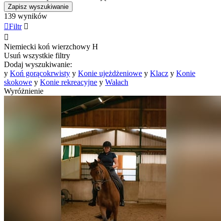
Zapisz wyszukiwanie
139 wyników

Filtr


Niemiecki koń wierzchowy
H
Usuń wszystkie filtry
Dodaj wyszukiwanie:
y
Koń gorącokrwisty
y
Konie ujeżdżeniowe
y
Klacz
y
Konie
skokowe
y
Konie rekreacyjne
y
Wałach
Wyróżnienie