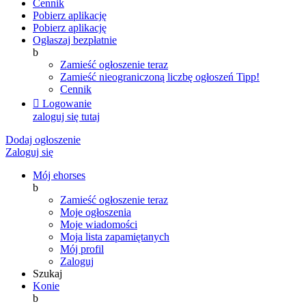
Cennik
Pobierz aplikację
Pobierz aplikację
Ogłaszaj bezpłatnie
b
Zamieść ogłoszenie teraz
Zamieść nieograniczoną liczbę ogłoszeń
Tipp!
Cennik

Logowanie
zaloguj się tutaj
Dodaj ogłoszenie
Zaloguj się
Mój ehorses
b
Zamieść ogłoszenie teraz
Moje ogłoszenia
Moje wiadomości
Moja lista zapamiętanych
Mój profil
Zaloguj
Szukaj
Konie
b