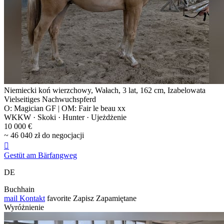
Niemiecki koń wierzchowy, Wałach, 3 lat, 162 cm, Izabelowata
Vielseitiges Nachwuchspferd
O: Magician GF | OM: Fair le beau xx
WKKW · Skoki · Hunter · Ujeżdżenie
10 000 €
~ 46 040 zł do negocjacji

Gestüt am Bärfangweg
DE
Buchhain
mail
Kontakt
favorite
Zapisz
Zapamiętane
Wyróżnienie