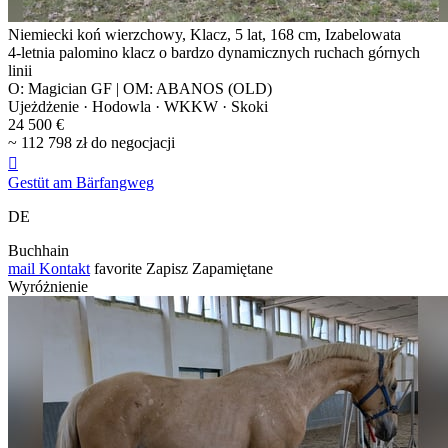
Niemiecki koń wierzchowy, Klacz, 5 lat, 168 cm, Izabelowata
4-letnia palomino klacz o bardzo dynamicznych ruchach górnych
linii
O: Magician GF | OM: ABANOS (OLD)
Ujeżdżenie · Hodowla · WKKW · Skoki
24 500 €
~ 112 798 zł do negocjacji

Gestüt am Bärfangweg
DE
Buchhain
mail
Kontakt
favorite
Zapisz
Zapamiętane
Wyróżnienie