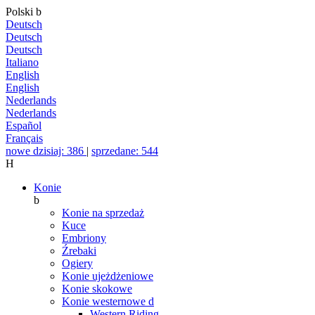
Polski
b
Deutsch
Deutsch
Deutsch
Italiano
English
English
Nederlands
Nederlands
Español
Français
nowe dzisiaj: 386
|
sprzedane: 544
H
Konie
b
Konie na sprzedaż
Kuce
Embriony
Źrebaki
Ogiery
Konie ujeżdżeniowe
Konie skokowe
Konie westernowe
d
Western Riding