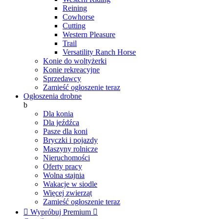
Reining
Cowhorse
Cutting
Western Pleasure
Trail
Versatility Ranch Horse
Konie do woltyżerki
Konie rekreacyjne
Sprzedawcy
Zamieść ogłoszenie teraz
Ogłoszenia drobne
b
Dla konia
Dla jeźdźca
Pasze dla koni
Bryczki i pojazdy
Maszyny rolnicze
Nieruchomości
Oferty pracy
Wolna stajnia
Wakacje w siodle
Więcej zwierząt
Zamieść ogłoszenie teraz

Wypróbuj Premium
