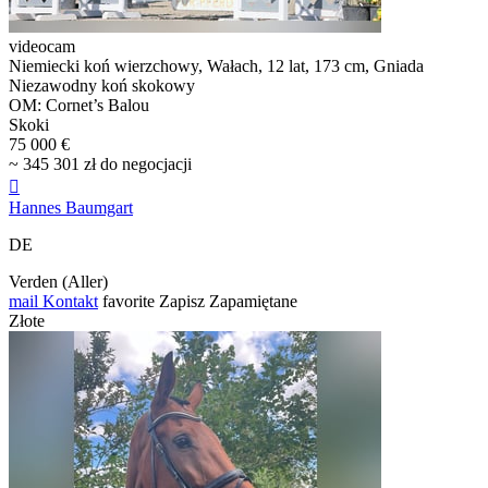
videocam
Niemiecki koń wierzchowy, Wałach, 12 lat, 173 cm, Gniada
Niezawodny koń skokowy
OM: Cornet’s Balou
Skoki
75 000 €
~ 345 301 zł do negocjacji

Hannes Baumgart
DE
Verden (Aller)
mail
Kontakt
favorite
Zapisz
Zapamiętane
Złote