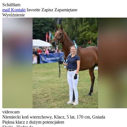
Schäftlarn
mail
Kontakt
favorite
Zapisz
Zapamiętane
Wyróżnienie
videocam
Niemiecki koń wierzchowy, Klacz, 5 lat, 170 cm, Gniada
Piękna klacz z dużym potencjałem