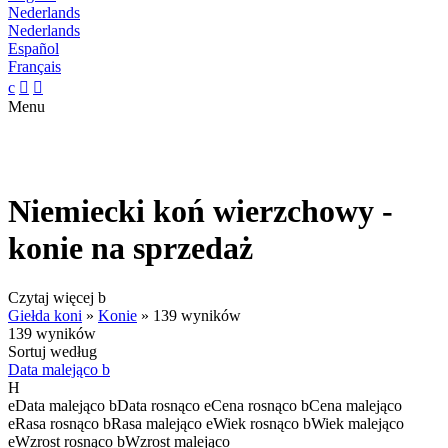
Nederlands
Nederlands
Español
Français
c


Menu
Niemiecki koń wierzchowy -
konie na sprzedaż
Czytaj więcej
b
Giełda koni
»
Konie
»
139 wyników
139 wyników
Sortuj według
Data malejąco
b
H
e
Data malejąco
b
Data rosnąco
e
Cena rosnąco
b
Cena malejąco
e
Rasa rosnąco
b
Rasa malejąco
e
Wiek rosnąco
b
Wiek malejąco
e
Wzrost rosnąco
b
Wzrost malejąco