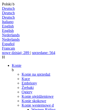
Polski
b
Deutsch
Deutsch
Deutsch
Italiano
English
English
Nederlands
Nederlands
Español
Français
nowe dzisiaj: 289
|
sprzedane: 564
H
Konie
b
Konie na sprzedaż
Kuce
Embriony
Źrebaki
Ogiery
Konie ujeżdżeniowe
Konie skokowe
Konie westernowe
d
Western Riding