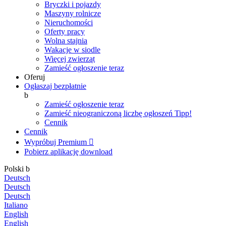
Bryczki i pojazdy
Maszyny rolnicze
Nieruchomości
Oferty pracy
Wolna stajnia
Wakacje w siodle
Więcej zwierząt
Zamieść ogłoszenie teraz
Oferuj
Ogłaszaj bezpłatnie
b
Zamieść ogłoszenie teraz
Zamieść nieograniczoną liczbę ogłoszeń
Tipp!
Cennik
Cennik
Wypróbuj Premium

Pobierz aplikację
download
Polski
b
Deutsch
Deutsch
Deutsch
Italiano
English
English