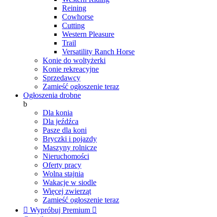
Reining
Cowhorse
Cutting
Western Pleasure
Trail
Versatility Ranch Horse
Konie do woltyżerki
Konie rekreacyjne
Sprzedawcy
Zamieść ogłoszenie teraz
Ogłoszenia drobne
b
Dla konia
Dla jeźdźca
Pasze dla koni
Bryczki i pojazdy
Maszyny rolnicze
Nieruchomości
Oferty pracy
Wolna stajnia
Wakacje w siodle
Więcej zwierząt
Zamieść ogłoszenie teraz

Wypróbuj Premium
