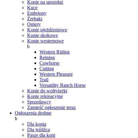
Konie na sprzedaż
Kuce
Embriony
Źrebaki
Ogiery
Konie ujeżdżeniowe
Konie skokowe
Konie westernowe
b
Western Riding
Reining
Cowhorse
Cutting
Western Pleasure
Trail
Versatility Ranch Horse
Konie do woltyżerki
Konie rekreacyjne
Sprzedawcy
Zamieść ogłoszenie teraz
Ogłoszenia drobne
b
Dla konia
Dla jeźdźca
Pasze dla koni