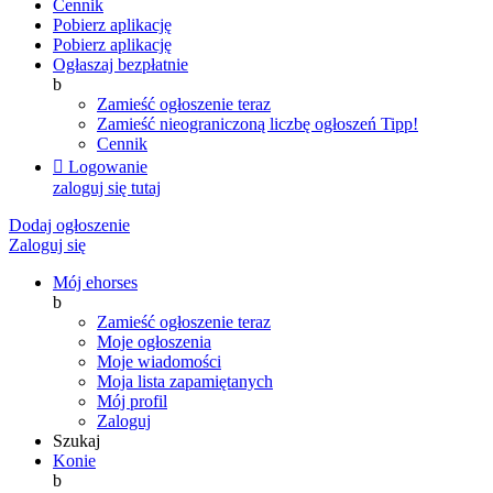
Cennik
Pobierz aplikację
Pobierz aplikację
Ogłaszaj bezpłatnie
b
Zamieść ogłoszenie teraz
Zamieść nieograniczoną liczbę ogłoszeń
Tipp!
Cennik

Logowanie
zaloguj się tutaj
Dodaj ogłoszenie
Zaloguj się
Mój ehorses
b
Zamieść ogłoszenie teraz
Moje ogłoszenia
Moje wiadomości
Moja lista zapamiętanych
Mój profil
Zaloguj
Szukaj
Konie
b