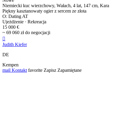
Nowe
Niemiecki kuc wierzchowy, Wałach, 4 lat, 147 cm, Kara
Piękny kasztanowaty ogier z sercem ze złota
O: Dating AT
Ujeżdżenie · Rekreacja
15 000 €
~ 69 060 zł do negocjacji

Judith Kiefer
DE
Kempen
mail
Kontakt
favorite
Zapisz
Zapamiętane