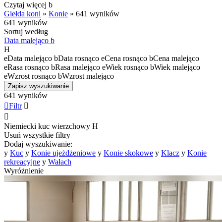
Czytaj więcej
b
Giełda koni
»
Konie
»
641 wyników
641 wyników
Sortuj według
Data malejąco
b
H
e
Data malejąco
b
Data rosnąco
e
Cena rosnąco
b
Cena malejąco
e
Rasa rosnąco
b
Rasa malejąco
e
Wiek rosnąco
b
Wiek malejąco
e
Wzrost rosnąco
b
Wzrost malejąco
Zapisz wyszukiwanie
641 wyników

Filtr


Niemiecki kuc wierzchowy
H
Usuń wszystkie filtry
Dodaj wyszukiwanie:
y
Kuc
y
Konie ujeżdżeniowe
y
Konie skokowe
y
Klacz
y
Konie
rekreacyjne
y
Wałach
Wyróżnienie