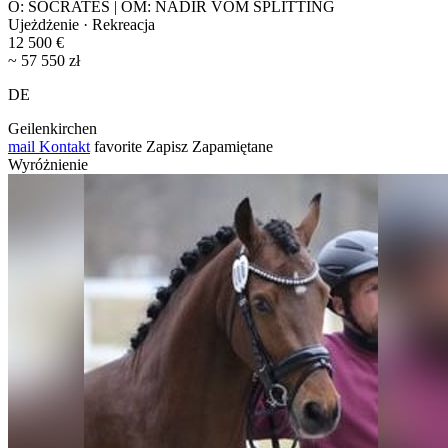
O: SOCRATES | OM: NADIR VOM SPLITTING
Ujeżdżenie · Rekreacja
12 500 €
~ 57 550 zł
DE
Geilenkirchen
mail
Kontakt
favorite
Zapisz
Zapamiętane
Wyróżnienie