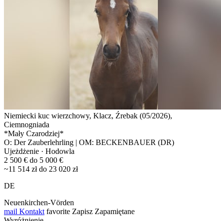
Niemiecki kuc wierzchowy, Klacz, Źrebak (05/2026),
Ciemnogniada
*Mały Czarodziej*
O: Der Zauberlehrling | OM: BECKENBAUER (DR)
Ujeżdżenie · Hodowla
2 500 € do 5 000 €
~11 514 zł do 23 020 zł
DE
Neuenkirchen-Vörden
mail
Kontakt
favorite
Zapisz
Zapamiętane
Wyróżnienie