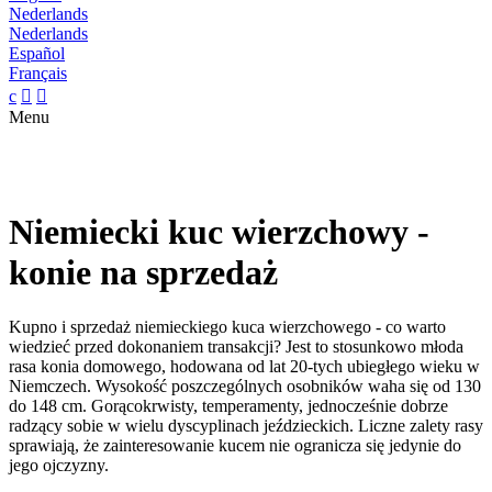
Nederlands
Nederlands
Español
Français
c


Menu
Niemiecki kuc wierzchowy -
konie na sprzedaż
Kupno i sprzedaż niemieckiego kuca wierzchowego - co warto
wiedzieć przed dokonaniem transakcji? Jest to stosunkowo młoda
rasa konia domowego, hodowana od lat 20-tych ubiegłego wieku w
Niemczech. Wysokość poszczególnych osobników waha się od 130
do 148 cm. Gorącokrwisty, temperamenty, jednocześnie dobrze
radzący sobie w wielu dyscyplinach jeździeckich. Liczne zalety rasy
sprawiają, że zainteresowanie kucem nie ogranicza się jedynie do
jego ojczyzny.