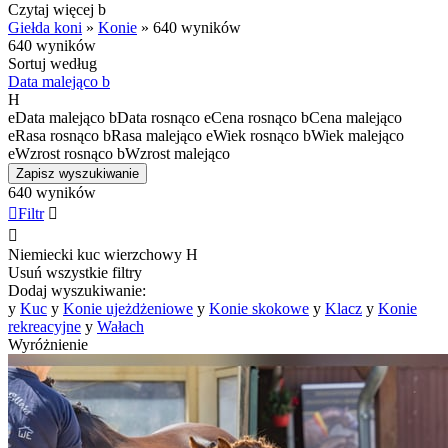
Czytaj więcej
b
Giełda koni
»
Konie
»
640 wyników
640 wyników
Sortuj według
Data malejąco
b
H
e
Data malejąco
b
Data rosnąco
e
Cena rosnąco
b
Cena malejąco
e
Rasa rosnąco
b
Rasa malejąco
e
Wiek rosnąco
b
Wiek malejąco
e
Wzrost rosnąco
b
Wzrost malejąco
Zapisz wyszukiwanie
640 wyników

Filtr


Niemiecki kuc wierzchowy
H
Usuń wszystkie filtry
Dodaj wyszukiwanie:
y
Kuc
y
Konie ujeżdżeniowe
y
Konie skokowe
y
Klacz
y
Konie
rekreacyjne
y
Wałach
Wyróżnienie