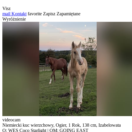
Visz
mail
Kontakt
favorite
Zapisz
Zapamiętane
Wyróżnienie
videocam
Niemiecki kuc wierzchowy, Ogier, 1 Rok, 138 cm, Izabelowata
O: WES Coco Starlight | OM: GOING EAST