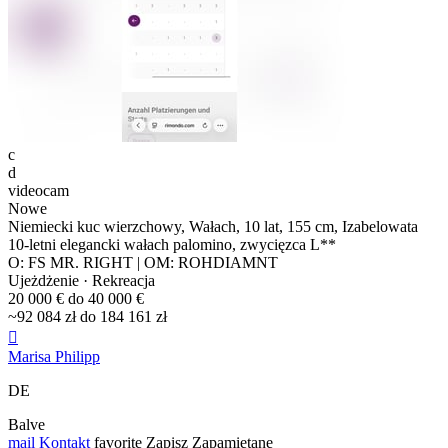
c
d
videocam
Nowe
Niemiecki kuc wierzchowy, Wałach, 10 lat, 155 cm, Izabelowata
10-letni elegancki wałach palomino, zwycięzca L**
O: FS MR. RIGHT | OM: ROHDIAMNT
Ujeżdżenie · Rekreacja
20 000 € do 40 000 €
~92 084 zł do 184 161 zł

Marisa Philipp
DE
Balve
mail
Kontakt
favorite
Zapisz
Zapamiętane