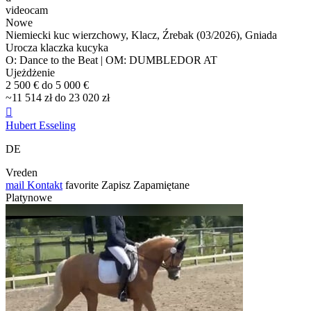
videocam
Nowe
Niemiecki kuc wierzchowy, Klacz, Źrebak (03/2026), Gniada
Urocza klaczka kucyka
O: Dance to the Beat | OM: DUMBLEDOR AT
Ujeżdżenie
2 500 € do 5 000 €
~11 514 zł do 23 020 zł

Hubert Esseling
DE
Vreden
mail
Kontakt
favorite
Zapisz
Zapamiętane
Platynowe