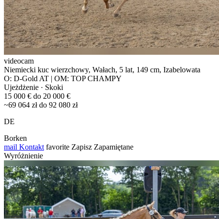
videocam
Niemiecki kuc wierzchowy, Wałach, 5 lat, 149 cm, Izabelowata
O: D-Gold AT | OM: TOP CHAMPY
Ujeżdżenie · Skoki
15 000 € do 20 000 €
~69 064 zł do 92 080 zł
DE
Borken
mail
Kontakt
favorite
Zapisz
Zapamiętane
Wyróżnienie