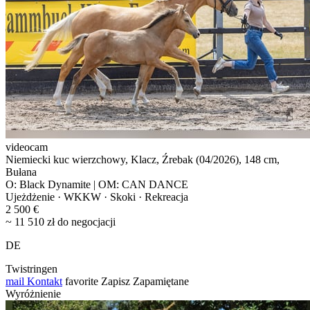
videocam
Niemiecki kuc wierzchowy, Klacz, Źrebak (04/2026), 148 cm,
Bułana
O: Black Dynamite | OM: CAN DANCE
Ujeżdżenie · WKKW · Skoki · Rekreacja
2 500 €
~ 11 510 zł do negocjacji
DE
Twistringen
mail
Kontakt
favorite
Zapisz
Zapamiętane
Wyróżnienie