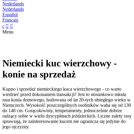
Nederlands
Nederlands
Español
Français
c


Menu
Niemiecki kuc wierzchowy -
konie na sprzedaż
Kupno i sprzedaż niemieckiego kuca wierzchowego - co warto
wiedzieć przed dokonaniem transakcji? Jest to stosunkowo młoda
rasa konia domowego, hodowana od lat 20-tych ubiegłego wieku w
Niemczech. Wysokość poszczególnych osobników waha się od 130
do 148 cm. Gorącokrwisty, temperamenty, jednocześnie dobrze
radzący sobie w wielu dyscyplinach jeździeckich. Liczne zalety rasy
sprawiają, że zainteresowanie kucem nie ogranicza się jedynie do
jego ojczyzny.