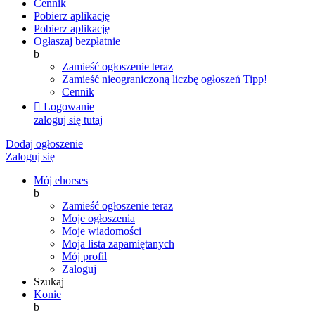
Cennik
Pobierz aplikację
Pobierz aplikację
Ogłaszaj bezpłatnie
b
Zamieść ogłoszenie teraz
Zamieść nieograniczoną liczbę ogłoszeń
Tipp!
Cennik

Logowanie
zaloguj się tutaj
Dodaj ogłoszenie
Zaloguj się
Mój ehorses
b
Zamieść ogłoszenie teraz
Moje ogłoszenia
Moje wiadomości
Moja lista zapamiętanych
Mój profil
Zaloguj
Szukaj
Konie
b