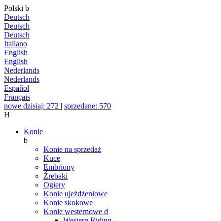
Polski
b
Deutsch
Deutsch
Deutsch
Italiano
English
English
Nederlands
Nederlands
Español
Français
nowe dzisiaj: 272
|
sprzedane: 570
H
Konie
b
Konie na sprzedaż
Kuce
Embriony
Źrebaki
Ogiery
Konie ujeżdżeniowe
Konie skokowe
Konie westernowe
d
Western Riding