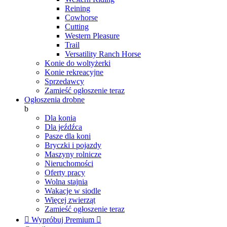
Reining
Cowhorse
Cutting
Western Pleasure
Trail
Versatility Ranch Horse
Konie do woltyżerki
Konie rekreacyjne
Sprzedawcy
Zamieść ogłoszenie teraz
Ogłoszenia drobne
b
Dla konia
Dla jeźdźca
Pasze dla koni
Bryczki i pojazdy
Maszyny rolnicze
Nieruchomości
Oferty pracy
Wolna stajnia
Wakacje w siodle
Więcej zwierząt
Zamieść ogłoszenie teraz

Wypróbuj Premium
