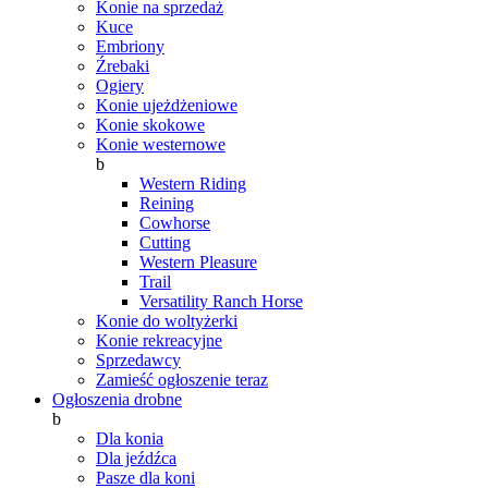
Konie na sprzedaż
Kuce
Embriony
Źrebaki
Ogiery
Konie ujeżdżeniowe
Konie skokowe
Konie westernowe
b
Western Riding
Reining
Cowhorse
Cutting
Western Pleasure
Trail
Versatility Ranch Horse
Konie do woltyżerki
Konie rekreacyjne
Sprzedawcy
Zamieść ogłoszenie teraz
Ogłoszenia drobne
b
Dla konia
Dla jeźdźca
Pasze dla koni