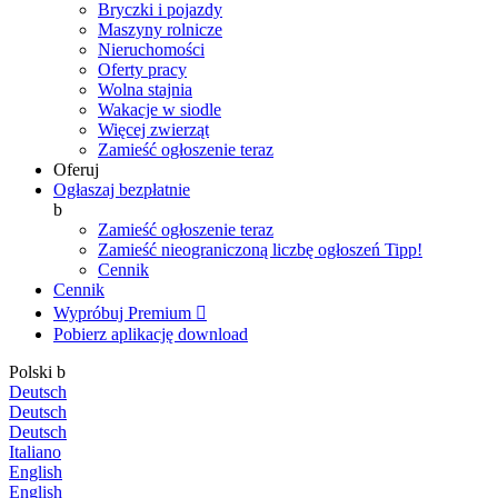
Bryczki i pojazdy
Maszyny rolnicze
Nieruchomości
Oferty pracy
Wolna stajnia
Wakacje w siodle
Więcej zwierząt
Zamieść ogłoszenie teraz
Oferuj
Ogłaszaj bezpłatnie
b
Zamieść ogłoszenie teraz
Zamieść nieograniczoną liczbę ogłoszeń
Tipp!
Cennik
Cennik
Wypróbuj Premium

Pobierz aplikację
download
Polski
b
Deutsch
Deutsch
Deutsch
Italiano
English
English