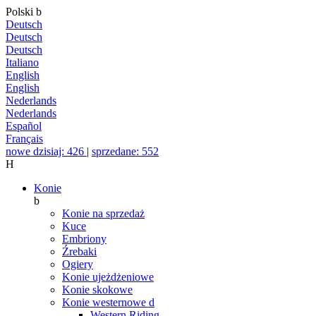
Polski
b
Deutsch
Deutsch
Deutsch
Italiano
English
English
Nederlands
Nederlands
Español
Français
nowe dzisiaj: 426
|
sprzedane: 552
H
Konie
b
Konie na sprzedaż
Kuce
Embriony
Źrebaki
Ogiery
Konie ujeżdżeniowe
Konie skokowe
Konie westernowe
d
Western Riding