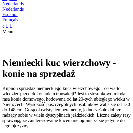
Nederlands
Nederlands
Español
Français
c


Menu
Niemiecki kuc wierzchowy -
konie na sprzedaż
Kupno i sprzedaż niemieckiego kuca wierzchowego - co warto
wiedzieć przed dokonaniem transakcji? Jest to stosunkowo młoda
rasa konia domowego, hodowana od lat 20-tych ubiegłego wieku w
Niemczech. Wysokość poszczególnych osobników waha się od 130
do 148 cm. Gorącokrwisty, temperamenty, jednocześnie dobrze
radzący sobie w wielu dyscyplinach jeździeckich. Liczne zalety rasy
sprawiają, że zainteresowanie kucem nie ogranicza się jedynie do
jego ojczyzny.