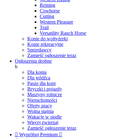
Reining
Cowhorse
Cutting
Western Pleasure
Trail
Versatility Ranch Horse
Konie do woltyżerki
Konie rekreacyjne
Sprzedawcy
Zamieść ogłoszenie teraz
Ogłoszenia drobne
b
Dla konia
Dla jeźdźca
Pasze dla koni
Bryczki i pojazdy
Maszyny rolnicze
Nieruchomości
Oferty pracy
Wolna stajnia
Wakacje w siodle
Więcej zwierząt
Zamieść ogłoszenie teraz

Wypróbuj Premium
