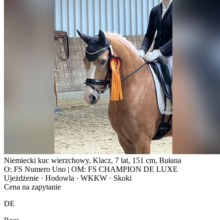
Niemiecki kuc wierzchowy, Klacz, 7 lat, 151 cm, Bułana
O: FS Numero Uno | OM: FS CHAMPION DE LUXE
Ujeżdżenie · Hodowla · WKKW · Skoki
Cena na zapytanie
DE