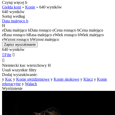
Czytaj więcej
b
Giełda koni
»
Konie
»
640 wyników
640 wyników
Sortuj według
Data malejąco
b
H
e
Data malejąco
b
Data rosnąco
e
Cena rosnąco
b
Cena malejąco
e
Rasa rosnąco
b
Rasa malejąco
e
Wiek rosnąco
b
Wiek malejąco
e
Wzrost rosnąco
b
Wzrost malejąco
Zapisz wyszukiwanie
640 wyników

Filtr


Niemiecki kuc wierzchowy
H
Usuń wszystkie filtry
Dodaj wyszukiwanie:
y
Kuc
y
Konie ujeżdżeniowe
y
Konie skokowe
y
Klacz
y
Konie
rekreacyjne
y
Wałach
Wyróżnienie