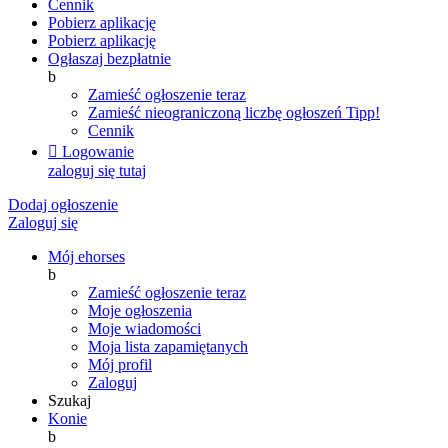
Cennik
Pobierz aplikację
Pobierz aplikację
Ogłaszaj bezpłatnie
b
Zamieść ogłoszenie teraz
Zamieść nieograniczoną liczbę ogłoszeń
Tipp!
Cennik

Logowanie
zaloguj się tutaj
Dodaj ogłoszenie
Zaloguj się
Mój ehorses
b
Zamieść ogłoszenie teraz
Moje ogłoszenia
Moje wiadomości
Moja lista zapamiętanych
Mój profil
Zaloguj
Szukaj
Konie
b