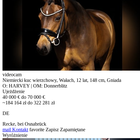
videocam
Niemiecki kuc wierzchowy, Wałach, 12 lat, 148 cm, Gniada
O: HARVEY | OM: Donnerblitz
Ujeżdżenie
40 000 € do 70 000 €
~184 164 zł do 322 281 zł
DE
Recke, bei Osnabrück
mail
Kontakt
favorite
Zapisz
Zapamiętane
Wyróżnienie