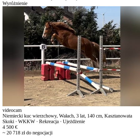
Wyróżnienie
videocam
Niemiecki kuc wierzchowy, Wałach, 3 lat, 140 cm, Kasztanowata
Skoki · WKKW · Rekreacja · Ujeżdżenie
4 500 €
~ 20 718 zł do negocjacji