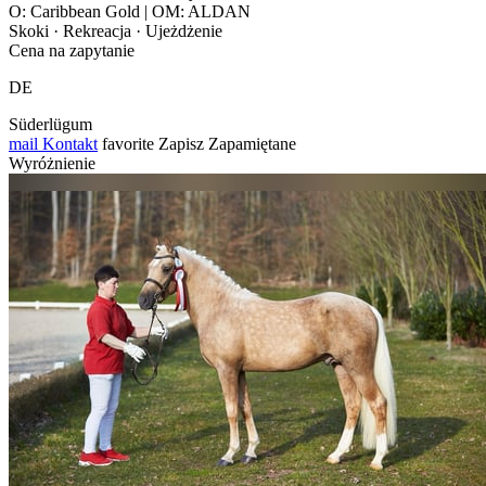
O: Caribbean Gold | OM: ALDAN
Skoki · Rekreacja · Ujeżdżenie
Cena na zapytanie
DE
Süderlügum
mail
Kontakt
favorite
Zapisz
Zapamiętane
Wyróżnienie