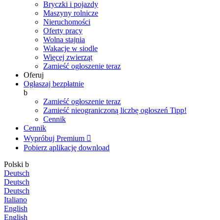
Bryczki i pojazdy
Maszyny rolnicze
Nieruchomości
Oferty pracy
Wolna stajnia
Wakacje w siodle
Więcej zwierząt
Zamieść ogłoszenie teraz
Oferuj
Ogłaszaj bezpłatnie
b
Zamieść ogłoszenie teraz
Zamieść nieograniczoną liczbę ogłoszeń
Tipp!
Cennik
Cennik
Wypróbuj Premium

Pobierz aplikację
download
Polski
b
Deutsch
Deutsch
Deutsch
Italiano
English
English