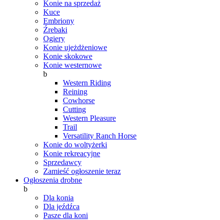
Konie na sprzedaż
Kuce
Embriony
Źrebaki
Ogiery
Konie ujeżdżeniowe
Konie skokowe
Konie westernowe
b
Western Riding
Reining
Cowhorse
Cutting
Western Pleasure
Trail
Versatility Ranch Horse
Konie do woltyżerki
Konie rekreacyjne
Sprzedawcy
Zamieść ogłoszenie teraz
Ogłoszenia drobne
b
Dla konia
Dla jeźdźca
Pasze dla koni