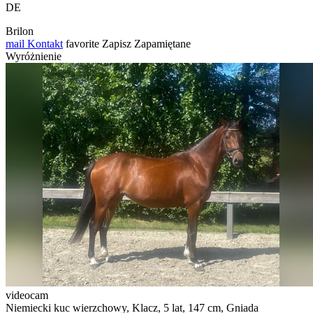
DE
Brilon
mail
Kontakt
favorite
Zapisz
Zapamiętane
Wyróżnienie
videocam
Niemiecki kuc wierzchowy, Klacz, 5 lat, 147 cm, Gniada