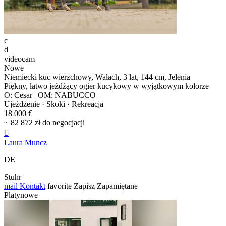
c
d
videocam
Nowe
Niemiecki kuc wierzchowy, Wałach, 3 lat, 144 cm, Jelenia
Piękny, łatwo jeżdżący ogier kucykowy w wyjątkowym kolorze
O: Cesar | OM: NABUCCO
Ujeżdżenie · Skoki · Rekreacja
18 000 €
~ 82 872 zł do negocjacji

Laura Muncz
DE
Stuhr
mail
Kontakt
favorite
Zapisz
Zapamiętane
Platynowe