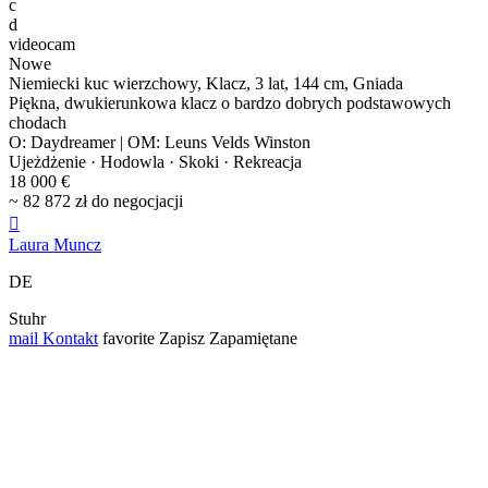
c
d
videocam
Nowe
Niemiecki kuc wierzchowy, Klacz, 3 lat, 144 cm, Gniada
Piękna, dwukierunkowa klacz o bardzo dobrych podstawowych
chodach
O: Daydreamer | OM: Leuns Velds Winston
Ujeżdżenie · Hodowla · Skoki · Rekreacja
18 000 €
~ 82 872 zł do negocjacji

Laura Muncz
DE
Stuhr
mail
Kontakt
favorite
Zapisz
Zapamiętane