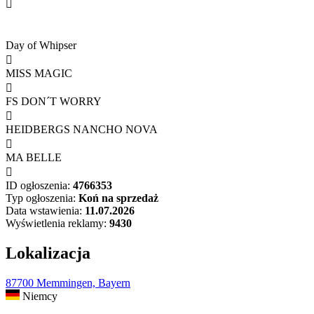

Day of Whipser

MISS MAGIC

FS DON´T WORRY

HEIDBERGS NANCHO NOVA

MA BELLE

ID ogłoszenia:
4766353
Typ ogłoszenia:
Koń na sprzedaż
Data wstawienia:
11.07.2026
Wyświetlenia reklamy:
9430
Lokalizacja
87700 Memmingen, Bayern
Niemcy