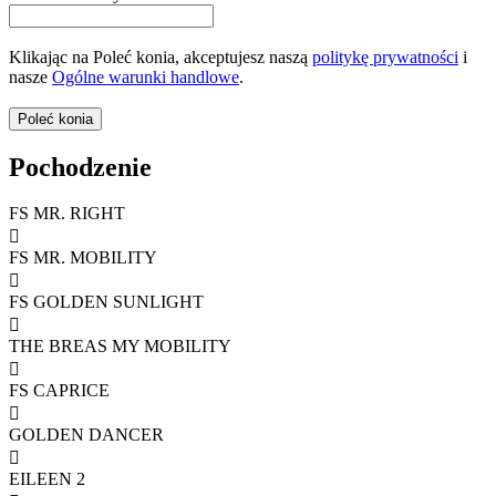
Klikając na Poleć konia, akceptujesz naszą
politykę prywatności
i
nasze
Ogólne warunki handlowe
.
Pochodzenie
FS MR. RIGHT

FS MR. MOBILITY

FS GOLDEN SUNLIGHT

THE BREAS MY MOBILITY

FS CAPRICE

GOLDEN DANCER

EILEEN 2