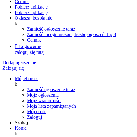
Cennik
Pobierz aplikację
Pobierz aplikację
Ogłaszaj bezpłatnie
b
Zamieść ogłoszenie teraz
Zamieść nieograniczoną liczbę ogłoszeń
Tipp!
Cennik

Logowanie
zaloguj się tutaj
Dodaj ogłoszenie
Zaloguj się
Mój ehorses
b
Zamieść ogłoszenie teraz
Moje ogłoszenia
Moje wiadomości
Moja lista zapamiętanych
Mój profil
Zaloguj
Szukaj
Konie
b