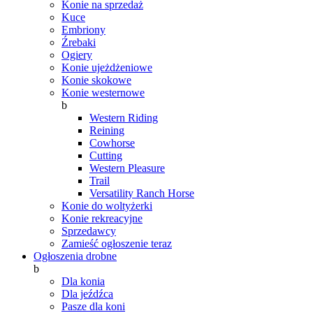
Konie na sprzedaż
Kuce
Embriony
Źrebaki
Ogiery
Konie ujeżdżeniowe
Konie skokowe
Konie westernowe
b
Western Riding
Reining
Cowhorse
Cutting
Western Pleasure
Trail
Versatility Ranch Horse
Konie do woltyżerki
Konie rekreacyjne
Sprzedawcy
Zamieść ogłoszenie teraz
Ogłoszenia drobne
b
Dla konia
Dla jeźdźca
Pasze dla koni