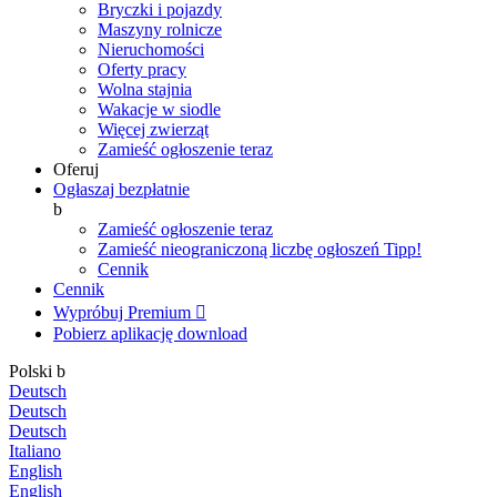
Bryczki i pojazdy
Maszyny rolnicze
Nieruchomości
Oferty pracy
Wolna stajnia
Wakacje w siodle
Więcej zwierząt
Zamieść ogłoszenie teraz
Oferuj
Ogłaszaj bezpłatnie
b
Zamieść ogłoszenie teraz
Zamieść nieograniczoną liczbę ogłoszeń
Tipp!
Cennik
Cennik
Wypróbuj Premium

Pobierz aplikację
download
Polski
b
Deutsch
Deutsch
Deutsch
Italiano
English
English