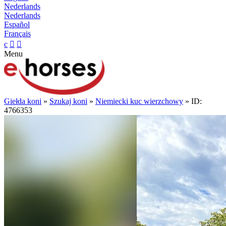
Nederlands
Nederlands
Español
Français
c


Menu
Giełda koni
»
Szukaj koni
»
Niemiecki kuc wierzchowy
» ID:
4766353