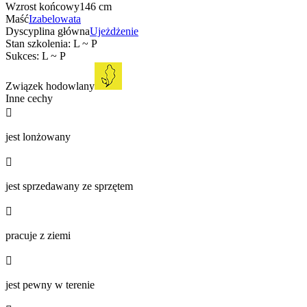
Wzrost końcowy
146 cm
Maść
Izabelowata
Dyscyplina główna
Ujeżdżenie
Stan szkolenia: L ~ P
Sukces: L ~ P
Związek hodowlany
Inne cechy

jest lonżowany

jest sprzedawany ze sprzętem

pracuje z ziemi

jest pewny w terenie