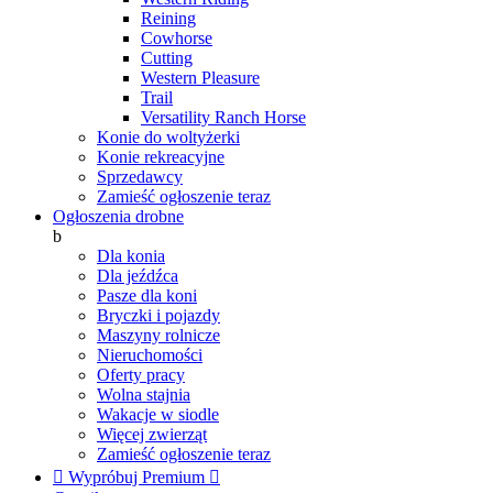
Reining
Cowhorse
Cutting
Western Pleasure
Trail
Versatility Ranch Horse
Konie do woltyżerki
Konie rekreacyjne
Sprzedawcy
Zamieść ogłoszenie teraz
Ogłoszenia drobne
b
Dla konia
Dla jeźdźca
Pasze dla koni
Bryczki i pojazdy
Maszyny rolnicze
Nieruchomości
Oferty pracy
Wolna stajnia
Wakacje w siodle
Więcej zwierząt
Zamieść ogłoszenie teraz

Wypróbuj Premium
