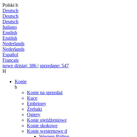
Polski
b
Deutsch
Deutsch
Deutsch
Italiano
English
English
Nederlands
Nederlands
Español
Français
nowe dzisiaj: 386
|
sprzedane: 547
H
Konie
b
Konie na sprzedaż
Kuce
Embriony
Źrebaki
Ogiery
Konie ujeżdżeniowe
Konie skokowe
Konie westernowe
d
Western Riding