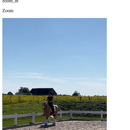
zoom_in
Zoom