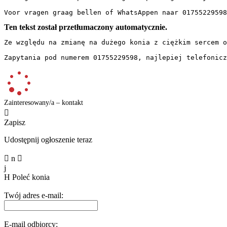
Voor vragen graag bellen of WhatsAppen naar 01755229598
Ten tekst został przetłumaczony automatycznie.
Ze względu na zmianę na dużego konia z ciężkim sercem o
Zapytania pod numerem 01755229598, najlepiej telefonicz
Zainteresowany/a – kontakt

Zapisz
Udostępnij ogłoszenie teraz

n

j
H
Poleć konia
Twój adres e-mail:
E-mail odbiorcy: