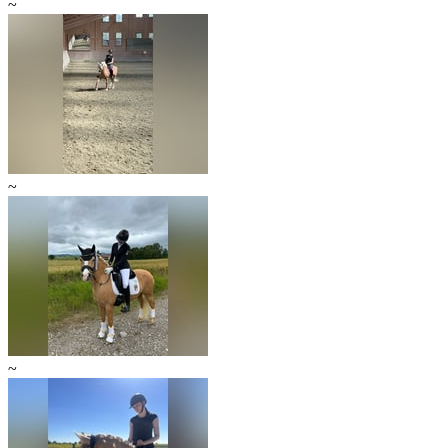
~
~
~