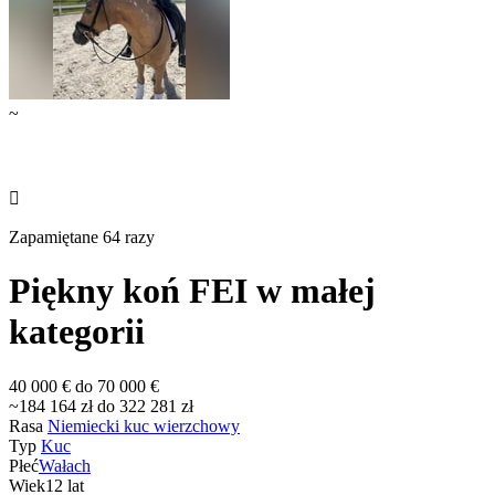
~

Zapamiętane 64 razy
Piękny koń FEI w małej
kategorii
40 000 € do 70 000 €
~184 164 zł do 322 281 zł
Rasa
Niemiecki kuc wierzchowy
Typ
Kuc
Płeć
Wałach
Wiek
12 lat