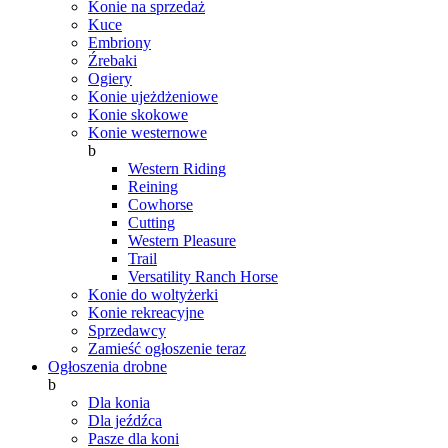
Konie na sprzedaż
Kuce
Embriony
Źrebaki
Ogiery
Konie ujeżdżeniowe
Konie skokowe
Konie westernowe
b
Western Riding
Reining
Cowhorse
Cutting
Western Pleasure
Trail
Versatility Ranch Horse
Konie do woltyżerki
Konie rekreacyjne
Sprzedawcy
Zamieść ogłoszenie teraz
Ogłoszenia drobne
b
Dla konia
Dla jeźdźca
Pasze dla koni