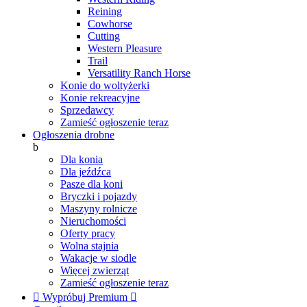
Reining
Cowhorse
Cutting
Western Pleasure
Trail
Versatility Ranch Horse
Konie do woltyżerki
Konie rekreacyjne
Sprzedawcy
Zamieść ogłoszenie teraz
Ogłoszenia drobne
b
Dla konia
Dla jeźdźca
Pasze dla koni
Bryczki i pojazdy
Maszyny rolnicze
Nieruchomości
Oferty pracy
Wolna stajnia
Wakacje w siodle
Więcej zwierząt
Zamieść ogłoszenie teraz

Wypróbuj Premium
