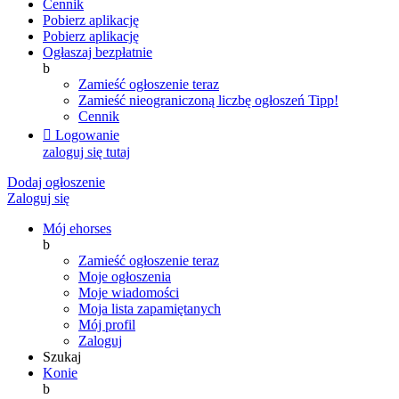
Cennik
Pobierz aplikację
Pobierz aplikację
Ogłaszaj bezpłatnie
b
Zamieść ogłoszenie teraz
Zamieść nieograniczoną liczbę ogłoszeń
Tipp!
Cennik

Logowanie
zaloguj się tutaj
Dodaj ogłoszenie
Zaloguj się
Mój ehorses
b
Zamieść ogłoszenie teraz
Moje ogłoszenia
Moje wiadomości
Moja lista zapamiętanych
Mój profil
Zaloguj
Szukaj
Konie
b