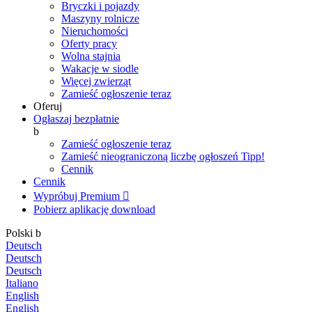
Bryczki i pojazdy
Maszyny rolnicze
Nieruchomości
Oferty pracy
Wolna stajnia
Wakacje w siodle
Więcej zwierząt
Zamieść ogłoszenie teraz
Oferuj
Ogłaszaj bezpłatnie
b
Zamieść ogłoszenie teraz
Zamieść nieograniczoną liczbę ogłoszeń
Tipp!
Cennik
Cennik
Wypróbuj Premium

Pobierz aplikację
download
Polski
b
Deutsch
Deutsch
Deutsch
Italiano
English
English