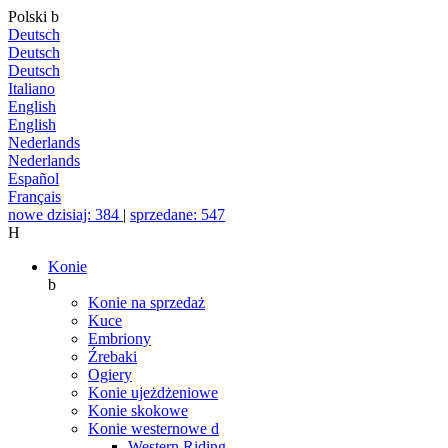
Polski
b
Deutsch
Deutsch
Deutsch
Italiano
English
English
Nederlands
Nederlands
Español
Français
nowe dzisiaj: 384
|
sprzedane: 547
H
Konie
b
Konie na sprzedaż
Kuce
Embriony
Źrebaki
Ogiery
Konie ujeżdżeniowe
Konie skokowe
Konie westernowe
d
Western Riding