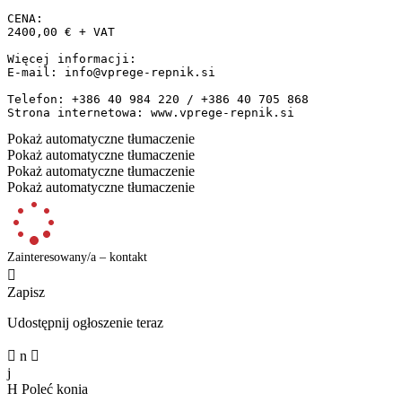
CENA:

2400,00 € + VAT

Więcej informacji:

E-mail: info@vprege-repnik.si

Telefon: +386 40 984 220 / +386 40 705 868

Strona internetowa: www.vprege-repnik.si
Pokaż automatyczne tłumaczenie
Pokaż automatyczne tłumaczenie
Pokaż automatyczne tłumaczenie
Pokaż automatyczne tłumaczenie
Zainteresowany/a – kontakt

Zapisz
Udostępnij ogłoszenie teraz

n

j
H
Poleć konia