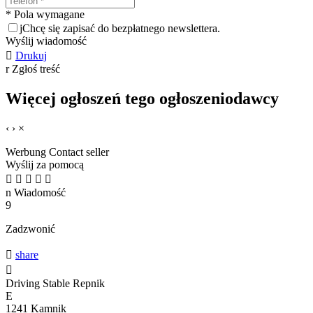
* Pola wymagane
j
Chcę się zapisać do bezpłatnego newslettera.
Wyślij wiadomość

Drukuj
r
Zgłoś treść
Więcej ogłoszeń tego ogłoszeniodawcy
‹
›
×
Werbung
Contact seller
Wyślij za pomocą





n
Wiadomość
9
Zadzwonić

share

Driving Stable Repnik
E
1241 Kamnik