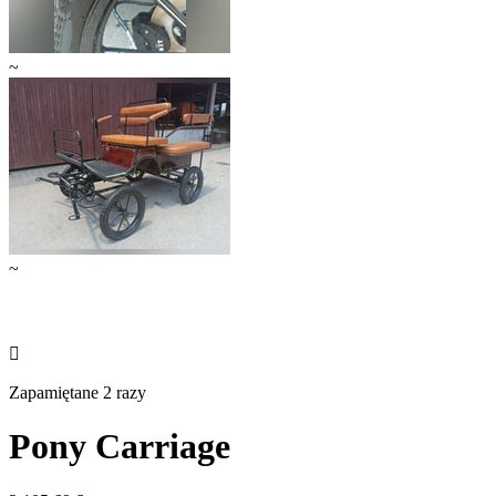
~
~

Zapamiętane 2 razy
Pony Carriage