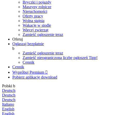
Bryczki i pojazdy
Maszyny rolnicze
Nieruchomości
Oferty pracy
Wolna stajnia
Wakacje w siodle
Więcej zwierząt
Zamieść ogłoszenie teraz
Oferuj
Ogłaszaj bezpłatnie
b
Zamieść ogłoszenie teraz
Zamieść nieograniczoną liczbę ogłoszeń
Tipp!
Cennik
Cennik
Wypróbuj Premium

Pobierz aplikację
download
Polski
b
Deutsch
Deutsch
Deutsch
Italiano
English
English