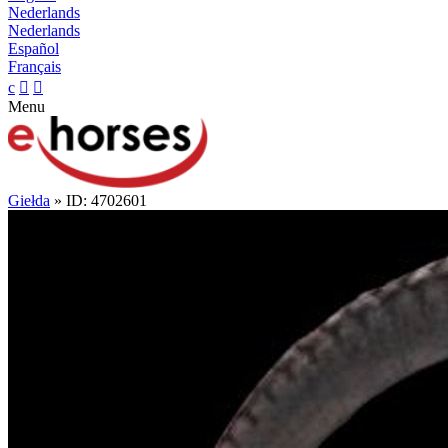
Nederlands
Nederlands
Español
Français
c


Menu
Giełda
» ID: 4702601