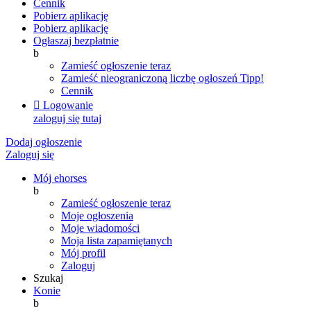
Cennik
Pobierz aplikację
Pobierz aplikację
Ogłaszaj bezpłatnie
b
Zamieść ogłoszenie teraz
Zamieść nieograniczoną liczbę ogłoszeń
Tipp!
Cennik

Logowanie
zaloguj się tutaj
Dodaj ogłoszenie
Zaloguj się
Mój ehorses
b
Zamieść ogłoszenie teraz
Moje ogłoszenia
Moje wiadomości
Moja lista zapamiętanych
Mój profil
Zaloguj
Szukaj
Konie
b