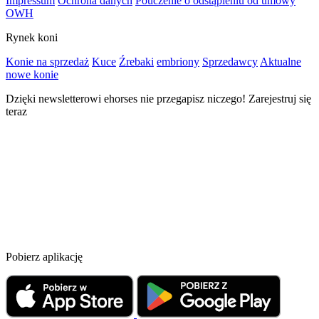
Impressum
Ochrona danych
Pouczenie o odstąpieniu od umowy
OWH
Rynek koni
Konie na sprzedaż
Kuce
Źrebaki
embriony
Sprzedawcy
Aktualne
nowe konie
Dzięki newsletterowi ehorses nie przegapisz niczego! Zarejestruj się
teraz
Pobierz aplikację