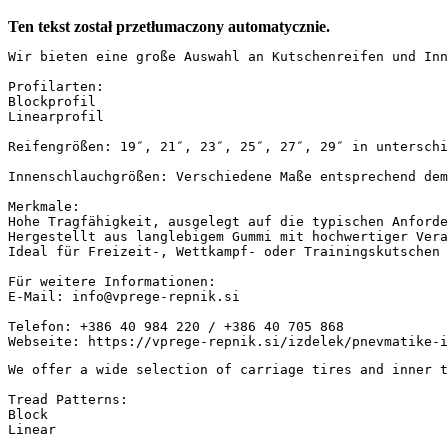
Ten tekst został przetłumaczony automatycznie.
Wir bieten eine große Auswahl an Kutschenreifen und Inn
Profilarten:

Blockprofil

Linearprofil

Reifengrößen: 19″, 21″, 23″, 25″, 27″, 29″ in unterschi
Innenschlauchgrößen: Verschiedene Maße entsprechend dem
Merkmale:

Hohe Tragfähigkeit, ausgelegt auf die typischen Anforde
Hergestellt aus langlebigem Gummi mit hochwertiger Vera
Ideal für Freizeit-, Wettkampf- oder Trainingskutschen

Für weitere Informationen:

E-Mail: info@vprege-repnik.si

Telefon: +386 40 984 220 / +386 40 705 868  

Webseite: https://vprege-repnik.si/izdelek/pnevmatike-i
We offer a wide selection of carriage tires and inner tu
Tread Patterns:

Block

Linear
