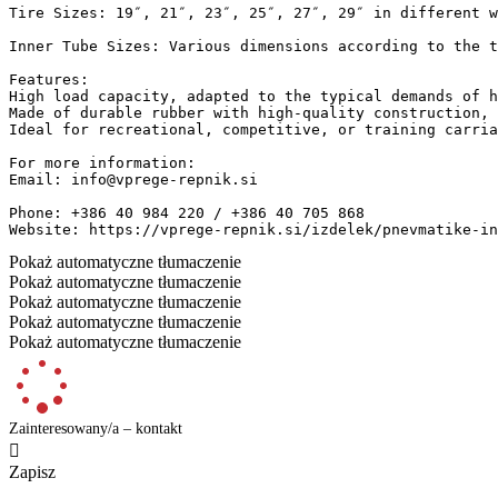
Tire Sizes: 19″, 21″, 23″, 25″, 27″, 29″ in different wid
Inner Tube Sizes: Various dimensions according to the tir
Features:

High load capacity, adapted to the typical demands of ho
Made of durable rubber with high-quality construction, s
Ideal for recreational, competitive, or training carriage
For more information:

Email: info@vprege-repnik.si

Phone: +386 40 984 220 / +386 40 705 868

Website: https://vprege-repnik.si/izdelek/pnevmatike-i
Pokaż automatyczne tłumaczenie
Pokaż automatyczne tłumaczenie
Pokaż automatyczne tłumaczenie
Pokaż automatyczne tłumaczenie
Pokaż automatyczne tłumaczenie
Zainteresowany/a – kontakt

Zapisz