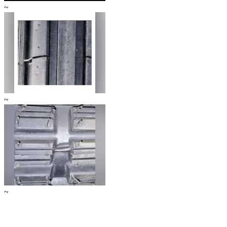
~
~
~