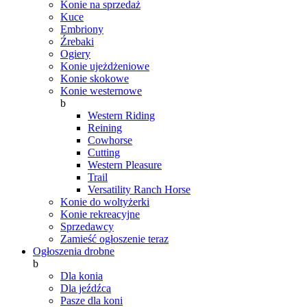
Konie na sprzedaż
Kuce
Embriony
Źrebaki
Ogiery
Konie ujeżdżeniowe
Konie skokowe
Konie westernowe
b
Western Riding
Reining
Cowhorse
Cutting
Western Pleasure
Trail
Versatility Ranch Horse
Konie do woltyżerki
Konie rekreacyjne
Sprzedawcy
Zamieść ogłoszenie teraz
Ogłoszenia drobne
b
Dla konia
Dla jeźdźca
Pasze dla koni