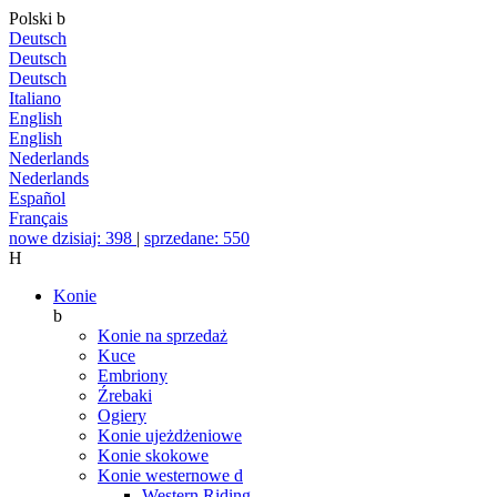
Polski
b
Deutsch
Deutsch
Deutsch
Italiano
English
English
Nederlands
Nederlands
Español
Français
nowe dzisiaj: 398
|
sprzedane: 550
H
Konie
b
Konie na sprzedaż
Kuce
Embriony
Źrebaki
Ogiery
Konie ujeżdżeniowe
Konie skokowe
Konie westernowe
d
Western Riding