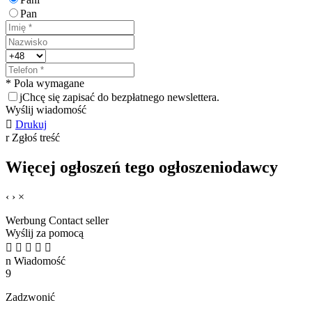
Pan
* Pola wymagane
j
Chcę się zapisać do bezpłatnego newslettera.
Wyślij wiadomość

Drukuj
r
Zgłoś treść
Więcej ogłoszeń tego ogłoszeniodawcy
‹
›
×
Werbung
Contact seller
Wyślij za pomocą





n
Wiadomość
9
Zadzwonić