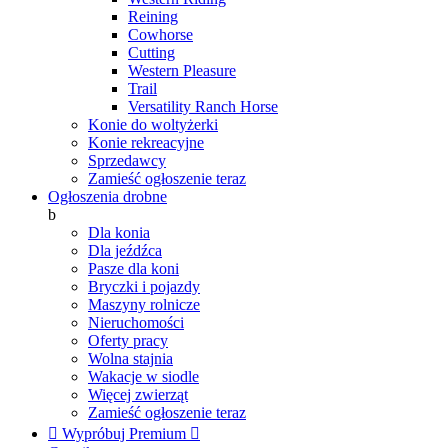
Reining
Cowhorse
Cutting
Western Pleasure
Trail
Versatility Ranch Horse
Konie do woltyżerki
Konie rekreacyjne
Sprzedawcy
Zamieść ogłoszenie teraz
Ogłoszenia drobne
b
Dla konia
Dla jeźdźca
Pasze dla koni
Bryczki i pojazdy
Maszyny rolnicze
Nieruchomości
Oferty pracy
Wolna stajnia
Wakacje w siodle
Więcej zwierząt
Zamieść ogłoszenie teraz

Wypróbuj Premium
