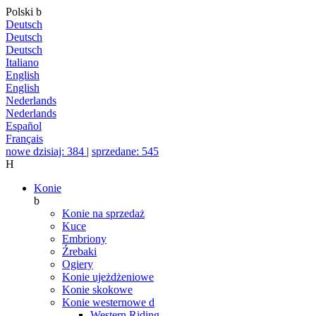
Polski
b
Deutsch
Deutsch
Deutsch
Italiano
English
English
Nederlands
Nederlands
Español
Français
nowe dzisiaj: 384
|
sprzedane: 545
H
Konie
b
Konie na sprzedaż
Kuce
Embriony
Źrebaki
Ogiery
Konie ujeżdżeniowe
Konie skokowe
Konie westernowe
d
Western Riding