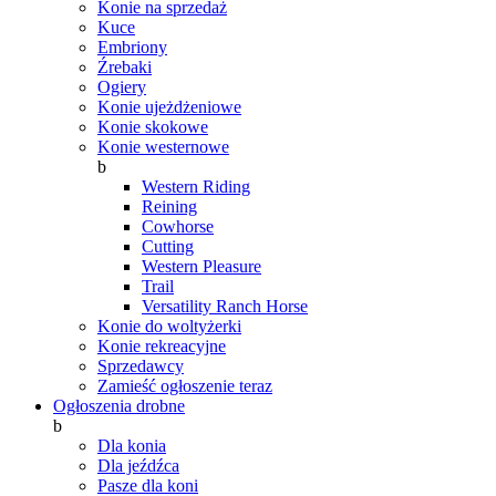
Konie na sprzedaż
Kuce
Embriony
Źrebaki
Ogiery
Konie ujeżdżeniowe
Konie skokowe
Konie westernowe
b
Western Riding
Reining
Cowhorse
Cutting
Western Pleasure
Trail
Versatility Ranch Horse
Konie do woltyżerki
Konie rekreacyjne
Sprzedawcy
Zamieść ogłoszenie teraz
Ogłoszenia drobne
b
Dla konia
Dla jeźdźca
Pasze dla koni