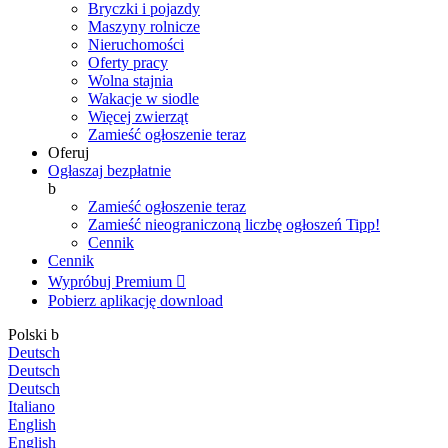
Bryczki i pojazdy
Maszyny rolnicze
Nieruchomości
Oferty pracy
Wolna stajnia
Wakacje w siodle
Więcej zwierząt
Zamieść ogłoszenie teraz
Oferuj
Ogłaszaj bezpłatnie
b
Zamieść ogłoszenie teraz
Zamieść nieograniczoną liczbę ogłoszeń
Tipp!
Cennik
Cennik
Wypróbuj Premium

Pobierz aplikację
download
Polski
b
Deutsch
Deutsch
Deutsch
Italiano
English
English