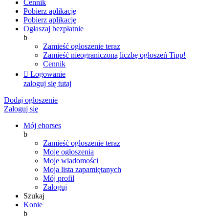
Cennik
Pobierz aplikację
Pobierz aplikację
Ogłaszaj bezpłatnie
b
Zamieść ogłoszenie teraz
Zamieść nieograniczoną liczbę ogłoszeń
Tipp!
Cennik

Logowanie
zaloguj się tutaj
Dodaj ogłoszenie
Zaloguj się
Mój ehorses
b
Zamieść ogłoszenie teraz
Moje ogłoszenia
Moje wiadomości
Moja lista zapamiętanych
Mój profil
Zaloguj
Szukaj
Konie
b