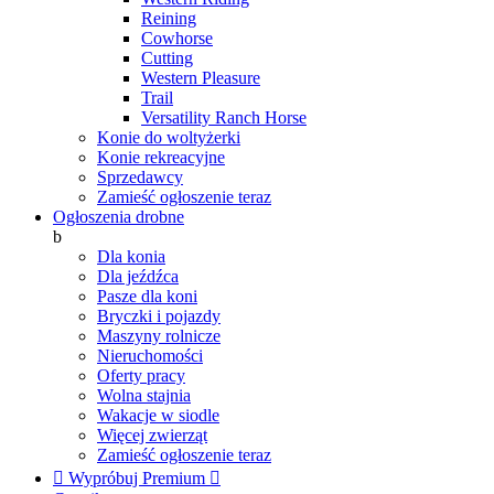
Reining
Cowhorse
Cutting
Western Pleasure
Trail
Versatility Ranch Horse
Konie do woltyżerki
Konie rekreacyjne
Sprzedawcy
Zamieść ogłoszenie teraz
Ogłoszenia drobne
b
Dla konia
Dla jeźdźca
Pasze dla koni
Bryczki i pojazdy
Maszyny rolnicze
Nieruchomości
Oferty pracy
Wolna stajnia
Wakacje w siodle
Więcej zwierząt
Zamieść ogłoszenie teraz

Wypróbuj Premium
