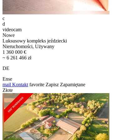
c
d
videocam
Nowe
Luksusowy kompleks jeździecki
Nieruchomości, Używany
1 360 000 €
~ 6 261 466 zł
DE
Ense
mail
Kontakt
favorite
Zapisz
Zapamiętane
Złote