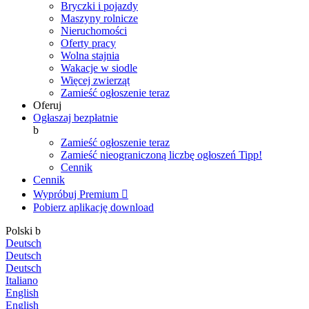
Bryczki i pojazdy
Maszyny rolnicze
Nieruchomości
Oferty pracy
Wolna stajnia
Wakacje w siodle
Więcej zwierząt
Zamieść ogłoszenie teraz
Oferuj
Ogłaszaj bezpłatnie
b
Zamieść ogłoszenie teraz
Zamieść nieograniczoną liczbę ogłoszeń
Tipp!
Cennik
Cennik
Wypróbuj Premium

Pobierz aplikację
download
Polski
b
Deutsch
Deutsch
Deutsch
Italiano
English
English