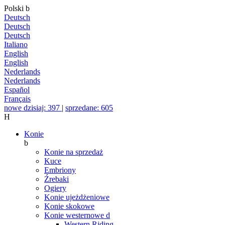
Polski
b
Deutsch
Deutsch
Deutsch
Italiano
English
English
Nederlands
Nederlands
Español
Français
nowe dzisiaj: 397
|
sprzedane: 605
H
Konie
b
Konie na sprzedaż
Kuce
Embriony
Źrebaki
Ogiery
Konie ujeżdżeniowe
Konie skokowe
Konie westernowe
d
Western Riding