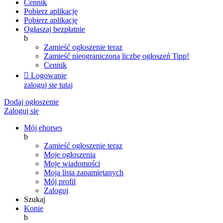
Cennik
Pobierz aplikację
Pobierz aplikację
Ogłaszaj bezpłatnie
b
Zamieść ogłoszenie teraz
Zamieść nieograniczoną liczbę ogłoszeń
Tipp!
Cennik

Logowanie
zaloguj się tutaj
Dodaj ogłoszenie
Zaloguj się
Mój ehorses
b
Zamieść ogłoszenie teraz
Moje ogłoszenia
Moje wiadomości
Moja lista zapamiętanych
Mój profil
Zaloguj
Szukaj
Konie
b