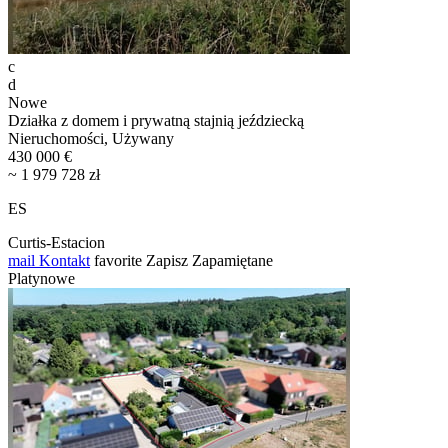
c
d
Nowe
Działka z domem i prywatną stajnią jeździecką
Nieruchomości, Używany
430 000 €
~ 1 979 728 zł
ES
Curtis-Estacion
mail
Kontakt
favorite
Zapisz
Zapamiętane
Platynowe