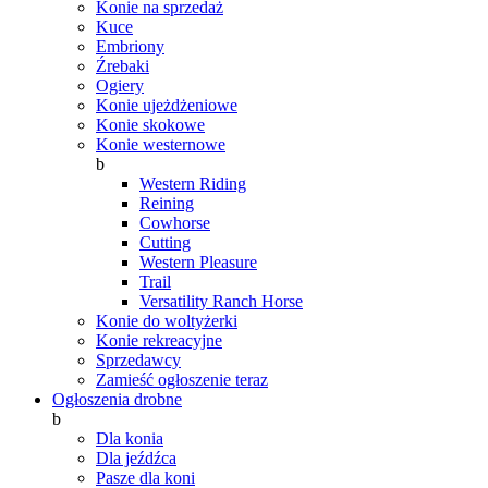
Konie na sprzedaż
Kuce
Embriony
Źrebaki
Ogiery
Konie ujeżdżeniowe
Konie skokowe
Konie westernowe
b
Western Riding
Reining
Cowhorse
Cutting
Western Pleasure
Trail
Versatility Ranch Horse
Konie do woltyżerki
Konie rekreacyjne
Sprzedawcy
Zamieść ogłoszenie teraz
Ogłoszenia drobne
b
Dla konia
Dla jeźdźca
Pasze dla koni