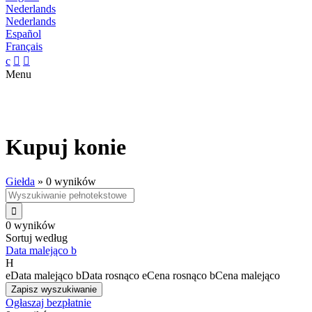
Nederlands
Nederlands
Español
Français
c


Menu
Kupuj konie
Giełda
»
0 wyników

0 wyników
Sortuj według
Data malejąco
b
H
e
Data malejąco
b
Data rosnąco
e
Cena rosnąco
b
Cena malejąco
Zapisz wyszukiwanie
Ogłaszaj bezpłatnie