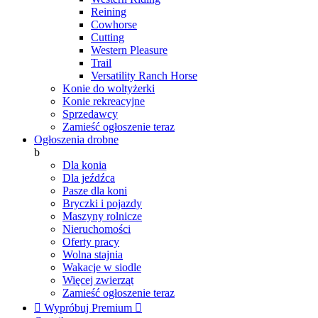
Reining
Cowhorse
Cutting
Western Pleasure
Trail
Versatility Ranch Horse
Konie do woltyżerki
Konie rekreacyjne
Sprzedawcy
Zamieść ogłoszenie teraz
Ogłoszenia drobne
b
Dla konia
Dla jeźdźca
Pasze dla koni
Bryczki i pojazdy
Maszyny rolnicze
Nieruchomości
Oferty pracy
Wolna stajnia
Wakacje w siodle
Więcej zwierząt
Zamieść ogłoszenie teraz

Wypróbuj Premium
