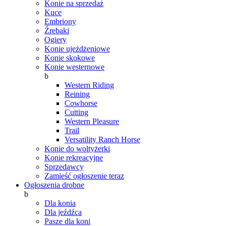
Konie na sprzedaż
Kuce
Embriony
Źrebaki
Ogiery
Konie ujeżdżeniowe
Konie skokowe
Konie westernowe
b
Western Riding
Reining
Cowhorse
Cutting
Western Pleasure
Trail
Versatility Ranch Horse
Konie do woltyżerki
Konie rekreacyjne
Sprzedawcy
Zamieść ogłoszenie teraz
Ogłoszenia drobne
b
Dla konia
Dla jeźdźca
Pasze dla koni