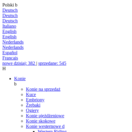
Polski
b
Deutsch
Deutsch
Deutsch
Italiano
English
English
Nederlands
Nederlands
Español
Français
nowe dzisiaj: 382
|
sprzedane: 545
H
Konie
b
Konie na sprzedaż
Kuce
Embriony
Źrebaki
Ogiery
Konie ujeżdżeniowe
Konie skokowe
Konie westernowe
d
Western Riding