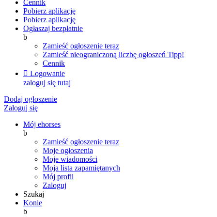
Cennik
Pobierz aplikację
Pobierz aplikację
Ogłaszaj bezpłatnie
b
Zamieść ogłoszenie teraz
Zamieść nieograniczoną liczbę ogłoszeń
Tipp!
Cennik

Logowanie
zaloguj się tutaj
Dodaj ogłoszenie
Zaloguj się
Mój ehorses
b
Zamieść ogłoszenie teraz
Moje ogłoszenia
Moje wiadomości
Moja lista zapamiętanych
Mój profil
Zaloguj
Szukaj
Konie
b