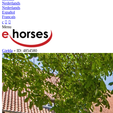
Nederlands
Nederlands
Español
Français
c


Menu
Giełda
» ID: 4854580