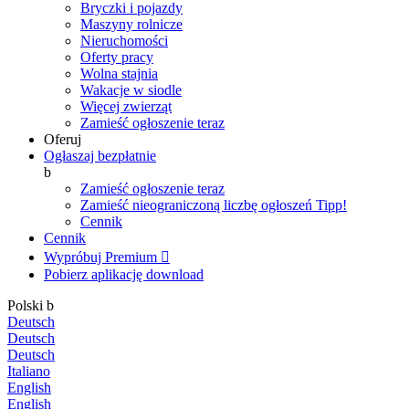
Bryczki i pojazdy
Maszyny rolnicze
Nieruchomości
Oferty pracy
Wolna stajnia
Wakacje w siodle
Więcej zwierząt
Zamieść ogłoszenie teraz
Oferuj
Ogłaszaj bezpłatnie
b
Zamieść ogłoszenie teraz
Zamieść nieograniczoną liczbę ogłoszeń
Tipp!
Cennik
Cennik
Wypróbuj Premium

Pobierz aplikację
download
Polski
b
Deutsch
Deutsch
Deutsch
Italiano
English
English