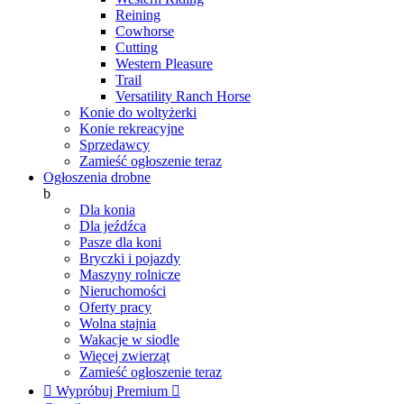
Reining
Cowhorse
Cutting
Western Pleasure
Trail
Versatility Ranch Horse
Konie do woltyżerki
Konie rekreacyjne
Sprzedawcy
Zamieść ogłoszenie teraz
Ogłoszenia drobne
b
Dla konia
Dla jeźdźca
Pasze dla koni
Bryczki i pojazdy
Maszyny rolnicze
Nieruchomości
Oferty pracy
Wolna stajnia
Wakacje w siodle
Więcej zwierząt
Zamieść ogłoszenie teraz

Wypróbuj Premium
