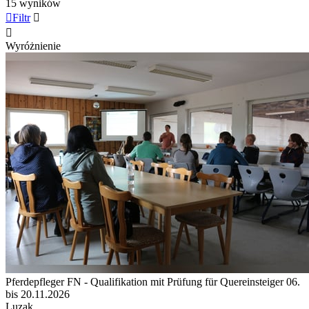
15 wyników

Filtr


Wyróżnienie
Pferdepfleger FN - Qualifikation mit Prüfung für Quereinsteiger 06.
bis 20.11.2026
Luzak