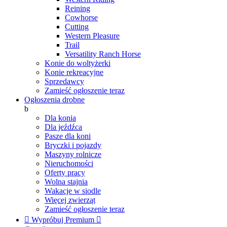
Reining
Cowhorse
Cutting
Western Pleasure
Trail
Versatility Ranch Horse
Konie do woltyżerki
Konie rekreacyjne
Sprzedawcy
Zamieść ogłoszenie teraz
Ogłoszenia drobne
b
Dla konia
Dla jeźdźca
Pasze dla koni
Bryczki i pojazdy
Maszyny rolnicze
Nieruchomości
Oferty pracy
Wolna stajnia
Wakacje w siodle
Więcej zwierząt
Zamieść ogłoszenie teraz

Wypróbuj Premium
