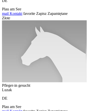
DE
Plau am See
mail
Kontakt
favorite
Zapisz
Zapamiętane
Złote
Pfleger-in gesucht
Luzak
DE
Plau am See