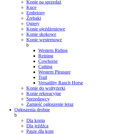
Konie na sprzedaż
Kuce
Embriony
Źrebaki
Ogiery
Konie ujeżdżeniowe
Konie skokowe
Konie westernowe
b
Western Riding
Reining
Cowhorse
Cutting
Western Pleasure
Trail
Versatility Ranch Horse
Konie do woltyżerki
Konie rekreacyjne
Sprzedawcy
Zamieść ogłoszenie teraz
Ogłoszenia drobne
b
Dla konia
Dla jeźdźca
Pasze dla koni