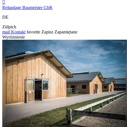

Reitanlage Baumeister GbR
DE
Zülpich
mail
Kontakt
favorite
Zapisz
Zapamiętane
Wyróżnienie