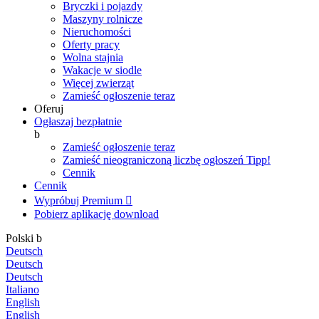
Bryczki i pojazdy
Maszyny rolnicze
Nieruchomości
Oferty pracy
Wolna stajnia
Wakacje w siodle
Więcej zwierząt
Zamieść ogłoszenie teraz
Oferuj
Ogłaszaj bezpłatnie
b
Zamieść ogłoszenie teraz
Zamieść nieograniczoną liczbę ogłoszeń
Tipp!
Cennik
Cennik
Wypróbuj Premium

Pobierz aplikację
download
Polski
b
Deutsch
Deutsch
Deutsch
Italiano
English
English