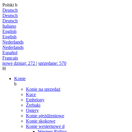
Polski
b
Deutsch
Deutsch
Deutsch
Italiano
English
English
Nederlands
Nederlands
Español
Français
nowe dzisiaj: 272
|
sprzedane: 570
H
Konie
b
Konie na sprzedaż
Kuce
Embriony
Źrebaki
Ogiery
Konie ujeżdżeniowe
Konie skokowe
Konie westernowe
d
Western Riding