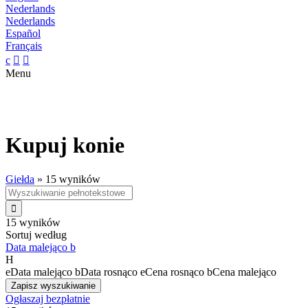
Nederlands
Nederlands
Español
Français
c


Menu
Kupuj konie
Giełda
»
15 wyników

15 wyników
Sortuj według
Data malejąco
b
H
e
Data malejąco
b
Data rosnąco
e
Cena rosnąco
b
Cena malejąco
Zapisz wyszukiwanie
Ogłaszaj bezpłatnie