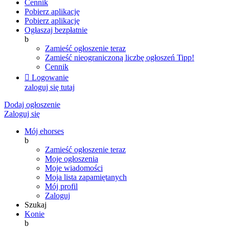
Cennik
Pobierz aplikację
Pobierz aplikację
Ogłaszaj bezpłatnie
b
Zamieść ogłoszenie teraz
Zamieść nieograniczoną liczbę ogłoszeń
Tipp!
Cennik

Logowanie
zaloguj się tutaj
Dodaj ogłoszenie
Zaloguj się
Mój ehorses
b
Zamieść ogłoszenie teraz
Moje ogłoszenia
Moje wiadomości
Moja lista zapamiętanych
Mój profil
Zaloguj
Szukaj
Konie
b