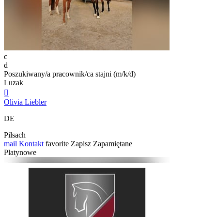
c
d
Poszukiwany/a pracownik/ca stajni (m/k/d)
Luzak

Olivia Liebler
DE
Pilsach
mail
Kontakt
favorite
Zapisz
Zapamiętane
Platynowe