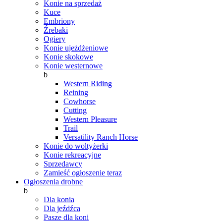
Konie na sprzedaż
Kuce
Embriony
Źrebaki
Ogiery
Konie ujeżdżeniowe
Konie skokowe
Konie westernowe
b
Western Riding
Reining
Cowhorse
Cutting
Western Pleasure
Trail
Versatility Ranch Horse
Konie do woltyżerki
Konie rekreacyjne
Sprzedawcy
Zamieść ogłoszenie teraz
Ogłoszenia drobne
b
Dla konia
Dla jeźdźca
Pasze dla koni