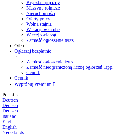
Bryczki i pojazdy
Maszyny rolnicze
Nieruchomości
Oferty pracy
Wolna stajnia
Wakacje w siodle
Więcej zwierząt
Zamieść ogłoszenie teraz
Oferuj
Ogłaszaj bezpłatnie
b
Zamieść ogłoszenie teraz
Zamieść nieograniczoną liczbę ogłoszeń
Tipp!
Cennik
Cennik
Wypróbuj Premium

Polski
b
Deutsch
Deutsch
Deutsch
Italiano
English
English
Nederlands