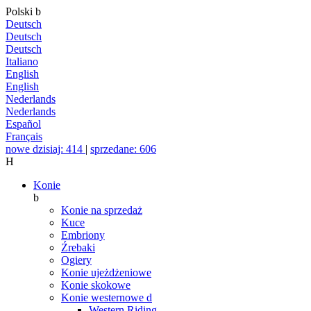
Polski
b
Deutsch
Deutsch
Deutsch
Italiano
English
English
Nederlands
Nederlands
Español
Français
nowe dzisiaj: 414
|
sprzedane: 606
H
Konie
b
Konie na sprzedaż
Kuce
Embriony
Źrebaki
Ogiery
Konie ujeżdżeniowe
Konie skokowe
Konie westernowe
d
Western Riding