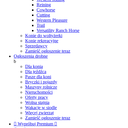
Reining
Cowhorse
Cutting
Western Pleasure
Trail
Versatility Ranch Horse
Konie do woltyżerki
Konie rekreacyjne
Sprzedawcy
Zamieść ogłoszenie teraz
Ogłoszenia drobne
b
Dla konia
Dla jeźdźca
Pasze dla koni
Bryczki i pojazdy
Maszyny rolnicze
Nieruchomości
Oferty pracy
Wolna stajnia
Wakacje w siodle
Więcej zwierząt
Zamieść ogłoszenie teraz

Wypróbuj Premium
