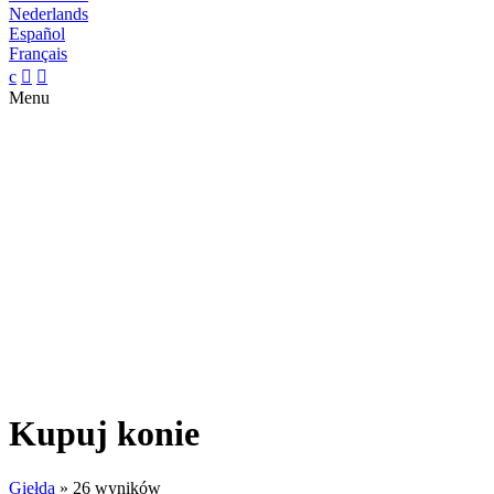
Nederlands
Español
Français
c


Menu
Kupuj konie
Giełda
»
26 wyników