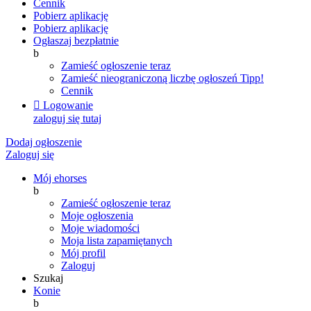
Cennik
Pobierz aplikację
Pobierz aplikację
Ogłaszaj bezpłatnie
b
Zamieść ogłoszenie teraz
Zamieść nieograniczoną liczbę ogłoszeń
Tipp!
Cennik

Logowanie
zaloguj się tutaj
Dodaj ogłoszenie
Zaloguj się
Mój ehorses
b
Zamieść ogłoszenie teraz
Moje ogłoszenia
Moje wiadomości
Moja lista zapamiętanych
Mój profil
Zaloguj
Szukaj
Konie
b