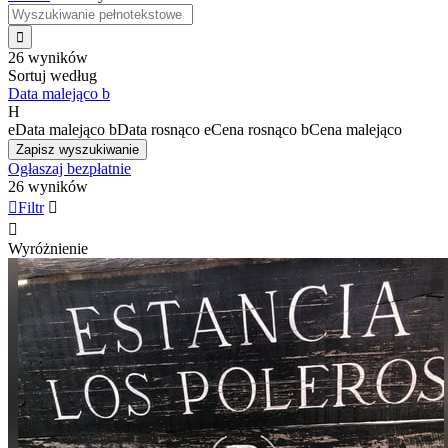

26 wyników
Sortuj według
Data malejąco
b
H
e
Data malejąco
b
Data rosnąco
e
Cena rosnąco
b
Cena malejąco
Zapisz wyszukiwanie
Ogłaszaj bezpłatnie
26 wyników

Filtr


Wyróżnienie