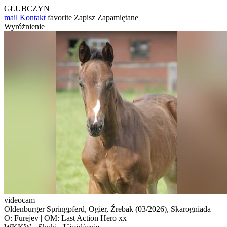
GŁUBCZYN
mail
Kontakt
favorite
Zapisz
Zapamiętane
Wyróżnienie
videocam
Oldenburger Springpferd, Ogier, Źrebak (03/2026), Skarogniada
O: Furejev | OM: Last Action Hero xx