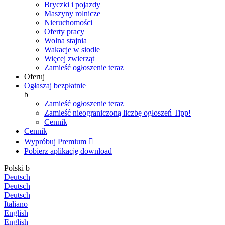
Bryczki i pojazdy
Maszyny rolnicze
Nieruchomości
Oferty pracy
Wolna stajnia
Wakacje w siodle
Więcej zwierząt
Zamieść ogłoszenie teraz
Oferuj
Ogłaszaj bezpłatnie
b
Zamieść ogłoszenie teraz
Zamieść nieograniczoną liczbę ogłoszeń
Tipp!
Cennik
Cennik
Wypróbuj Premium

Pobierz aplikację
download
Polski
b
Deutsch
Deutsch
Deutsch
Italiano
English
English