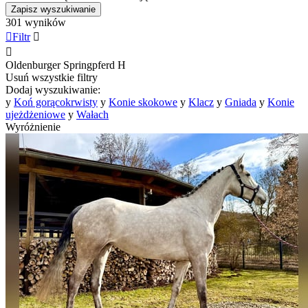
Zapisz wyszukiwanie
301 wyników

Filtr


Oldenburger Springpferd
H
Usuń wszystkie filtry
Dodaj wyszukiwanie:
y
Koń gorącokrwisty
y
Konie skokowe
y
Klacz
y
Gniada
y
Konie
ujeżdżeniowe
y
Wałach
Wyróżnienie