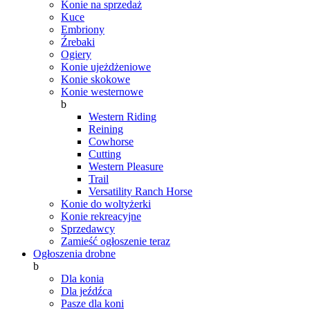
Konie na sprzedaż
Kuce
Embriony
Źrebaki
Ogiery
Konie ujeżdżeniowe
Konie skokowe
Konie westernowe
b
Western Riding
Reining
Cowhorse
Cutting
Western Pleasure
Trail
Versatility Ranch Horse
Konie do woltyżerki
Konie rekreacyjne
Sprzedawcy
Zamieść ogłoszenie teraz
Ogłoszenia drobne
b
Dla konia
Dla jeźdźca
Pasze dla koni