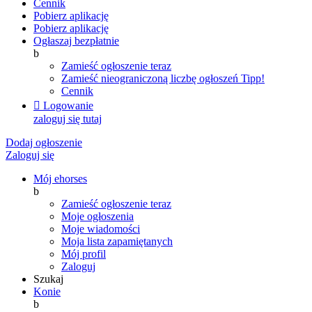
Cennik
Pobierz aplikację
Pobierz aplikację
Ogłaszaj bezpłatnie
b
Zamieść ogłoszenie teraz
Zamieść nieograniczoną liczbę ogłoszeń
Tipp!
Cennik

Logowanie
zaloguj się tutaj
Dodaj ogłoszenie
Zaloguj się
Mój ehorses
b
Zamieść ogłoszenie teraz
Moje ogłoszenia
Moje wiadomości
Moja lista zapamiętanych
Mój profil
Zaloguj
Szukaj
Konie
b