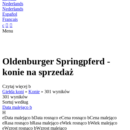
Nederlands
Nederlands
Español
Français
c


Menu
Oldenburger Springpferd -
konie na sprzedaż
Czytaj więcej
b
Giełda koni
»
Konie
»
301 wyników
301 wyników
Sortuj według
Data malejąco
b
H
e
Data malejąco
b
Data rosnąco
e
Cena rosnąco
b
Cena malejąco
e
Rasa rosnąco
b
Rasa malejąco
e
Wiek rosnąco
b
Wiek malejąco
e
Wzrost rosnąco
b
Wzrost malejąco