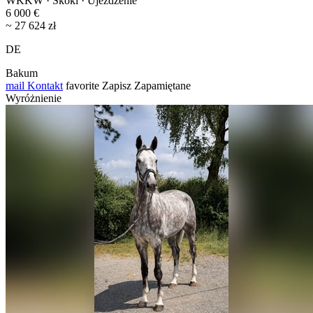
WKKW · Skoki · Ujeżdżenie
6 000 €
~ 27 624 zł
DE
Bakum
mail
Kontakt
favorite
Zapisz
Zapamiętane
Wyróżnienie