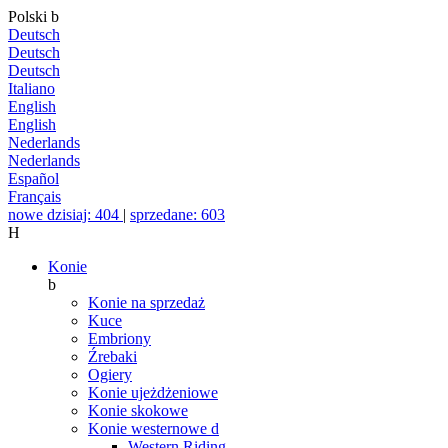
Polski
b
Deutsch
Deutsch
Deutsch
Italiano
English
English
Nederlands
Nederlands
Español
Français
nowe dzisiaj: 404
|
sprzedane: 603
H
Konie
b
Konie na sprzedaż
Kuce
Embriony
Źrebaki
Ogiery
Konie ujeżdżeniowe
Konie skokowe
Konie westernowe
d
Western Riding