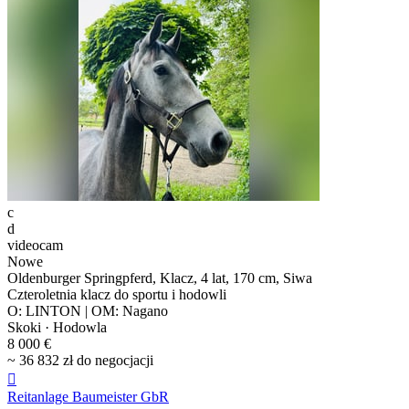
c
d
videocam
Nowe
Oldenburger Springpferd, Klacz, 4 lat, 170 cm, Siwa
Czteroletnia klacz do sportu i hodowli
O: LINTON | OM: Nagano
Skoki · Hodowla
8 000 €
~ 36 832 zł do negocjacji

Reitanlage Baumeister GbR