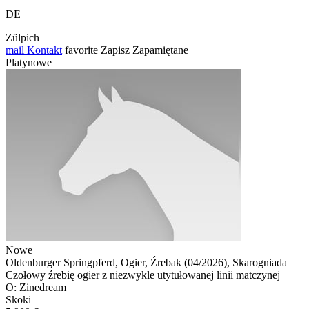
DE
Zülpich
mail
Kontakt
favorite
Zapisz
Zapamiętane
Platynowe
Nowe
Oldenburger Springpferd, Ogier, Źrebak (04/2026), Skarogniada
Czołowy źrebię ogier z niezwykle utytułowanej linii matczynej
O: Zinedream
Skoki