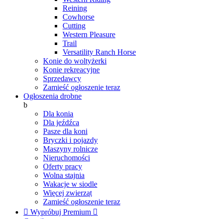
Reining
Cowhorse
Cutting
Western Pleasure
Trail
Versatility Ranch Horse
Konie do woltyżerki
Konie rekreacyjne
Sprzedawcy
Zamieść ogłoszenie teraz
Ogłoszenia drobne
b
Dla konia
Dla jeźdźca
Pasze dla koni
Bryczki i pojazdy
Maszyny rolnicze
Nieruchomości
Oferty pracy
Wolna stajnia
Wakacje w siodle
Więcej zwierząt
Zamieść ogłoszenie teraz

Wypróbuj Premium
