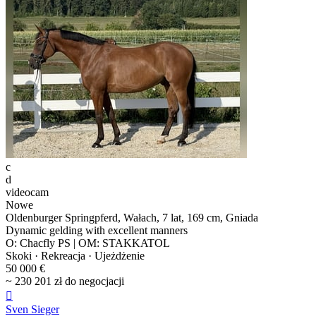
c
d
videocam
Nowe
Oldenburger Springpferd, Wałach, 7 lat, 169 cm, Gniada
Dynamic gelding with excellent manners
O: Chacfly PS | OM: STAKKATOL
Skoki · Rekreacja · Ujeżdżenie
50 000 €
~ 230 201 zł do negocjacji

Sven Sieger