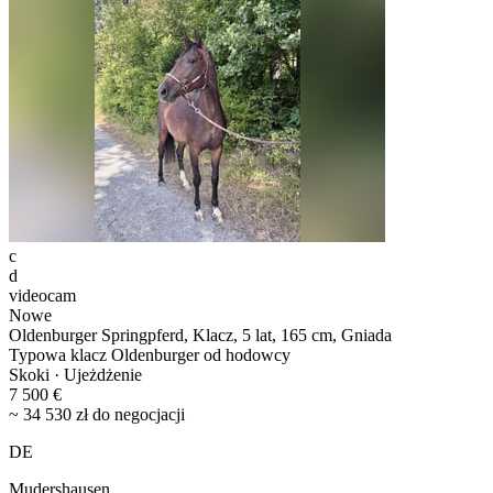
c
d
videocam
Nowe
Oldenburger Springpferd, Klacz, 5 lat, 165 cm, Gniada
Typowa klacz Oldenburger od hodowcy
Skoki · Ujeżdżenie
7 500 €
~ 34 530 zł do negocjacji
DE
Mudershausen