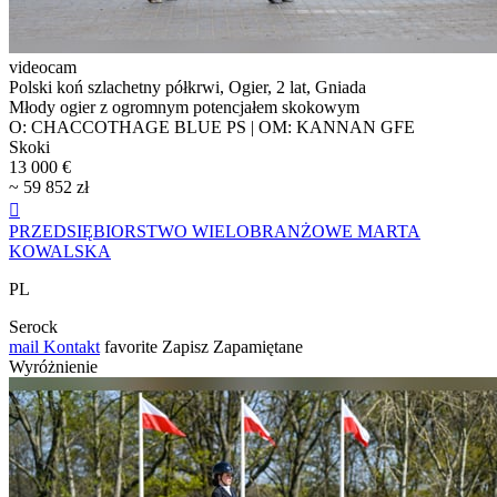
videocam
Polski koń szlachetny półkrwi, Ogier, 2 lat, Gniada
Młody ogier z ogromnym potencjałem skokowym
O: CHACCOTHAGE BLUE PS | OM: KANNAN GFE
Skoki
13 000 €
~ 59 852 zł

PRZEDSIĘBIORSTWO WIELOBRANŻOWE MARTA
KOWALSKA
PL
Serock
mail
Kontakt
favorite
Zapisz
Zapamiętane
Wyróżnienie