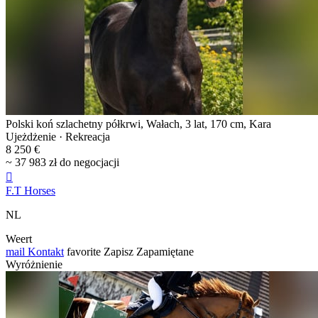
Polski koń szlachetny półkrwi, Wałach, 3 lat, 170 cm, Kara
Ujeżdżenie · Rekreacja
8 250 €
~ 37 983 zł do negocjacji

F.T Horses
NL
Weert
mail
Kontakt
favorite
Zapisz
Zapamiętane
Wyróżnienie