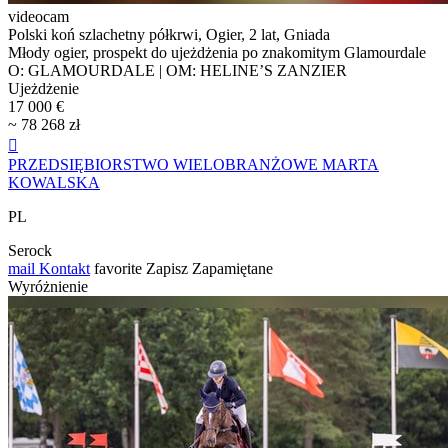
videocam
Polski koń szlachetny półkrwi, Ogier, 2 lat, Gniada
Młody ogier, prospekt do ujeżdżenia po znakomitym Glamourdale
O: GLAMOURDALE | OM: HELINE’S ZANZIER
Ujeżdżenie
17 000 €
~ 78 268 zł

PRZEDSIĘBIORSTWO WIELOBRANŻOWE MARTA
KOWALSKA
PL
Serock
mail
Kontakt
favorite
Zapisz
Zapamiętane
Wyróżnienie