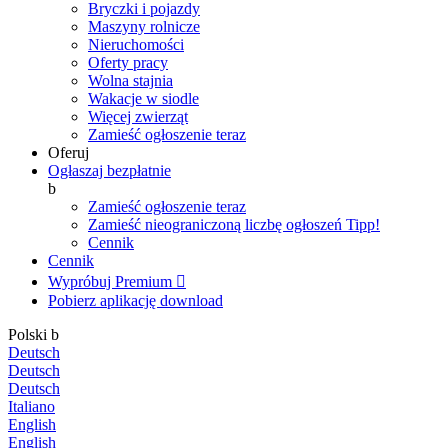
Bryczki i pojazdy
Maszyny rolnicze
Nieruchomości
Oferty pracy
Wolna stajnia
Wakacje w siodle
Więcej zwierząt
Zamieść ogłoszenie teraz
Oferuj
Ogłaszaj bezpłatnie
b
Zamieść ogłoszenie teraz
Zamieść nieograniczoną liczbę ogłoszeń
Tipp!
Cennik
Cennik
Wypróbuj Premium

Pobierz aplikację
download
Polski
b
Deutsch
Deutsch
Deutsch
Italiano
English
English