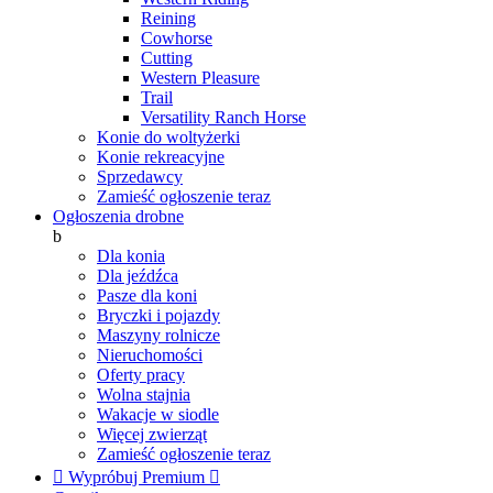
Reining
Cowhorse
Cutting
Western Pleasure
Trail
Versatility Ranch Horse
Konie do woltyżerki
Konie rekreacyjne
Sprzedawcy
Zamieść ogłoszenie teraz
Ogłoszenia drobne
b
Dla konia
Dla jeźdźca
Pasze dla koni
Bryczki i pojazdy
Maszyny rolnicze
Nieruchomości
Oferty pracy
Wolna stajnia
Wakacje w siodle
Więcej zwierząt
Zamieść ogłoszenie teraz

Wypróbuj Premium
