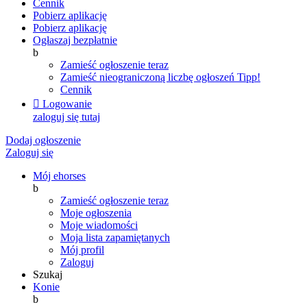
Cennik
Pobierz aplikację
Pobierz aplikację
Ogłaszaj bezpłatnie
b
Zamieść ogłoszenie teraz
Zamieść nieograniczoną liczbę ogłoszeń
Tipp!
Cennik

Logowanie
zaloguj się tutaj
Dodaj ogłoszenie
Zaloguj się
Mój ehorses
b
Zamieść ogłoszenie teraz
Moje ogłoszenia
Moje wiadomości
Moja lista zapamiętanych
Mój profil
Zaloguj
Szukaj
Konie
b