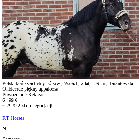
Polski koń szlachetny półkrwi, Wałach, 2 lat, 159 cm, Tarantowata
Onbleerde piękny appaloosa
Powożenie · Rekreacja
6 499 €
~ 29 922 zł do negocjacji

F.T Horses
NL