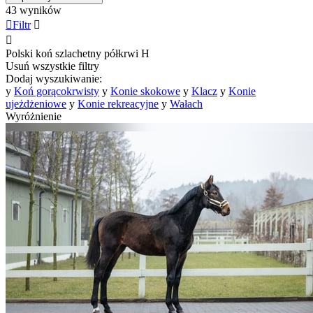
43 wyników

Filtr


Polski koń szlachetny półkrwi
H
Usuń wszystkie filtry
Dodaj wyszukiwanie:
y
Koń gorącokrwisty
y
Konie skokowe
y
Klacz
y
Konie
ujeżdżeniowe
y
Konie rekreacyjne
y
Wałach
Wyróżnienie