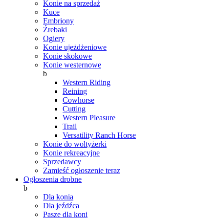
Konie na sprzedaż
Kuce
Embriony
Źrebaki
Ogiery
Konie ujeżdżeniowe
Konie skokowe
Konie westernowe
b
Western Riding
Reining
Cowhorse
Cutting
Western Pleasure
Trail
Versatility Ranch Horse
Konie do woltyżerki
Konie rekreacyjne
Sprzedawcy
Zamieść ogłoszenie teraz
Ogłoszenia drobne
b
Dla konia
Dla jeźdźca
Pasze dla koni