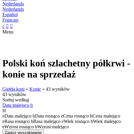
Nederlands
Nederlands
Español
Français
c


Menu
Polski koń szlachetny półkrwi -
konie na sprzedaż
Giełda koni
»
Konie
»
43 wyników
43 wyników
Sortuj według
Data malejąco
b
H
e
Data malejąco
b
Data rosnąco
e
Cena rosnąco
b
Cena malejąco
e
Rasa rosnąco
b
Rasa malejąco
e
Wiek rosnąco
b
Wiek malejąco
e
Wzrost rosnąco
b
Wzrost malejąco
Zapisz wyszukiwanie