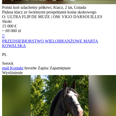
Polski koń szlachetny półkrwi, Klacz, 2 lat, Gniada
Piękna klacz ze świetnymi prospektami konia skokowego
O: ULTRA FLIP DE MUZE | OM: VIGO DARSOUILLES
Skoki
15 000 €
~ 69 060 zł

PRZEDSIĘBIORSTWO WIELOBRANŻOWE MARTA
KOWALSKA
PL
Serock
mail
Kontakt
favorite
Zapisz
Zapamiętane
Wyróżnienie