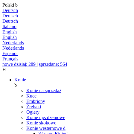
Polski
b
Deutsch
Deutsch
Deutsch
Italiano
English
English
Nederlands
Nederlands
Español
Français
nowe dzisiaj: 289
|
sprzedane: 564
H
Konie
b
Konie na sprzedaż
Kuce
Embriony
Źrebaki
Ogiery
Konie ujeżdżeniowe
Konie skokowe
Konie westernowe
d
Western Riding