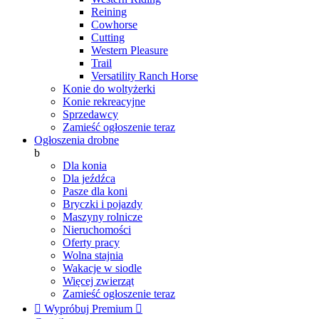
Reining
Cowhorse
Cutting
Western Pleasure
Trail
Versatility Ranch Horse
Konie do woltyżerki
Konie rekreacyjne
Sprzedawcy
Zamieść ogłoszenie teraz
Ogłoszenia drobne
b
Dla konia
Dla jeźdźca
Pasze dla koni
Bryczki i pojazdy
Maszyny rolnicze
Nieruchomości
Oferty pracy
Wolna stajnia
Wakacje w siodle
Więcej zwierząt
Zamieść ogłoszenie teraz

Wypróbuj Premium
