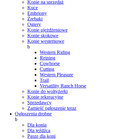
Konie na sprzedaż
Kuce
Embriony
Źrebaki
Ogiery
Konie ujeżdżeniowe
Konie skokowe
Konie westernowe
b
Western Riding
Reining
Cowhorse
Cutting
Western Pleasure
Trail
Versatility Ranch Horse
Konie do woltyżerki
Konie rekreacyjne
Sprzedawcy
Zamieść ogłoszenie teraz
Ogłoszenia drobne
b
Dla konia
Dla jeźdźca
Pasze dla koni