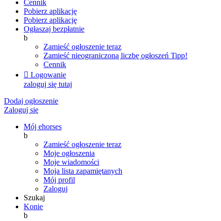
Cennik
Pobierz aplikację
Pobierz aplikację
Ogłaszaj bezpłatnie
b
Zamieść ogłoszenie teraz
Zamieść nieograniczoną liczbę ogłoszeń
Tipp!
Cennik

Logowanie
zaloguj się tutaj
Dodaj ogłoszenie
Zaloguj się
Mój ehorses
b
Zamieść ogłoszenie teraz
Moje ogłoszenia
Moje wiadomości
Moja lista zapamiętanych
Mój profil
Zaloguj
Szukaj
Konie
b