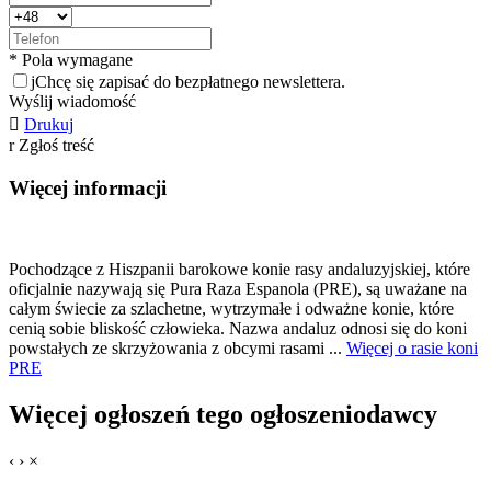
* Pola wymagane
j
Chcę się zapisać do bezpłatnego newslettera.
Wyślij wiadomość

Drukuj
r
Zgłoś treść
Więcej informacji
Pochodzące z Hiszpanii barokowe konie rasy andaluzyjskiej, które
oficjalnie nazywają się Pura Raza Espanola (PRE), są uważane na
całym świecie za szlachetne, wytrzymałe i odważne konie, które
cenią sobie bliskość człowieka. Nazwa andaluz odnosi się do koni
powstałych ze skrzyżowania z obcymi rasami ...
Więcej o rasie koni
PRE
Więcej ogłoszeń tego ogłoszeniodawcy
‹
›
×