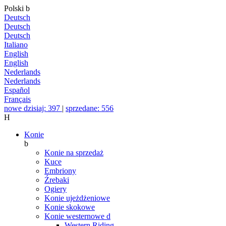
Polski
b
Deutsch
Deutsch
Deutsch
Italiano
English
English
Nederlands
Nederlands
Español
Français
nowe dzisiaj: 397
|
sprzedane: 556
H
Konie
b
Konie na sprzedaż
Kuce
Embriony
Źrebaki
Ogiery
Konie ujeżdżeniowe
Konie skokowe
Konie westernowe
d
Western Riding