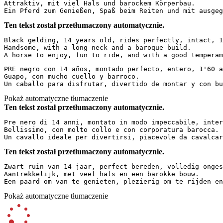
Attraktiv, mit viel Hals und barockem Körperbau.  

Ein Pferd zum Genießen, Spaß beim Reiten und mit ausgeg
Ten tekst został przetłumaczony automatycznie.
Black gelding, 14 years old, rides perfectly, intact, 1
Handsome, with a long neck and a baroque build.  

A horse to enjoy, fun to ride, and with a good temperam
PRE negro con 14 años, montado perfecto, entero, 1'60 a 
Guapo, con mucho cuello y barroco.

Un caballo para disfrutar, divertido de montar y con bu
Pokaż automatyczne tłumaczenie
Ten tekst został przetłumaczony automatycznie.
Pre nero di 14 anni, montato in modo impeccabile, inter
Bellissimo, con molto collo e con corporatura barocca. 
Un cavallo ideale per divertirsi, piacevole da cavalcar
Ten tekst został przetłumaczony automatycznie.
Zwart ruin van 14 jaar, perfect bereden, volledig onges
Aantrekkelijk, met veel hals en een barokke bouw.  

Een paard om van te genieten, plezierig om te rijden en
Pokaż automatyczne tłumaczenie