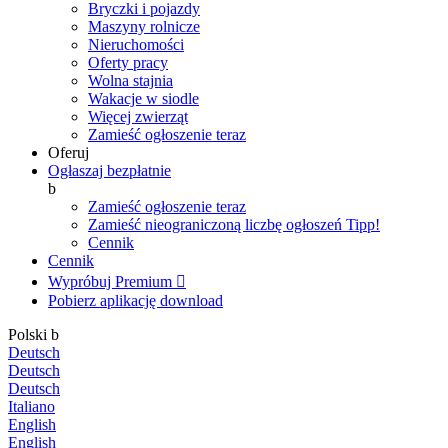
Bryczki i pojazdy
Maszyny rolnicze
Nieruchomości
Oferty pracy
Wolna stajnia
Wakacje w siodle
Więcej zwierząt
Zamieść ogłoszenie teraz
Oferuj
Ogłaszaj bezpłatnie
b
Zamieść ogłoszenie teraz
Zamieść nieograniczoną liczbę ogłoszeń
Tipp!
Cennik
Cennik
Wypróbuj Premium

Pobierz aplikację
download
Polski
b
Deutsch
Deutsch
Deutsch
Italiano
English
English