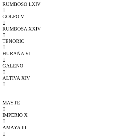
RUMBOSO LXIV

GOLFO V

RUMBOSA XXIV

TENORIO

HURAÑA VI

GALENO

ALTIVA XIV

MAYTE

IMPERIO X

AMAYA III
