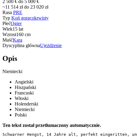
2 500 € do 5 000 €
~11 514 zł do 23 020 zł
Rasa
PRE
Typ
Koń gorącokrwisty
Płeć
Ogier
Wiek
15 lat
Wzrost
160 cm
Maść
Kara
Dyscyplina główna
Ujeżdżenie
Opis
Niemiecki
Angielski
Hiszpański
Francuski
Włoski
Holenderski
Niemiecki
Polski
Ten tekst został przetłumaczony automatycznie.
Schwarner Hengst, 14 Jahre alt, perfekt eingeritten, un