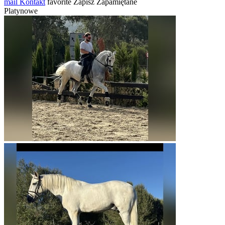
mail
Kontakt
favorite
Zapisz
Zapamiętane
Platynowe