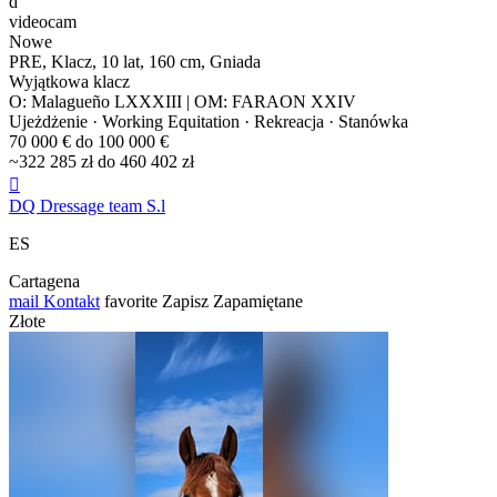
d
videocam
Nowe
PRE, Klacz, 10 lat, 160 cm, Gniada
Wyjątkowa klacz
O: Malagueño LXXXIII | OM: FARAON XXIV
Ujeżdżenie · Working Equitation · Rekreacja · Stanówka
70 000 € do 100 000 €
~322 285 zł do 460 402 zł

DQ Dressage team S.l
ES
Cartagena
mail
Kontakt
favorite
Zapisz
Zapamiętane
Złote