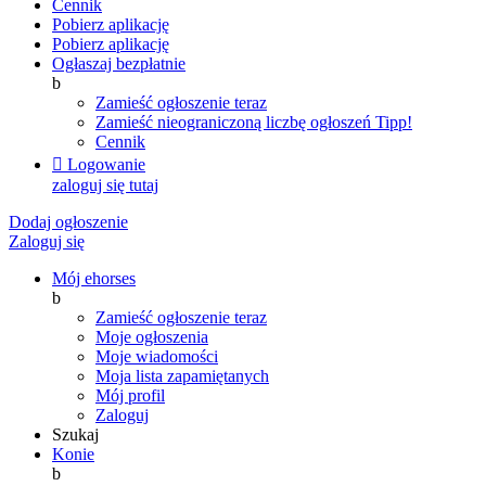
Cennik
Pobierz aplikację
Pobierz aplikację
Ogłaszaj bezpłatnie
b
Zamieść ogłoszenie teraz
Zamieść nieograniczoną liczbę ogłoszeń
Tipp!
Cennik

Logowanie
zaloguj się tutaj
Dodaj ogłoszenie
Zaloguj się
Mój ehorses
b
Zamieść ogłoszenie teraz
Moje ogłoszenia
Moje wiadomości
Moja lista zapamiętanych
Mój profil
Zaloguj
Szukaj
Konie
b