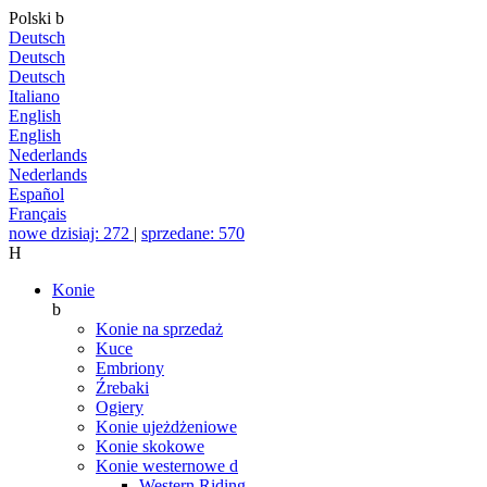
Polski
b
Deutsch
Deutsch
Deutsch
Italiano
English
English
Nederlands
Nederlands
Español
Français
nowe dzisiaj: 272
|
sprzedane: 570
H
Konie
b
Konie na sprzedaż
Kuce
Embriony
Źrebaki
Ogiery
Konie ujeżdżeniowe
Konie skokowe
Konie westernowe
d
Western Riding