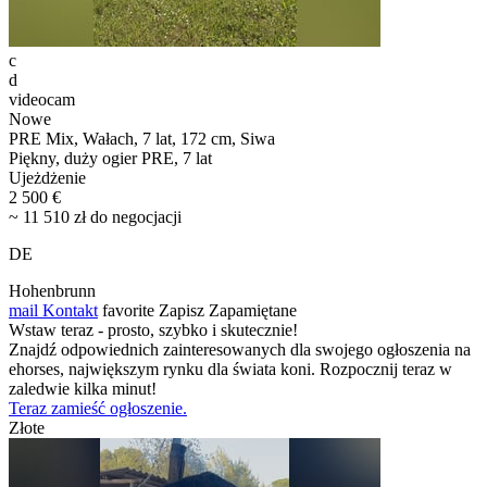
c
d
videocam
Nowe
PRE Mix, Wałach, 7 lat, 172 cm, Siwa
Piękny, duży ogier PRE, 7 lat
Ujeżdżenie
2 500 €
~ 11 510 zł do negocjacji
DE
Hohenbrunn
mail
Kontakt
favorite
Zapisz
Zapamiętane
Wstaw teraz - prosto, szybko i skutecznie!
Znajdź odpowiednich zainteresowanych dla swojego ogłoszenia na
ehorses, największym rynku dla świata koni. Rozpocznij teraz w
zaledwie kilka minut!
Teraz zamieść ogłoszenie.
Złote