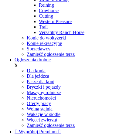
Reining
Cowhorse
Cutting
Western Pleasure
Trail
Versatility Ranch Horse
Konie do woltyżerki
Konie rekreacyjne
Sprzedawcy
Zamieść ogłoszenie teraz
Ogłoszenia drobne
b
Dla konia
Dla jeźdźca
Pasze dla koni
Bryczki i pojazdy
Maszyny rolnicze
Nieruchomości
Oferty pracy
Wolna stajnia
Wakacje w siodle
Więcej zwierząt
Zamieść ogłoszenie teraz

Wypróbuj Premium
