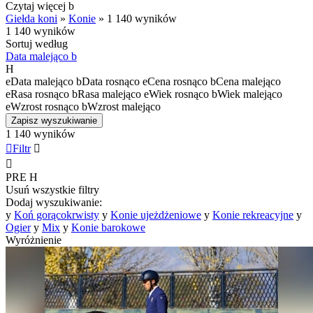
Czytaj więcej
b
Giełda koni
»
Konie
»
1 140 wyników
1 140 wyników
Sortuj według
Data malejąco
b
H
e
Data malejąco
b
Data rosnąco
e
Cena rosnąco
b
Cena malejąco
e
Rasa rosnąco
b
Rasa malejąco
e
Wiek rosnąco
b
Wiek malejąco
e
Wzrost rosnąco
b
Wzrost malejąco
Zapisz wyszukiwanie
1 140 wyników

Filtr


PRE
H
Usuń wszystkie filtry
Dodaj wyszukiwanie:
y
Koń gorącokrwisty
y
Konie ujeżdżeniowe
y
Konie rekreacyjne
y
Ogier
y
Mix
y
Konie barokowe
Wyróżnienie