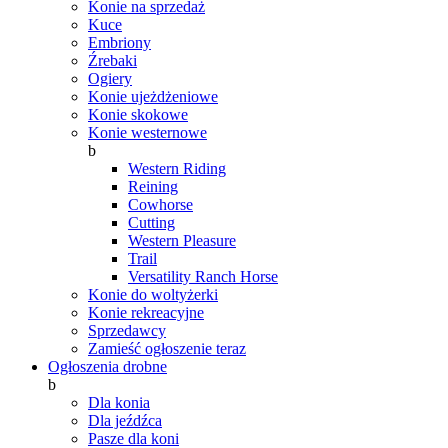
Konie na sprzedaż
Kuce
Embriony
Źrebaki
Ogiery
Konie ujeżdżeniowe
Konie skokowe
Konie westernowe
b
Western Riding
Reining
Cowhorse
Cutting
Western Pleasure
Trail
Versatility Ranch Horse
Konie do woltyżerki
Konie rekreacyjne
Sprzedawcy
Zamieść ogłoszenie teraz
Ogłoszenia drobne
b
Dla konia
Dla jeźdźca
Pasze dla koni