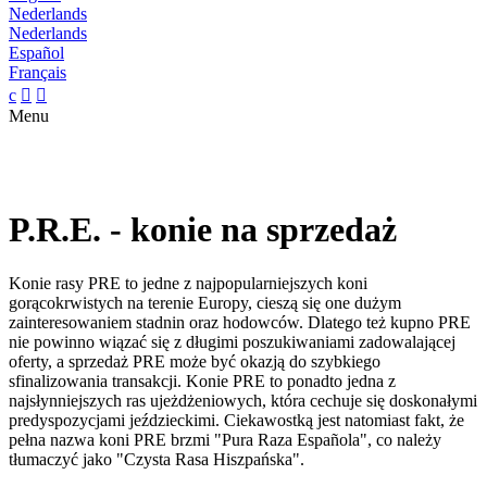
Nederlands
Nederlands
Español
Français
c


Menu
P.R.E. - konie na sprzedaż
Konie rasy PRE to jedne z najpopularniejszych koni
gorącokrwistych na terenie Europy, cieszą się one dużym
zainteresowaniem stadnin oraz hodowców. Dlatego też kupno PRE
nie powinno wiązać się z długimi poszukiwaniami zadowalającej
oferty, a sprzedaż PRE może być okazją do szybkiego
sfinalizowania transakcji. Konie PRE to ponadto jedna z
najsłynniejszych ras ujeżdżeniowych, która cechuje się doskonałymi
predyspozycjami jeździeckimi. Ciekawostką jest natomiast fakt, że
pełna nazwa koni PRE brzmi "Pura Raza Española", co należy
tłumaczyć jako "Czysta Rasa Hiszpańska".