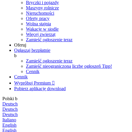
Bryczki i pojazdy
Maszyny rolnicze
Nieruchomości
Oferty pracy
Wolna stajnia
Wakacje w siodle
Więcej zwierząt
Zamieść ogłoszenie teraz
Oferuj
Ogłaszaj bezpłatnie
b
Zamieść ogłoszenie teraz
Zamieść nieograniczoną liczbę ogłoszeń
Tipp!
Cennik
Cennik
Wypróbuj Premium

Pobierz aplikację
download
Polski
b
Deutsch
Deutsch
Deutsch
Italiano
English
English