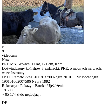
c
d
videocam
Nowe
PRE Mix, Wałach, 11 lat, 171 cm, Kara
Doświadczony koń show i jeździecki, PRE, o mocnych nerwach,
wszechstronny
O: LL Remate 72415100263790 Negra 2010 | OM: Bocanegra
190101002007586 Negra 1992
Rekreacja · Pokazy · Barok · Ujeżdżenie
18 500 €
~ 85 174 zł do negocjacji
DE