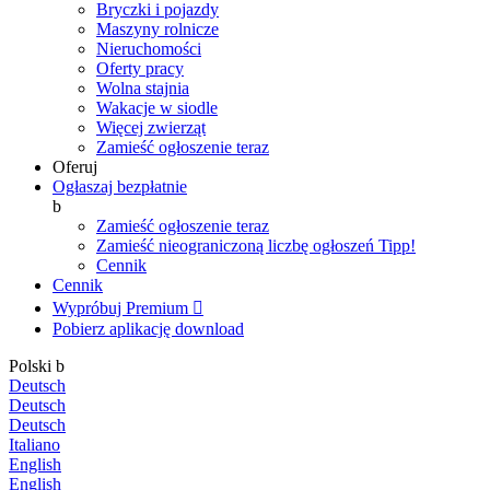
Bryczki i pojazdy
Maszyny rolnicze
Nieruchomości
Oferty pracy
Wolna stajnia
Wakacje w siodle
Więcej zwierząt
Zamieść ogłoszenie teraz
Oferuj
Ogłaszaj bezpłatnie
b
Zamieść ogłoszenie teraz
Zamieść nieograniczoną liczbę ogłoszeń
Tipp!
Cennik
Cennik
Wypróbuj Premium

Pobierz aplikację
download
Polski
b
Deutsch
Deutsch
Deutsch
Italiano
English
English