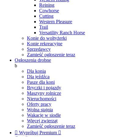
Reining
Cowhorse
Cutting
Western Pleasure
Trail
Versatility Ranch Horse
Konie do woltyżerki
Konie rekreacyjne
Sprzedawcy
Zamieść ogłoszenie teraz
Ogłoszenia drobne
b
Dla konia
Dla jeźdźca
Pasze dla koni
Bryczki i pojazdy
Maszyny rolnicze
Nieruchomości
Oferty pracy
Wolna stajnia
Wakacje w siodle
Więcej zwierząt
Zamieść ogłoszenie teraz

Wypróbuj Premium
