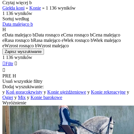
Czytaj więcej
b
Giełda koni
»
Konie
»
1 136 wyników
1 136 wyników
Sortuj według
Data malejąco
b
H
e
Data malejąco
b
Data rosnąco
e
Cena rosnąco
b
Cena malejąco
e
Rasa rosnąco
b
Rasa malejąco
e
Wiek rosnąco
b
Wiek malejąco
e
Wzrost rosnąco
b
Wzrost malejąco
Zapisz wyszukiwanie
1 136 wyników

Filtr


PRE
H
Usuń wszystkie filtry
Dodaj wyszukiwanie:
y
Koń gorącokrwisty
y
Konie ujeżdżeniowe
y
Konie rekreacyjne
y
Ogier
y
Mix
y
Konie barokowe
Wyróżnienie