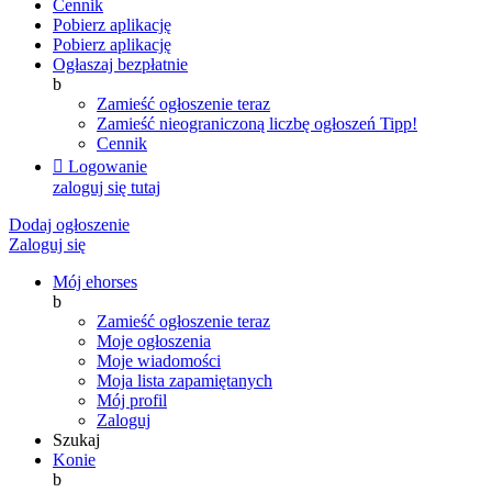
Cennik
Pobierz aplikację
Pobierz aplikację
Ogłaszaj bezpłatnie
b
Zamieść ogłoszenie teraz
Zamieść nieograniczoną liczbę ogłoszeń
Tipp!
Cennik

Logowanie
zaloguj się tutaj
Dodaj ogłoszenie
Zaloguj się
Mój ehorses
b
Zamieść ogłoszenie teraz
Moje ogłoszenia
Moje wiadomości
Moja lista zapamiętanych
Mój profil
Zaloguj
Szukaj
Konie
b