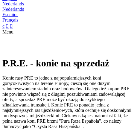
Nederlands
Nederlands
Español
Français
c


Menu
P.R.E. - konie na sprzedaż
Konie rasy PRE to jedne z najpopularniejszych koni
gorącokrwistych na terenie Europy, cieszą się one dużym
zainteresowaniem stadnin oraz hodowców. Dlatego też kupno PRE
nie powinno wiązać się z długimi poszukiwaniami zadowalającej
oferty, a sprzedaż PRE może być okazją do szybkiego
sfinalizowania transakcji. Konie PRE to ponadto jedna z
najsłynniejszych ras ujeżdżeniowych, która cechuje się doskonałymi
predyspozycjami jeździeckimi. Ciekawostką jest natomiast fakt, że
pełna nazwa koni PRE brzmi "Pura Raza Española", co należy
tłumaczyć jako "Czysta Rasa Hiszpańska".