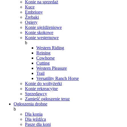
Konie na sprzedaż
Kuce
Embriony
Źrebaki
Ogiery
Konie ujeżdżeniowe
Konie skokowe
Konie westernowe
b
Western Riding
Reining
Cowhorse
Cutting
Western Pleasure
Trail
Versatility Ranch Horse
Konie do woltyżerki
Konie rekreacyjne
Sprzedawcy
Zamieść ogłoszenie teraz
Ogłoszenia drobne
b
Dla konia
Dla jeźdźca
Pasze dla koni