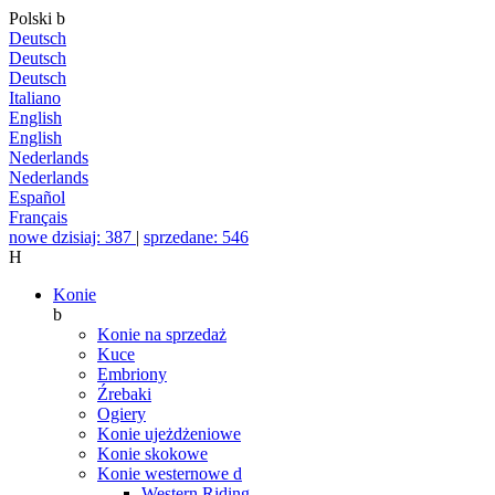
Polski
b
Deutsch
Deutsch
Deutsch
Italiano
English
English
Nederlands
Nederlands
Español
Français
nowe dzisiaj: 387
|
sprzedane: 546
H
Konie
b
Konie na sprzedaż
Kuce
Embriony
Źrebaki
Ogiery
Konie ujeżdżeniowe
Konie skokowe
Konie westernowe
d
Western Riding