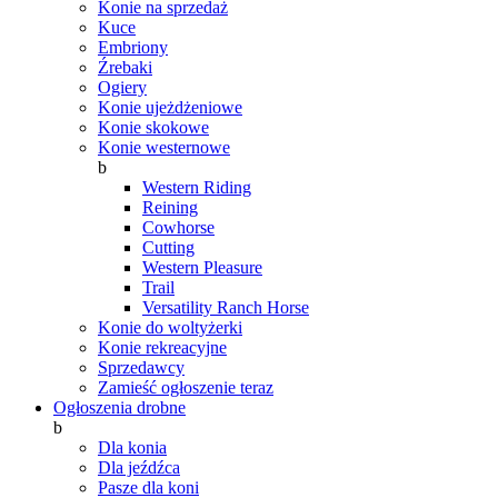
Konie na sprzedaż
Kuce
Embriony
Źrebaki
Ogiery
Konie ujeżdżeniowe
Konie skokowe
Konie westernowe
b
Western Riding
Reining
Cowhorse
Cutting
Western Pleasure
Trail
Versatility Ranch Horse
Konie do woltyżerki
Konie rekreacyjne
Sprzedawcy
Zamieść ogłoszenie teraz
Ogłoszenia drobne
b
Dla konia
Dla jeźdźca
Pasze dla koni