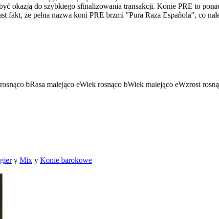
ć okazją do szybkiego sfinalizowania transakcji. Konie PRE to ponadt
ast fakt, że pełna nazwa koni PRE brzmi "Pura Raza Española", co na
rosnąco
b
Rasa malejąco
e
Wiek rosnąco
b
Wiek malejąco
e
Wzrost rosn
gier
y
Mix
y
Konie barokowe