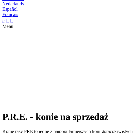
Nederlands
Español
Français
c


Menu
P.R.E. - konie na sprzedaż
Konie rasy PRE to jedne z najpopularniejszych koni gorącokrwistyc