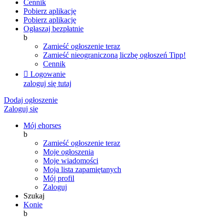
Cennik
Pobierz aplikację
Pobierz aplikację
Ogłaszaj bezpłatnie
b
Zamieść ogłoszenie teraz
Zamieść nieograniczoną liczbę ogłoszeń
Tipp!
Cennik

Logowanie
zaloguj się tutaj
Dodaj ogłoszenie
Zaloguj się
Mój ehorses
b
Zamieść ogłoszenie teraz
Moje ogłoszenia
Moje wiadomości
Moja lista zapamiętanych
Mój profil
Zaloguj
Szukaj
Konie
b