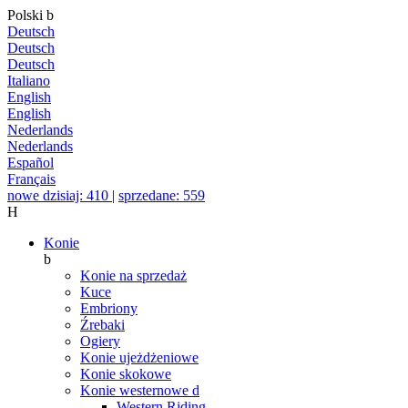
Polski
b
Deutsch
Deutsch
Deutsch
Italiano
English
English
Nederlands
Nederlands
Español
Français
nowe dzisiaj: 410
|
sprzedane: 559
H
Konie
b
Konie na sprzedaż
Kuce
Embriony
Źrebaki
Ogiery
Konie ujeżdżeniowe
Konie skokowe
Konie westernowe
d
Western Riding