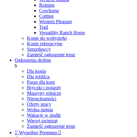
Reining
Cowhorse
Cutting
Western Pleasure
Trail
Versatility Ranch Horse
Konie do woltyżerki
Konie rekreacyjne
Sprzedawcy
Zamieść ogłoszenie teraz
Ogłoszenia drobne
b
Dla konia
Dla jeźdźca
Pasze dla koni
Bryczki i pojazdy
Maszyny rolnicze
Nieruchomości
Oferty pracy
Wolna stajnia
Wakacje w siodle
Więcej zwierząt
Zamieść ogłoszenie teraz

Wypróbuj Premium
