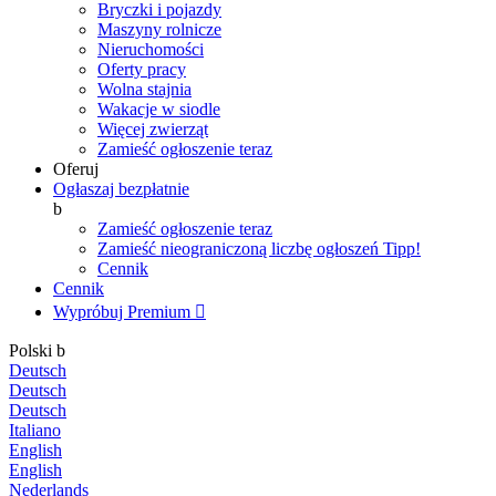
Bryczki i pojazdy
Maszyny rolnicze
Nieruchomości
Oferty pracy
Wolna stajnia
Wakacje w siodle
Więcej zwierząt
Zamieść ogłoszenie teraz
Oferuj
Ogłaszaj bezpłatnie
b
Zamieść ogłoszenie teraz
Zamieść nieograniczoną liczbę ogłoszeń
Tipp!
Cennik
Cennik
Wypróbuj Premium

Polski
b
Deutsch
Deutsch
Deutsch
Italiano
English
English
Nederlands