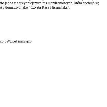
o jedna z najsłynniejszych ras ujeżdżeniowych, która cechuje się
leży tłumaczyć jako "Czysta Rasa Hiszpańska".
ąco
b
Wzrost malejąco