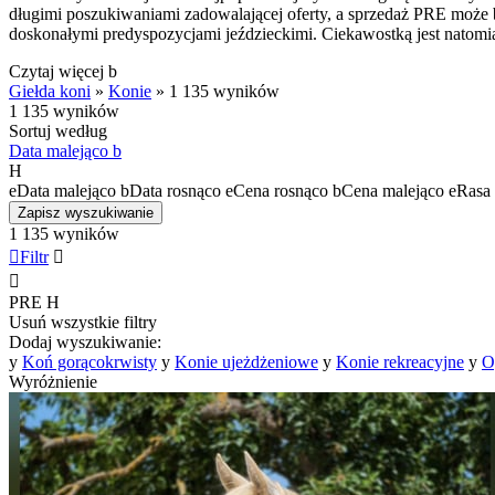
długimi poszukiwaniami zadowalającej oferty, a sprzedaż PRE może by
doskonałymi predyspozycjami jeździeckimi. Ciekawostką jest natomi
Czytaj więcej
b
Giełda koni
»
Konie
»
1 135 wyników
1 135 wyników
Sortuj według
Data malejąco
b
H
e
Data malejąco
b
Data rosnąco
e
Cena rosnąco
b
Cena malejąco
e
Rasa 
Zapisz wyszukiwanie
1 135 wyników

Filtr


PRE
H
Usuń wszystkie filtry
Dodaj wyszukiwanie:
y
Koń gorącokrwisty
y
Konie ujeżdżeniowe
y
Konie rekreacyjne
y
O
Wyróżnienie