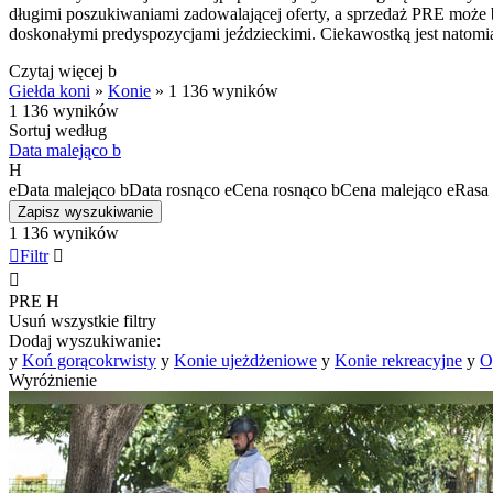
długimi poszukiwaniami zadowalającej oferty, a sprzedaż PRE może by
doskonałymi predyspozycjami jeździeckimi. Ciekawostką jest natomi
Czytaj więcej
b
Giełda koni
»
Konie
»
1 136 wyników
1 136 wyników
Sortuj według
Data malejąco
b
H
e
Data malejąco
b
Data rosnąco
e
Cena rosnąco
b
Cena malejąco
e
Rasa 
Zapisz wyszukiwanie
1 136 wyników

Filtr


PRE
H
Usuń wszystkie filtry
Dodaj wyszukiwanie:
y
Koń gorącokrwisty
y
Konie ujeżdżeniowe
y
Konie rekreacyjne
y
O
Wyróżnienie