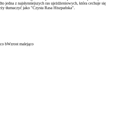
o jedna z najsłynniejszych ras ujeżdżeniowych, która cechuje się
leży tłumaczyć jako "Czysta Rasa Hiszpańska".
ąco
b
Wzrost malejąco