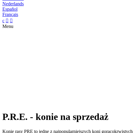
Nederlands
Español
Français
c


Menu
P.R.E. - konie na sprzedaż
Konie rasy PRE to jedne z najpopularniejszych koni gorącokrwistyc