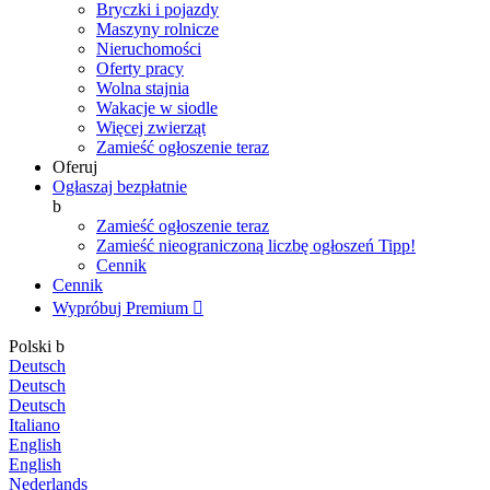
Bryczki i pojazdy
Maszyny rolnicze
Nieruchomości
Oferty pracy
Wolna stajnia
Wakacje w siodle
Więcej zwierząt
Zamieść ogłoszenie teraz
Oferuj
Ogłaszaj bezpłatnie
b
Zamieść ogłoszenie teraz
Zamieść nieograniczoną liczbę ogłoszeń
Tipp!
Cennik
Cennik
Wypróbuj Premium

Polski
b
Deutsch
Deutsch
Deutsch
Italiano
English
English
Nederlands