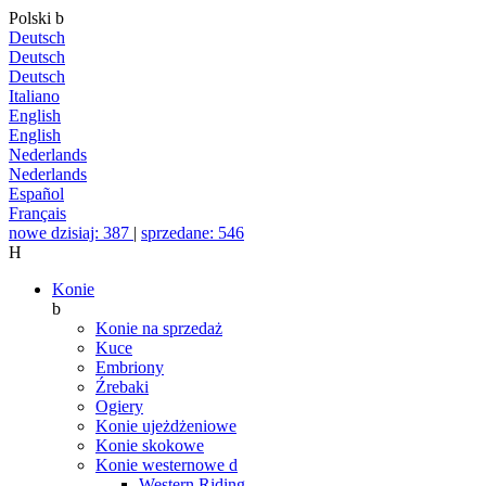
Polski
b
Deutsch
Deutsch
Deutsch
Italiano
English
English
Nederlands
Nederlands
Español
Français
nowe dzisiaj: 387
|
sprzedane: 546
H
Konie
b
Konie na sprzedaż
Kuce
Embriony
Źrebaki
Ogiery
Konie ujeżdżeniowe
Konie skokowe
Konie westernowe
d
Western Riding