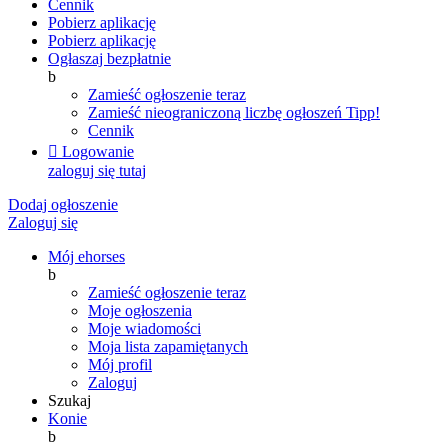
Cennik
Pobierz aplikację
Pobierz aplikację
Ogłaszaj bezpłatnie
b
Zamieść ogłoszenie teraz
Zamieść nieograniczoną liczbę ogłoszeń
Tipp!
Cennik

Logowanie
zaloguj się tutaj
Dodaj ogłoszenie
Zaloguj się
Mój ehorses
b
Zamieść ogłoszenie teraz
Moje ogłoszenia
Moje wiadomości
Moja lista zapamiętanych
Mój profil
Zaloguj
Szukaj
Konie
b