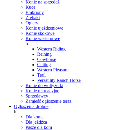
Konie na sprzedaż
Kuce
Embriony
Źrebaki
Ogiery
Konie ujeżdżeniowe
Konie skokowe
Konie westernowe
b
Western Riding
Reining
Cowhorse
Cutting
Western Pleasure
Trail
Versatility Ranch Horse
Konie do woltyżerki
Konie rekreacyjne
Sprzedawcy
Zamieść ogłoszenie teraz
Ogłoszenia drobne
b
Dla konia
Dla jeźdźca
Pasze dla koni