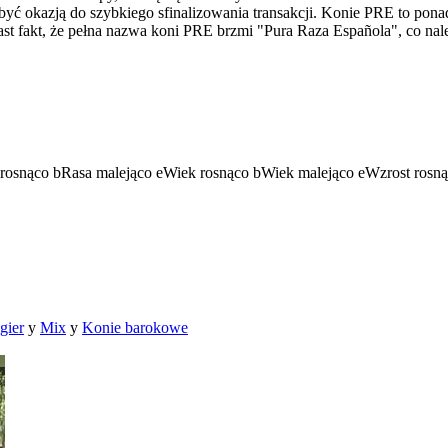
ć okazją do szybkiego sfinalizowania transakcji. Konie PRE to ponadt
ast fakt, że pełna nazwa koni PRE brzmi "Pura Raza Española", co na
rosnąco
b
Rasa malejąco
e
Wiek rosnąco
b
Wiek malejąco
e
Wzrost rosn
gier
y
Mix
y
Konie barokowe