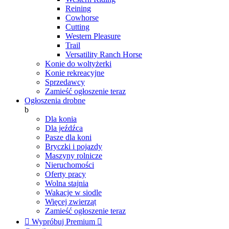
Reining
Cowhorse
Cutting
Western Pleasure
Trail
Versatility Ranch Horse
Konie do woltyżerki
Konie rekreacyjne
Sprzedawcy
Zamieść ogłoszenie teraz
Ogłoszenia drobne
b
Dla konia
Dla jeźdźca
Pasze dla koni
Bryczki i pojazdy
Maszyny rolnicze
Nieruchomości
Oferty pracy
Wolna stajnia
Wakacje w siodle
Więcej zwierząt
Zamieść ogłoszenie teraz

Wypróbuj Premium
