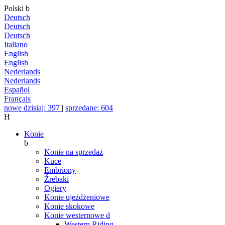
Polski
b
Deutsch
Deutsch
Deutsch
Italiano
English
English
Nederlands
Nederlands
Español
Français
nowe dzisiaj: 397
|
sprzedane: 604
H
Konie
b
Konie na sprzedaż
Kuce
Embriony
Źrebaki
Ogiery
Konie ujeżdżeniowe
Konie skokowe
Konie westernowe
d
Western Riding