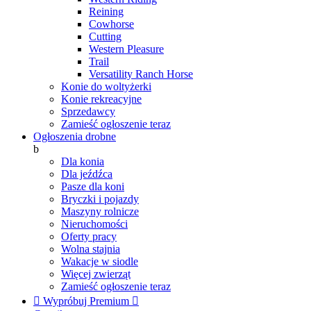
Reining
Cowhorse
Cutting
Western Pleasure
Trail
Versatility Ranch Horse
Konie do woltyżerki
Konie rekreacyjne
Sprzedawcy
Zamieść ogłoszenie teraz
Ogłoszenia drobne
b
Dla konia
Dla jeźdźca
Pasze dla koni
Bryczki i pojazdy
Maszyny rolnicze
Nieruchomości
Oferty pracy
Wolna stajnia
Wakacje w siodle
Więcej zwierząt
Zamieść ogłoszenie teraz

Wypróbuj Premium
