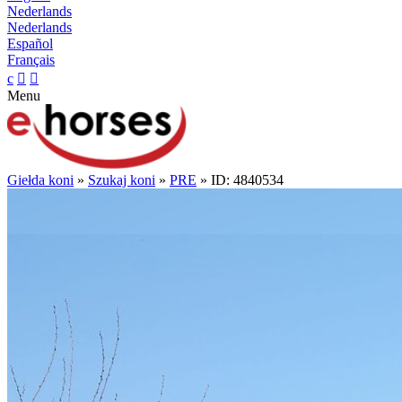
Nederlands
Nederlands
Español
Français
c


Menu
Giełda koni
»
Szukaj koni
»
PRE
» ID: 4840534