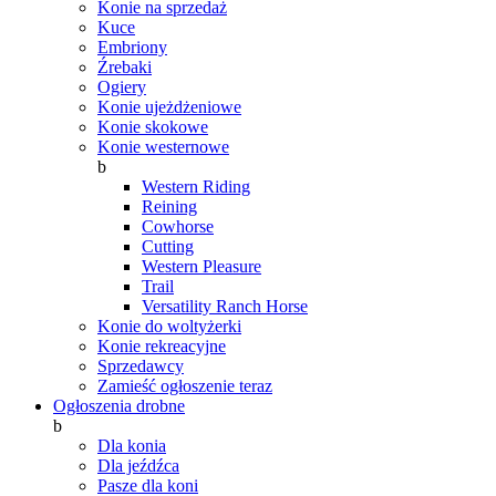
Konie na sprzedaż
Kuce
Embriony
Źrebaki
Ogiery
Konie ujeżdżeniowe
Konie skokowe
Konie westernowe
b
Western Riding
Reining
Cowhorse
Cutting
Western Pleasure
Trail
Versatility Ranch Horse
Konie do woltyżerki
Konie rekreacyjne
Sprzedawcy
Zamieść ogłoszenie teraz
Ogłoszenia drobne
b
Dla konia
Dla jeźdźca
Pasze dla koni