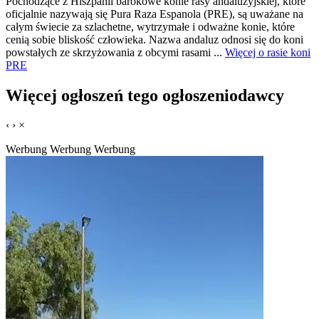
Pochodzące z Hiszpanii barokowe konie rasy andaluzyjskiej, które
oficjalnie nazywają się Pura Raza Espanola (PRE), są uważane na
całym świecie za szlachetne, wytrzymałe i odważne konie, które
cenią sobie bliskość człowieka. Nazwa andaluz odnosi się do koni
powstałych ze skrzyżowania z obcymi rasami ...
Więcej o rasie koni
PRE
Więcej ogłoszeń tego ogłoszeniodawcy
‹
›
×
Werbung
Werbung
Werbung