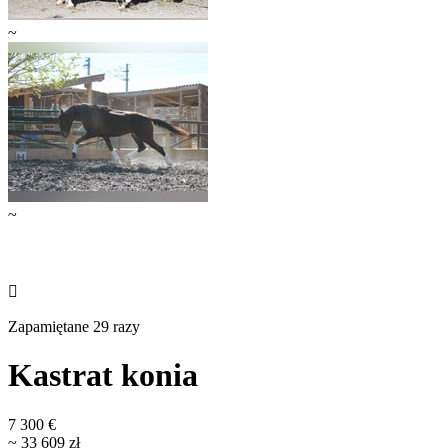
~
~

Zapamiętane 29 razy
Kastrat konia
7 300 €
~ 33 609 zł