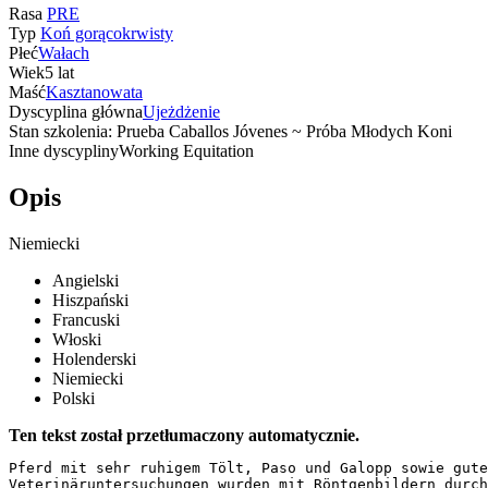
Rasa
PRE
Typ
Koń gorącokrwisty
Płeć
Wałach
Wiek
5 lat
Maść
Kasztanowata
Dyscyplina główna
Ujeżdżenie
Stan szkolenia: Prueba Caballos Jóvenes ~ Próba Młodych Koni
Inne dyscypliny
Working Equitation
Opis
Niemiecki
Angielski
Hiszpański
Francuski
Włoski
Holenderski
Niemiecki
Polski
Ten tekst został przetłumaczony automatycznie.
Pferd mit sehr ruhigem Tölt, Paso und Galopp sowie guten
Veterinäruntersuchungen wurden mit Röntgenbildern durch