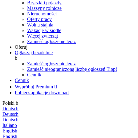
Bryczki i pojazdy
Maszyny rolnicze
Nieruchomości
Oferty pracy
Wolna stajnia
Wakacje w siodle
Więcej zwierząt
Zamieść ogłoszenie teraz
Oferuj
Ogłaszaj bezpłatnie
b
Zamieść ogłoszenie teraz
Zamieść nieograniczoną liczbę ogłoszeń
Tipp!
Cennik
Cennik
Wypróbuj Premium

Pobierz aplikację
download
Polski
b
Deutsch
Deutsch
Deutsch
Italiano
English
English