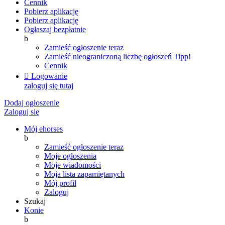
Cennik
Pobierz aplikację
Pobierz aplikację
Ogłaszaj bezpłatnie
b
Zamieść ogłoszenie teraz
Zamieść nieograniczoną liczbę ogłoszeń
Tipp!
Cennik

Logowanie
zaloguj się tutaj
Dodaj ogłoszenie
Zaloguj się
Mój ehorses
b
Zamieść ogłoszenie teraz
Moje ogłoszenia
Moje wiadomości
Moja lista zapamiętanych
Mój profil
Zaloguj
Szukaj
Konie
b