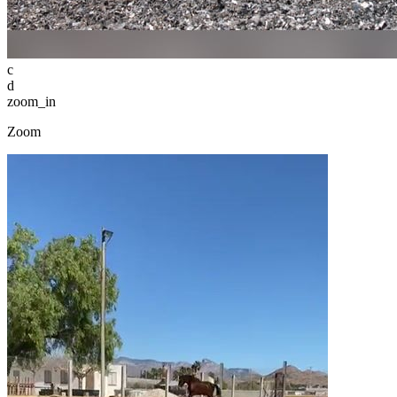
c
d
zoom_in
Zoom