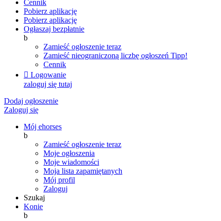
Cennik
Pobierz aplikację
Pobierz aplikację
Ogłaszaj bezpłatnie
b
Zamieść ogłoszenie teraz
Zamieść nieograniczoną liczbę ogłoszeń
Tipp!
Cennik

Logowanie
zaloguj się tutaj
Dodaj ogłoszenie
Zaloguj się
Mój ehorses
b
Zamieść ogłoszenie teraz
Moje ogłoszenia
Moje wiadomości
Moja lista zapamiętanych
Mój profil
Zaloguj
Szukaj
Konie
b