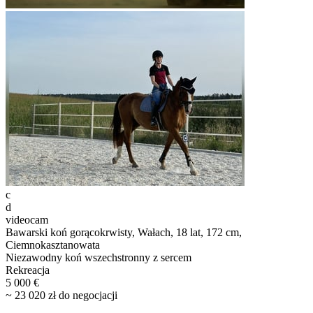
c
d
videocam
Bawarski koń gorącokrwisty, Wałach, 18 lat, 172 cm,
Ciemnokasztanowata
Niezawodny koń wszechstronny z sercem
Rekreacja
5 000 €
~ 23 020 zł do negocjacji