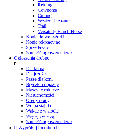
Reining
Cowhorse
Cutting
Western Pleasure
Trail
Versatility Ranch Horse
Konie do woltyżerki
Konie rekreacyjne
Sprzedawcy
Zamieść ogłoszenie teraz
Ogłoszenia drobne
b
Dla konia
Dla jeźdźca
Pasze dla koni
Bryczki i pojazdy
Maszyny rolnicze
Nieruchomości
Oferty pracy
Wolna stajnia
Wakacje w siodle
Więcej zwierząt
Zamieść ogłoszenie teraz

Wypróbuj Premium
