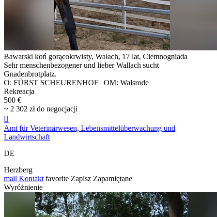
Bawarski koń gorącokrwisty, Wałach, 17 lat, Ciemnogniada
Sehr menschenbezogener und lieber Wallach sucht
Gnadenbrotplatz.
O: FÜRST SCHEURENHOF | OM: Walsrode
Rekreacja
500 €
~ 2 302 zł do negocjacji

Amt für Veterinärwesen, Lebensmittelüberwachung und
Landwirtschaft
DE
Herzberg
mail
Kontakt
favorite
Zapisz
Zapamiętane
Wyróżnienie