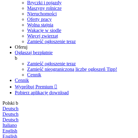
Bryczki i pojazdy
Maszyny rolnicze
Nieruchomości
Oferty pracy
Wolna stajnia
Wakacje w siodle
Więcej zwierząt
Zamieść ogłoszenie teraz
Oferuj
Ogłaszaj bezpłatnie
b
Zamieść ogłoszenie teraz
Zamieść nieograniczoną liczbę ogłoszeń
Tipp!
Cennik
Cennik
Wypróbuj Premium

Pobierz aplikację
download
Polski
b
Deutsch
Deutsch
Deutsch
Italiano
English
English