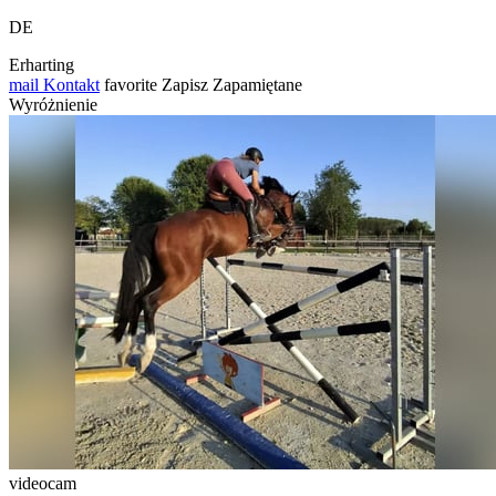
DE
Erharting
mail
Kontakt
favorite
Zapisz
Zapamiętane
Wyróżnienie
videocam