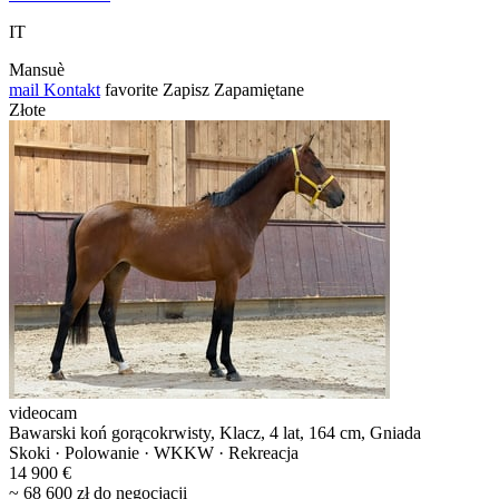
IT
Mansuè
mail
Kontakt
favorite
Zapisz
Zapamiętane
Złote
videocam
Bawarski koń gorącokrwisty, Klacz, 4 lat, 164 cm, Gniada
Skoki · Polowanie · WKKW · Rekreacja
14 900 €
~ 68 600 zł do negocjacji