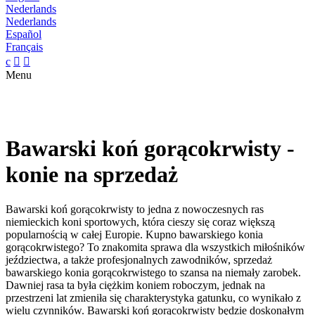
Nederlands
Nederlands
Español
Français
c


Menu
Bawarski koń gorącokrwisty -
konie na sprzedaż
Bawarski koń gorącokrwisty to jedna z nowoczesnych ras
niemieckich koni sportowych, która cieszy się coraz większą
popularnością w całej Europie. Kupno bawarskiego konia
gorącokrwistego? To znakomita sprawa dla wszystkich miłośników
jeździectwa, a także profesjonalnych zawodników, sprzedaż
bawarskiego konia gorącokrwistego to szansa na niemały zarobek.
Dawniej rasa ta była ciężkim koniem roboczym, jednak na
przestrzeni lat zmieniła się charakterystyka gatunku, co wynikało z
wielu czynników. Bawarski koń gorącokrwisty będzie doskonałym