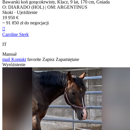
Bawarski koń gorącokrwisty, Klacz, 9 lat, 170 cm, Gniada
O: DIARADO (HOL) | OM: ARGENTINUS
Skoki · Ujeżdżenie
19 950 €
~ 91 850 zł do negocjacji

Caroline Sterk
IT
Mansuè
mail
Kontakt
favorite
Zapisz
Zapamiętane
Wyróżnienie