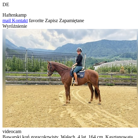
DE
Haftenkamp
mail
Kontakt
favorite
Zapisz
Zapamiętane
Wyróżnienie
videocam
Bawarski koń gorącokrwisty, Wałach, 4 lat, 164 cm, Kasztanowata