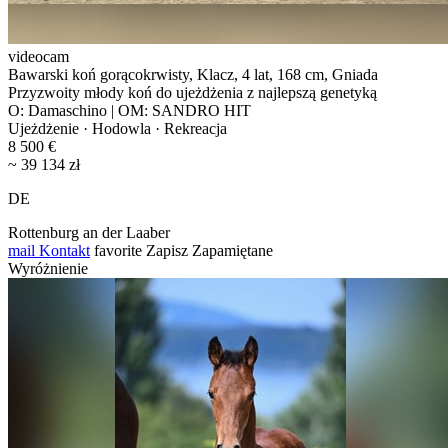
videocam
Bawarski koń gorącokrwisty, Klacz, 4 lat, 168 cm, Gniada
Przyzwoity młody koń do ujeżdżenia z najlepszą genetyką
O: Damaschino | OM: SANDRO HIT
Ujeżdżenie · Hodowla · Rekreacja
8 500 €
~ 39 134 zł
DE
Rottenburg an der Laaber
mail
Kontakt
favorite
Zapisz
Zapamiętane
Wyróżnienie