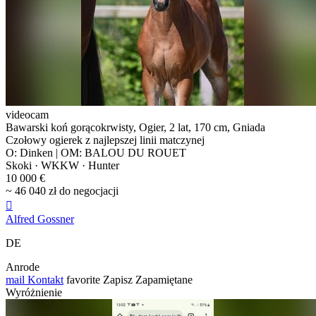
videocam
Bawarski koń gorącokrwisty, Ogier, 2 lat, 170 cm, Gniada
Czołowy ogierek z najlepszej linii matczynej
O: Dinken | OM: BALOU DU ROUET
Skoki · WKKW · Hunter
10 000 €
~ 46 040 zł do negocjacji

Alfred Gossner
DE
Anrode
mail
Kontakt
favorite
Zapisz
Zapamiętane
Wyróżnienie