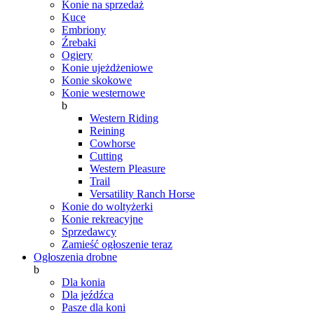
Konie na sprzedaż
Kuce
Embriony
Źrebaki
Ogiery
Konie ujeżdżeniowe
Konie skokowe
Konie westernowe
b
Western Riding
Reining
Cowhorse
Cutting
Western Pleasure
Trail
Versatility Ranch Horse
Konie do woltyżerki
Konie rekreacyjne
Sprzedawcy
Zamieść ogłoszenie teraz
Ogłoszenia drobne
b
Dla konia
Dla jeźdźca
Pasze dla koni