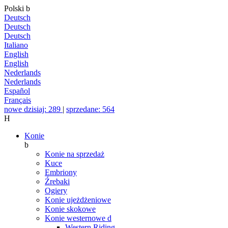
Polski
b
Deutsch
Deutsch
Deutsch
Italiano
English
English
Nederlands
Nederlands
Español
Français
nowe dzisiaj: 289
|
sprzedane: 564
H
Konie
b
Konie na sprzedaż
Kuce
Embriony
Źrebaki
Ogiery
Konie ujeżdżeniowe
Konie skokowe
Konie westernowe
d
Western Riding