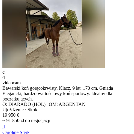
c
d
videocam
Bawarski koń gorącokrwisty, Klacz, 9 lat, 170 cm, Gniada
Elegancki, bardzo wartościowy koń sportowy. Idealny dla
początkujących.
O: DIARADO (HOL) | OM: ARGENTAN
Ujeżdżenie · Skoki
19 950 €
~ 91 850 zł do negocjacji

Caroline Sterk