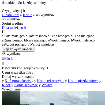
dodatkiem do każdej stadniny.
Czytaj więcej
b
Giełda koni
»
Konie
»
48 wyników
48 wyników
Sortuj według
Data malejąco
b
H
e
Data malejąco
b
Data rosnąco
e
Cena rosnąco
b
Cena malejąco
e
Rasa rosnąco
b
Rasa malejąco
e
Wiek rosnąco
b
Wiek malejąco
e
Wzrost rosnąco
b
Wzrost malejąco
Zapisz wyszukiwanie
48 wyników

Filtr


Bawarski koń gorącokrwisty
H
Usuń wszystkie filtry
Dodaj wyszukiwanie:
y
Koń gorącokrwisty
y
Konie rekreacyjne
y
Konie ujeżdżeniowe
y
Klacz
y
Konie skokowe
y
Wałach
Wyróżnienie