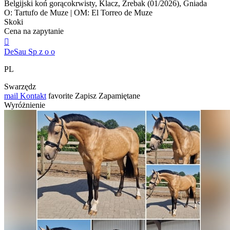
Belgijski koń gorącokrwisty, Klacz, Źrebak (01/2026), Gniada
O: Tartufo de Muze | OM: El Torreo de Muze
Skoki
Cena na zapytanie

DeSau Sp z o o
PL
Swarzędz
mail
Kontakt
favorite
Zapisz
Zapamiętane
Wyróżnienie