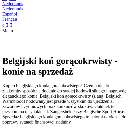
Nederlands
Nederlands
Español
Français
c


Menu
Belgijski koń gorącokrwisty -
konie na sprzedaż
Kupno belgijskiego konia gorącokrwistego? Czemu nie, to
znakomity sposób na dodanie do swojej hodowli silnego i naprawdę
eleganckiego konia. Belgijski koń gorącokrwisty (z ang. Belgisch
Warmblood) hodowany jest przede wszystkim do ujeżdżenia,
zawodów trzydniowych oraz konkursów skoków. Gatunek ten
przypomina rasy takie jak Zangersheide czy Belgische Sport Horse.
Sprzedaż belgijskiego konia gorącokrwistego to natomiast okazja do
poprawy sytuacji finansowej stadniny.