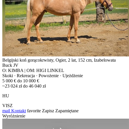
Belgijski koń gorącokrwisty, Ogier, 2 lat, 152 cm, Izabelowata
Buck JV
O: KIMBA | OM: HIGI LINKEL
Skoki · Rekreacja · Powożenie · Ujeżdżenie
5 000 € do 10 000 €
~23 024 zł do 46 040 zł
HU
VISZ
mail
Kontakt
favorite
Zapisz
Zapamiętane
Wyróżnienie