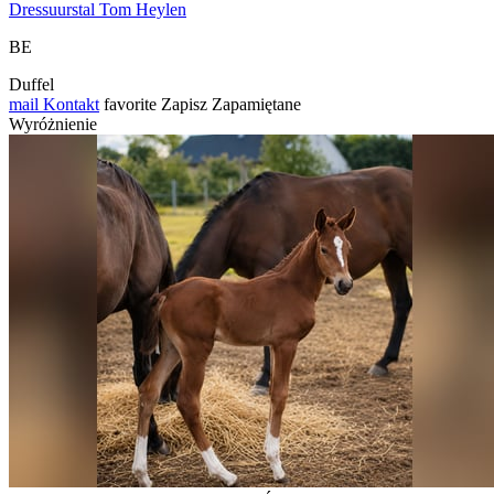
Dressuurstal Tom Heylen
BE
Duffel
mail
Kontakt
favorite
Zapisz
Zapamiętane
Wyróżnienie