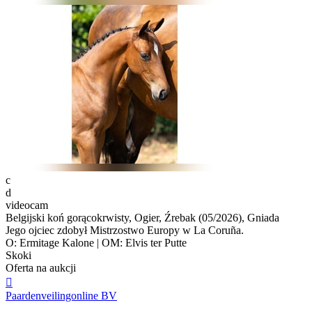
c
d
videocam
Belgijski koń gorącokrwisty, Ogier, Źrebak (05/2026), Gniada
Jego ojciec zdobył Mistrzostwo Europy w La Coruña.
O: Ermitage Kalone | OM: Elvis ter Putte
Skoki
Oferta na aukcji

Paardenveilingonline BV