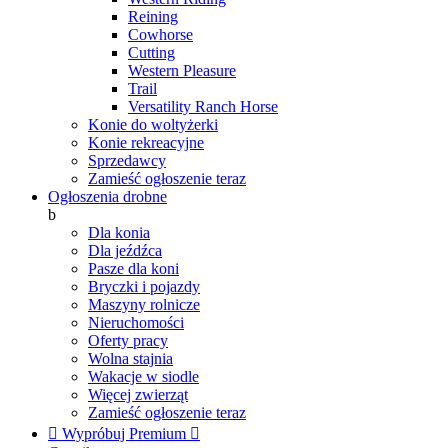
Reining
Cowhorse
Cutting
Western Pleasure
Trail
Versatility Ranch Horse
Konie do woltyżerki
Konie rekreacyjne
Sprzedawcy
Zamieść ogłoszenie teraz
Ogłoszenia drobne
b
Dla konia
Dla jeźdźca
Pasze dla koni
Bryczki i pojazdy
Maszyny rolnicze
Nieruchomości
Oferty pracy
Wolna stajnia
Wakacje w siodle
Więcej zwierząt
Zamieść ogłoszenie teraz

Wypróbuj Premium
