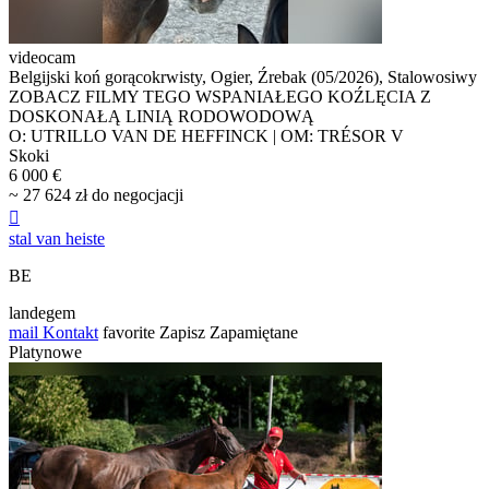
videocam
Belgijski koń gorącokrwisty, Ogier, Źrebak (05/2026), Stalowosiwy
ZOBACZ FILMY TEGO WSPANIAŁEGO KOŹLĘCIA Z
DOSKONAŁĄ LINIĄ RODOWODOWĄ
O: UTRILLO VAN DE HEFFINCK | OM: TRÉSOR V
Skoki
6 000 €
~ 27 624 zł do negocjacji

stal van heiste
BE
landegem
mail
Kontakt
favorite
Zapisz
Zapamiętane
Platynowe