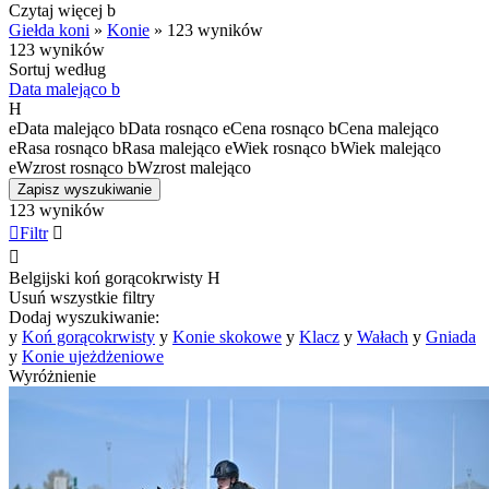
Czytaj więcej
b
Giełda koni
»
Konie
»
123 wyników
123 wyników
Sortuj według
Data malejąco
b
H
e
Data malejąco
b
Data rosnąco
e
Cena rosnąco
b
Cena malejąco
e
Rasa rosnąco
b
Rasa malejąco
e
Wiek rosnąco
b
Wiek malejąco
e
Wzrost rosnąco
b
Wzrost malejąco
Zapisz wyszukiwanie
123 wyników

Filtr


Belgijski koń gorącokrwisty
H
Usuń wszystkie filtry
Dodaj wyszukiwanie:
y
Koń gorącokrwisty
y
Konie skokowe
y
Klacz
y
Wałach
y
Gniada
y
Konie ujeżdżeniowe
Wyróżnienie