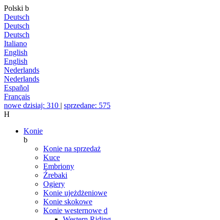
Polski
b
Deutsch
Deutsch
Deutsch
Italiano
English
English
Nederlands
Nederlands
Español
Français
nowe dzisiaj: 310
|
sprzedane: 575
H
Konie
b
Konie na sprzedaż
Kuce
Embriony
Źrebaki
Ogiery
Konie ujeżdżeniowe
Konie skokowe
Konie westernowe
d
Western Riding