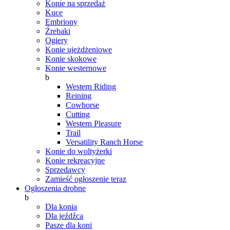
Konie na sprzedaż
Kuce
Embriony
Źrebaki
Ogiery
Konie ujeżdżeniowe
Konie skokowe
Konie westernowe
b
Western Riding
Reining
Cowhorse
Cutting
Western Pleasure
Trail
Versatility Ranch Horse
Konie do woltyżerki
Konie rekreacyjne
Sprzedawcy
Zamieść ogłoszenie teraz
Ogłoszenia drobne
b
Dla konia
Dla jeźdźca
Pasze dla koni