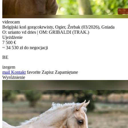
videocam
Belgijski koń gorącokrwisty, Ogier, Źrebak (03/2026), Gniada
O: urianto vd dries | OM: GRIBALDI (TRAK.)
Ujeżdżenie
7 500 €
~ 34 530 zł do negocjacji
BE
izegem
mail
Kontakt
favorite
Zapisz
Zapamiętane
Wyróżnienie