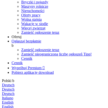
Bryczki i pojazdy
Maszyny rolnicze
Nieruchomości
Oferty pracy
Wolna stajnia
Wakacje w siodle
Więcej zwierząt
Zamieść ogłoszenie teraz
Oferuj
Ogłaszaj bezpłatnie
b
Zamieść ogłoszenie teraz
Zamieść nieograniczoną liczbę ogłoszeń
Tipp!
Cennik
Cennik
Wypróbuj Premium

Pobierz aplikację
download
Polski
b
Deutsch
Deutsch
Deutsch
Italiano
English
English