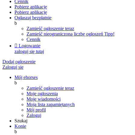
Cennik
Pobierz aplikację
Pobierz aplikację
Ogłaszaj bezpłatnie
b
Zamieść ogłoszenie teraz
Zamieść nieograniczoną liczbę ogłoszeń
Tipp!
Cennik

Logowanie
zaloguj się tutaj
Dodaj ogłoszenie
Zaloguj się
Mój ehorses
b
Zamieść ogłoszenie teraz
Moje ogłoszenia
Moje wiadomości
Moja lista zapamiętanych
Mój profil
Zaloguj
Szukaj
Konie
b