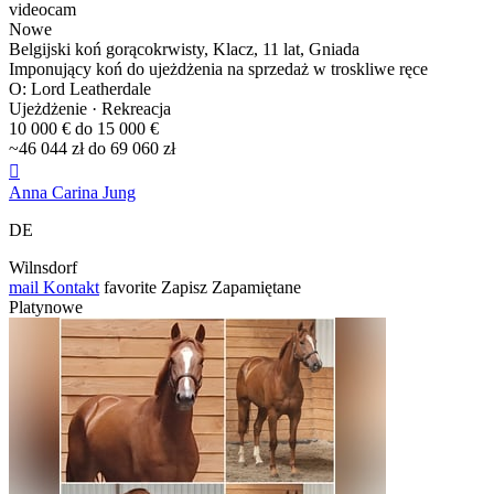
videocam
Nowe
Belgijski koń gorącokrwisty, Klacz, 11 lat, Gniada
Imponujący koń do ujeżdżenia na sprzedaż w troskliwe ręce
O: Lord Leatherdale
Ujeżdżenie · Rekreacja
10 000 € do 15 000 €
~46 044 zł do 69 060 zł

Anna Carina Jung
DE
Wilnsdorf
mail
Kontakt
favorite
Zapisz
Zapamiętane
Platynowe