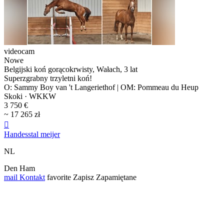
videocam
Nowe
Belgijski koń gorącokrwisty, Wałach, 3 lat
Superzgrabny trzyletni koń!
O: Sammy Boy van 't Langeriethof | OM: Pommeau du Heup
Skoki · WKKW
3 750 €
~ 17 265 zł

Handesstal meijer
NL
Den Ham
mail
Kontakt
favorite
Zapisz
Zapamiętane