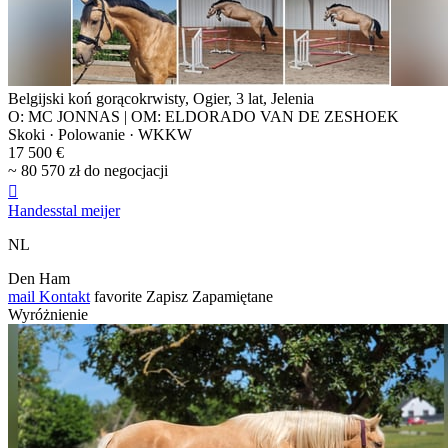
Belgijski koń gorącokrwisty, Ogier, 3 lat, Jelenia
O: MC JONNAS | OM: ELDORADO VAN DE ZESHOEK
Skoki · Polowanie · WKKW
17 500 €
~ 80 570 zł do negocjacji

Handesstal meijer
NL
Den Ham
mail
Kontakt
favorite
Zapisz
Zapamiętane
Wyróżnienie