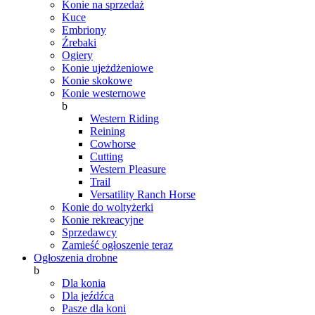
Konie na sprzedaż
Kuce
Embriony
Źrebaki
Ogiery
Konie ujeżdżeniowe
Konie skokowe
Konie westernowe
b
Western Riding
Reining
Cowhorse
Cutting
Western Pleasure
Trail
Versatility Ranch Horse
Konie do woltyżerki
Konie rekreacyjne
Sprzedawcy
Zamieść ogłoszenie teraz
Ogłoszenia drobne
b
Dla konia
Dla jeźdźca
Pasze dla koni