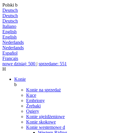
Polski
b
Deutsch
Deutsch
Deutsch
Italiano
English
English
Nederlands
Nederlands
Español
Français
nowe dzisiaj: 500
|
sprzedane: 551
H
Konie
b
Konie na sprzedaż
Kuce
Embriony
Źrebaki
Ogiery
Konie ujeżdżeniowe
Konie skokowe
Konie westernowe
d
Western Riding