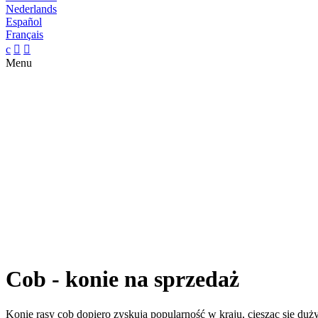
Nederlands
Español
Français
c


Menu
Cob - konie na sprzedaż
Konie rasy cob dopiero zyskują popularność w kraju, ciesząc się 