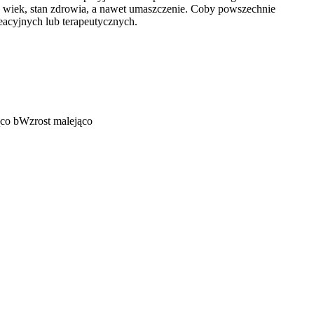
go wiek, stan zdrowia, a nawet umaszczenie. Coby powszechnie
eacyjnych lub terapeutycznych.
ąco
b
Wzrost malejąco