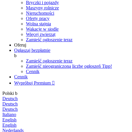
Bryczki i pojazdy
Maszyny rolnicze
Nieruchomości
Oferty pracy
Wolna stajnia
Wakacje w siodle
Więcej zwierząt
Zamieść ogłoszenie teraz
Oferuj
Ogłaszaj bezpłatnie
b
Zamieść ogłoszenie teraz
Zamieść nieograniczoną liczbę ogłoszeń
Tipp!
Cennik
Cennik
Wypróbuj Premium

Polski
b
Deutsch
Deutsch
Deutsch
Italiano
English
English
Nederlands