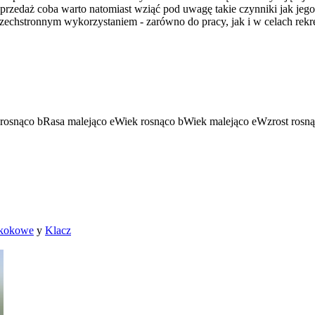
 sprzedaż coba warto natomiast wziąć pod uwagę takie czynniki jak je
szechstronnym wykorzystaniem - zarówno do pracy, jak i w celach rekr
rosnąco
b
Rasa malejąco
e
Wiek rosnąco
b
Wiek malejąco
e
Wzrost rosn
skokowe
y
Klacz