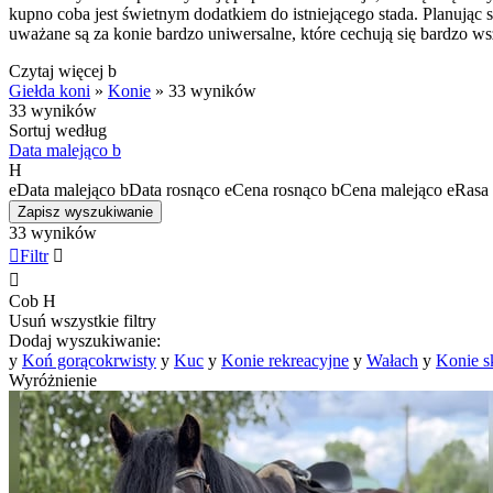
kupno coba jest świetnym dodatkiem do istniejącego stada. Planując
uważane są za konie bardzo uniwersalne, które cechują się bardzo w
Czytaj więcej
b
Giełda koni
»
Konie
»
33 wyników
33 wyników
Sortuj według
Data malejąco
b
H
e
Data malejąco
b
Data rosnąco
e
Cena rosnąco
b
Cena malejąco
e
Rasa 
Zapisz wyszukiwanie
33 wyników

Filtr


Cob
H
Usuń wszystkie filtry
Dodaj wyszukiwanie:
y
Koń gorącokrwisty
y
Kuc
y
Konie rekreacyjne
y
Wałach
y
Konie 
Wyróżnienie