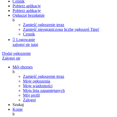
Cennik
Pobierz aplikację
Pobierz aplikację
Ogłaszaj bezpłatnie
b
Zamieść ogłoszenie teraz
Zamieść nieograniczoną liczbę ogłoszeń
Tipp!
Cennik

Logowanie
zaloguj się tutaj
Dodaj ogłoszenie
Zaloguj się
Mój ehorses
b
Zamieść ogłoszenie teraz
Moje ogłoszenia
Moje wiadomości
Moja lista zapamiętanych
Mój profil
Zaloguj
Szukaj
Konie
b