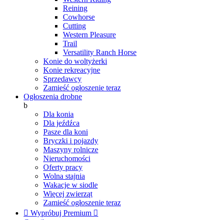
Reining
Cowhorse
Cutting
Western Pleasure
Trail
Versatility Ranch Horse
Konie do woltyżerki
Konie rekreacyjne
Sprzedawcy
Zamieść ogłoszenie teraz
Ogłoszenia drobne
b
Dla konia
Dla jeźdźca
Pasze dla koni
Bryczki i pojazdy
Maszyny rolnicze
Nieruchomości
Oferty pracy
Wolna stajnia
Wakacje w siodle
Więcej zwierząt
Zamieść ogłoszenie teraz

Wypróbuj Premium
