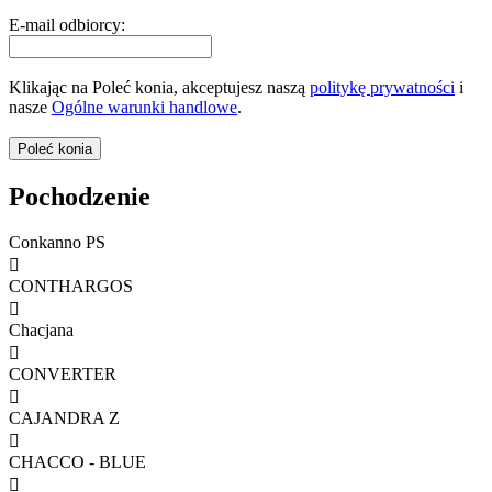
E-mail odbiorcy:
Klikając na Poleć konia, akceptujesz naszą
politykę prywatności
i
nasze
Ogólne warunki handlowe
.
Pochodzenie
Conkanno PS

CONTHARGOS

Chacjana

CONVERTER

CAJANDRA Z

CHACCO - BLUE
