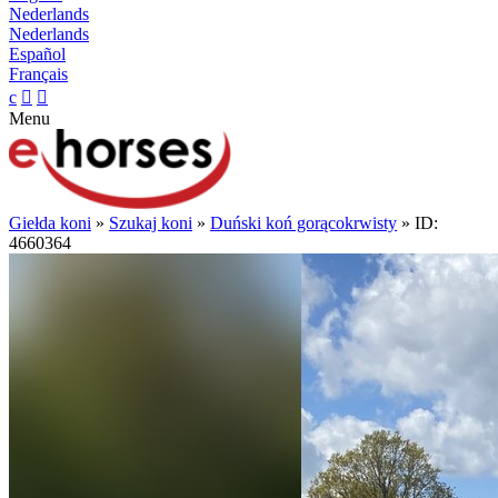
Nederlands
Nederlands
Español
Français
c


Menu
Giełda koni
»
Szukaj koni
»
Duński koń gorącokrwisty
» ID:
4660364