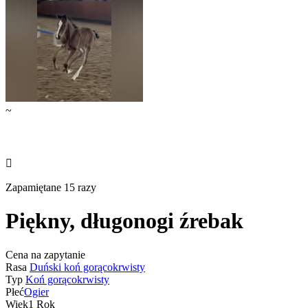
~

Zapamiętane 15 razy
Piękny, długonogi źrebak
Cena na zapytanie
Rasa
Duński koń gorącokrwisty
Typ
Koń gorącokrwisty
Płeć
Ogier
Wiek
1 Rok