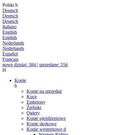
Polski
b
Deutsch
Deutsch
Deutsch
Italiano
English
English
Nederlands
Nederlands
Español
Français
nowe dzisiaj: 384
|
sprzedane: 556
H
Konie
b
Konie na sprzedaż
Kuce
Embriony
Źrebaki
Ogiery
Konie ujeżdżeniowe
Konie skokowe
Konie westernowe
d
Western Riding