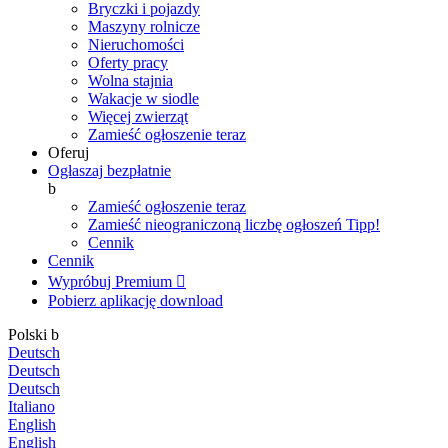
Bryczki i pojazdy
Maszyny rolnicze
Nieruchomości
Oferty pracy
Wolna stajnia
Wakacje w siodle
Więcej zwierząt
Zamieść ogłoszenie teraz
Oferuj
Ogłaszaj bezpłatnie
b
Zamieść ogłoszenie teraz
Zamieść nieograniczoną liczbę ogłoszeń
Tipp!
Cennik
Cennik
Wypróbuj Premium

Pobierz aplikację
download
Polski
b
Deutsch
Deutsch
Deutsch
Italiano
English
English