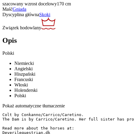
szacowany wzrost docelowy
170 cm
Maść
Gniada
Dyscyplina główna
Skoki
Związek hodowlany
Opis
Polski
Niemiecki
Angielski
Hiszpański
Francuski
Włoski
Holenderski
Polski
Pokaż automatyczne tłumaczenie
Colt by Conkanno/Carrico/Caretino. 

The Dam is by Carrico/Caretino. Her full sister has pro
Read more about the horses at:

Deverilequestrian.dk