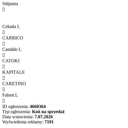
Silijanna

Cekada L

CARRICO

Candide L

CATOKI

KAPITALE

CARETINO

Falsett L

ID ogłoszenia:
4660364
Typ ogłoszenia:
Koń na sprzedaż
Data wstawienia:
7.07.2026
Wyświetlenia reklamy:
7191