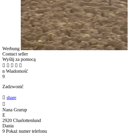
Werbung
Contact seller
Wyślij za pomocą





n
Wiadomość
9
Zadzwonić

share

Nana Grarup
E
2920 Charlottenlund
Dania
9
Pokaż numer telefonu