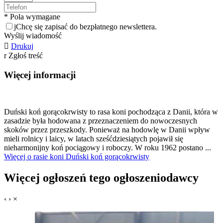
* Pola wymagane
j
Chcę się zapisać do bezpłatnego newslettera.
Wyślij wiadomość

Drukuj
r
Zgłoś treść
Więcej informacji
Duński koń gorącokrwisty to rasa koni pochodząca z Danii, która w
zasadzie była hodowana z przeznaczeniem do nowoczesnych
skoków przez przeszkody. Ponieważ na hodowlę w Danii wpływ
mieli rolnicy i laicy, w latach sześćdziesiątych pojawił się
nieharmonijny koń pociągowy i roboczy. W roku 1962 postano ...
Więcej o rasie koni Duński koń gorącokrwisty
Więcej ogłoszeń tego ogłoszeniodawcy
‹
›
×