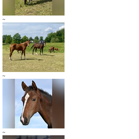
~
~
~