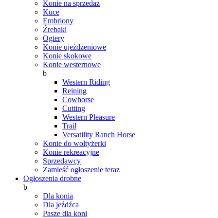
Konie na sprzedaż
Kuce
Embriony
Źrebaki
Ogiery
Konie ujeżdżeniowe
Konie skokowe
Konie westernowe
b
Western Riding
Reining
Cowhorse
Cutting
Western Pleasure
Trail
Versatility Ranch Horse
Konie do woltyżerki
Konie rekreacyjne
Sprzedawcy
Zamieść ogłoszenie teraz
Ogłoszenia drobne
b
Dla konia
Dla jeźdźca
Pasze dla koni