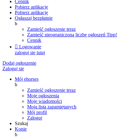
Cennik
Pobierz aplikację
Pobierz aplikację
Ogłaszaj bezpłatnie
b
Zamieść ogłoszenie teraz
Zamieść nieograniczoną liczbę ogłoszeń
Tipp!
Cennik

Logowanie
zaloguj się tutaj
Dodaj ogłoszenie
Zaloguj się
Mój ehorses
b
Zamieść ogłoszenie teraz
Moje ogłoszenia
Moje wiadomości
Moja lista zapamiętanych
Mój profil
Zaloguj
Szukaj
Konie
b