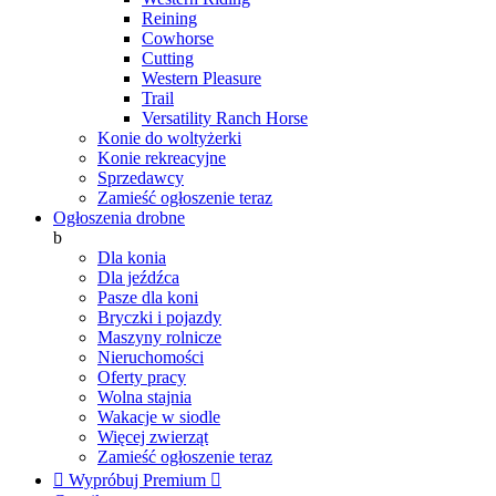
Reining
Cowhorse
Cutting
Western Pleasure
Trail
Versatility Ranch Horse
Konie do woltyżerki
Konie rekreacyjne
Sprzedawcy
Zamieść ogłoszenie teraz
Ogłoszenia drobne
b
Dla konia
Dla jeźdźca
Pasze dla koni
Bryczki i pojazdy
Maszyny rolnicze
Nieruchomości
Oferty pracy
Wolna stajnia
Wakacje w siodle
Więcej zwierząt
Zamieść ogłoszenie teraz

Wypróbuj Premium
