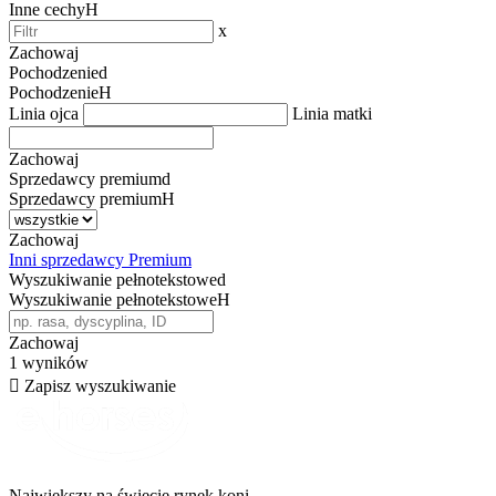
Inne cechy
H
x
Zachowaj
Pochodzenie
d
Pochodzenie
H
Linia ojca
Linia matki
Zachowaj
Sprzedawcy premium
d
Sprzedawcy premium
H
Zachowaj
Inni sprzedawcy Premium
Wyszukiwanie pełnotekstowe
d
Wyszukiwanie pełnotekstowe
H
Zachowaj
1
wyników
d

Zapisz wyszukiwanie
Największy na świecie rynek koni