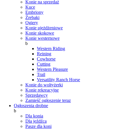
Konie na sprzedaż
Kuce
Embriony
Źrebaki
Ogiery
Konie ujeżdżeniowe
Konie skokowe
Konie westernowe
b
Western Riding
Reining
Cowhorse
Cutting
Western Pleasure
Trail
Versatility Ranch Horse
Konie do woltyżerki
Konie rekreacyjne
Sprzedawcy
Zamieść ogłoszenie teraz
Ogłoszenia drobne
b
Dla konia
Dla jeźdźca
Pasze dla koni