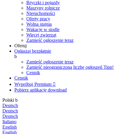
Bryczki i pojazdy
Maszyny rolnicze
Nieruchomości
Oferty pracy
Wolna stajnia
Wakacje w siodle
Więcej zwierząt
Zamieść ogłoszenie teraz
Oferuj
Ogłaszaj bezpłatnie
b
Zamieść ogłoszenie teraz
Zamieść nieograniczoną liczbę ogłoszeń
Tipp!
Cennik
Cennik
Wypróbuj Premium

Pobierz aplikację
download
Polski
b
Deutsch
Deutsch
Deutsch
Italiano
English
English