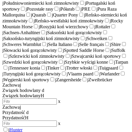
j
Południowoniemiecki koń zimnokrwisty
j
Portugalski koń
sportowy
j
Pozostałe rasy
j
Półarab
j
PRE
j
Pura Raza
Mallorquina
j
Quarab
j
Quarter Pony
j
Reńsko-niemiecki koń
zimnokrwisty
j
Reńsko-westfalski koń zimnokrwisty
j
Rocky
Mountain Horse
j
Rosyjski koń wierzchowy
j
Rottaler
j
Sachsen-Anhaltiner
j
Saksoński koń gorącokrwisty
j
Saksońsko-turyngijski koń zimnokrwisty
j
Schweiken
j
Schweres Warmblut
j
Sella Italiano
j
Selle français
j
Shire
j
Słowacki koń gorącokrwisty
j
Spotted Saddle Horse
j
Suffolk
j
Szlezwicki koń zimnokrwisty
j
Szwajcarski koń sportowy
j
Szwedzki koń gorącokrwisty
j
Szybkie wyścigi konne
j
Tarpan
j
Tennessee konia
j
Tinker
j
Trotter włoski
j
Tuigpaard
j
Turyngijski koń gorącokrwisty
j
Vlaams paard
j
Warlander
j
Węgierski koń sportowy
j
Zangersheide
j
Zweibrücker
Zachowaj
Związek hodowlany
d
Związek hodowlany
H
x
Zachowaj
Przydatność
d
Przydatność
H
x
j
Hunter