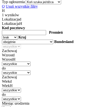
Typ ogłoszenia
Q
Usuń wszystkie filtry
H
1
wyników
d
Lokalizacja
d
Lokalizacja
H
Kod pocztowy
Promień
Kraj
Bundesland
Zachowaj
Wzrost
d
Wzrost
H
do
Zachowaj
Wiek
d
Wiek
H
do
Miesiąc urodzenia