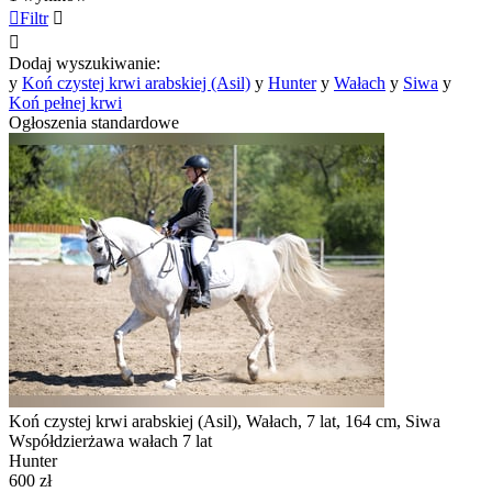

Filtr


Dodaj wyszukiwanie:
y
Koń czystej krwi arabskiej (Asil)
y
Hunter
y
Wałach
y
Siwa
y
Koń pełnej krwi
Ogłoszenia standardowe
Koń czystej krwi arabskiej (Asil), Wałach, 7 lat, 164 cm, Siwa
Współdzierżawa wałach 7 lat
Hunter
600 zł