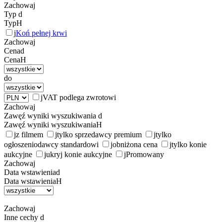
Zachowaj
Typ
d
Typ
H
j
Koń pełnej krwi
Zachowaj
Cena
d
Cena
H
do
j
VAT podlega zwrotowi
Zachowaj
Zawęź wyniki wyszukiwania
d
Zawęź wyniki wyszukiwania
H
j
z filmem
j
tylko sprzedawcy premium
j
tylko
ogłoszeniodawcy standardowi
j
obniżona cena
j
tylko konie
aukcyjne
j
ukryj konie aukcyjne
j
Promowany
Zachowaj
Data wstawienia
d
Data wstawienia
H
Zachowaj
Inne cechy
d