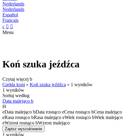
Nederlands
Nederlands
Español
Français
c


Menu
Koń szuka jeźdźca
Czytaj więcej
b
Giełda koni
»
Koń szuka jeźdźca
»
1 wyników
1 wyników
Sortuj według
Data malejąco
b
H
e
Data malejąco
b
Data rosnąco
e
Cena rosnąco
b
Cena malejąco
e
Rasa rosnąco
b
Rasa malejąco
e
Wiek rosnąco
b
Wiek malejąco
e
Wzrost rosnąco
b
Wzrost malejąco
Zapisz wyszukiwanie
1 wyników