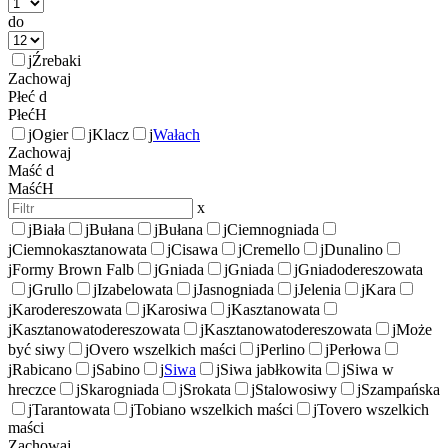
do
j
Źrebaki
Zachowaj
Płeć
d
Płeć
H
j
Ogier
j
Klacz
j
Wałach
Zachowaj
Maść
d
Maść
H
x
j
Biała
j
Bułana
j
Bułana
j
Ciemnogniada
j
Ciemnokasztanowata
j
Cisawa
j
Cremello
j
Dunalino
j
Formy Brown Falb
j
Gniada
j
Gniada
j
Gniadodereszowata
j
Grullo
j
Izabelowata
j
Jasnogniada
j
Jelenia
j
Kara
j
Karodereszowata
j
Karosiwa
j
Kasztanowata
j
Kasztanowatodereszowata
j
Kasztanowatodereszowata
j
Może
być siwy
j
Overo wszelkich maści
j
Perlino
j
Perłowa
j
Rabicano
j
Sabino
j
Siwa
j
Siwa jabłkowita
j
Siwa w
hreczce
j
Skarogniada
j
Srokata
j
Stalowosiwy
j
Szampańska
j
Tarantowata
j
Tobiano wszelkich maści
j
Tovero wszelkich
maści
Zachowaj