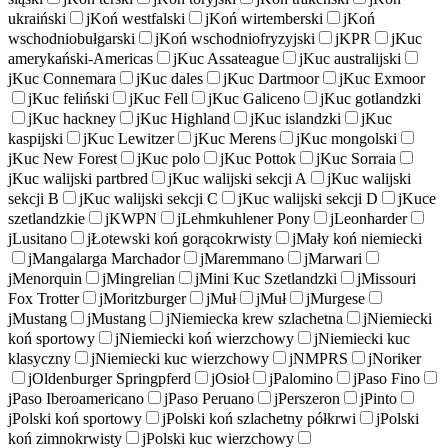
ukraiński
j
Koń westfalski
j
Koń wirtemberski
j
Koń
wschodniobułgarski
j
Koń wschodniofryzyjski
j
KPR
j
Kuc
amerykański-Americas
j
Kuc Assateague
j
Kuc australijski
j
Kuc Connemara
j
Kuc dales
j
Kuc Dartmoor
j
Kuc Exmoor
j
Kuc feliński
j
Kuc Fell
j
Kuc Galiceno
j
Kuc gotlandzki
j
Kuc hackney
j
Kuc Highland
j
Kuc islandzki
j
Kuc
kaspijski
j
Kuc Lewitzer
j
Kuc Merens
j
Kuc mongolski
j
Kuc New Forest
j
Kuc polo
j
Kuc Pottok
j
Kuc Sorraia
j
Kuc walijski partbred
j
Kuc walijski sekcji A
j
Kuc walijski
sekcji B
j
Kuc walijski sekcji C
j
Kuc walijski sekcji D
j
Kuce
szetlandzkie
j
KWPN
j
Lehmkuhlener Pony
j
Leonharder
j
Lusitano
j
Łotewski koń gorącokrwisty
j
Mały koń niemiecki
j
Mangalarga Marchador
j
Maremmano
j
Marwari
j
Menorquin
j
Mingrelian
j
Mini Kuc Szetlandzki
j
Missouri
Fox Trotter
j
Moritzburger
j
Muł
j
Muł
j
Murgese
j
Mustang
j
Mustang
j
Niemiecka krew szlachetna
j
Niemiecki
koń sportowy
j
Niemiecki koń wierzchowy
j
Niemiecki kuc
klasyczny
j
Niemiecki kuc wierzchowy
j
NMPRS
j
Noriker
j
Oldenburger Springpferd
j
Osioł
j
Palomino
j
Paso Fino
j
Paso Iberoamericano
j
Paso Peruano
j
Perszeron
j
Pinto
j
Polski koń sportowy
j
Polski koń szlachetny półkrwi
j
Polski
koń zimnokrwisty
j
Polski kuc wierzchowy