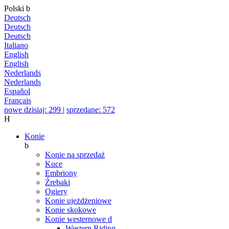
Polski
b
Deutsch
Deutsch
Deutsch
Italiano
English
English
Nederlands
Nederlands
Español
Français
nowe dzisiaj: 299
|
sprzedane: 572
H
Konie
b
Konie na sprzedaż
Kuce
Embriony
Źrebaki
Ogiery
Konie ujeżdżeniowe
Konie skokowe
Konie westernowe
d
Western Riding