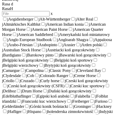
Rasa
d
Rasa
H
x
j
Aegidienberger
j
Alt-Württemberger
j
Alter Real
j
Altmärkisches Kaltblut
j
American Indian konia
j
American
Morgan Horse
j
American Paint Horse
j
American Quarter
Horse
j
American Saddlebred
j
Amerykański koń miniaturowy
j
Anglo European Studbook
j
Angloarab Shagya
j
Appaloosa
j
Arabo-Friesian
j
Arabopinto
j
Arasier
j
Arden polski
j
Australian Stock Horse
j
Austriacki koń gorącokrwisty
j
Bardigiano
j
Barokowy pinto
j
Bawarski koń gorącokrwisty
j
Belgijski koń gorącokrwisty
j
Belgijski koń sportowy
j
Belgijski wierzchowy
j
Brytyjski koń gorącokrwisty
j
Camargue
j
Campolina
j
Classic Pony
j
Cleveland Bay
j
Clydesdale
j
Cob
j
Colorado Ranger
j
Creme Horse
j
Criollo
j
Cruzado
j
Curly horse
j
Czeski koń gorącokrwisty
j
Czeski koń gorącokrwisty (CSFR)
j
Czeski kuc sportowy
j
Deliboz
j
Drum Horse
j
Duński koń gorącokrwisty
j
Edelbluthaflinger
j
Egipski koń arabski
j
Falabella
j
Folblut
irlandzki
j
Francuski kuc wierzchowy
j
Freiberger
j
Furioso
j
Gelderländer
j
Górski konik bośniacki
j
Groninger
j
Hackney
j
Hafliger
j
Hispano
j
holenderska zimnokrwistość
j
Indyjski