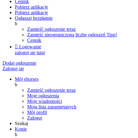
Cennik
Pobierz aplikację
Pobierz aplikację
Ogłaszaj bezpłatnie
b
Zamieść ogłoszenie teraz
Zamieść nieograniczoną liczbę ogłoszeń
Tipp!
Cennik

Logowanie
zaloguj się tutaj
Dodaj ogłoszenie
Zaloguj się
Mój ehorses
b
Zamieść ogłoszenie teraz
Moje ogłoszenia
Moje wiadomości
Moja lista zapamiętanych
Mój profil
Zaloguj
Szukaj
Konie
b