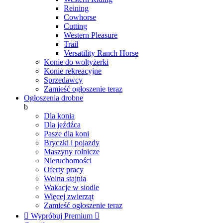
Reining
Cowhorse
Cutting
Western Pleasure
Trail
Versatility Ranch Horse
Konie do woltyżerki
Konie rekreacyjne
Sprzedawcy
Zamieść ogłoszenie teraz
Ogłoszenia drobne
b
Dla konia
Dla jeźdźca
Pasze dla koni
Bryczki i pojazdy
Maszyny rolnicze
Nieruchomości
Oferty pracy
Wolna stajnia
Wakacje w siodle
Więcej zwierząt
Zamieść ogłoszenie teraz

Wypróbuj Premium
