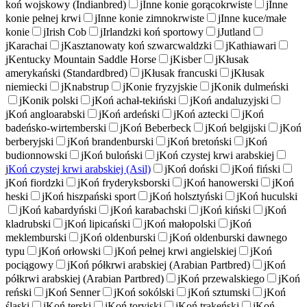
koń wojskowy (Indianbred)
j
Inne konie gorącokrwiste
j
Inne
konie pełnej krwi
j
Inne konie zimnokrwiste
j
Inne kuce/małe
konie
j
Irish Cob
j
Irlandzki koń sportowy
j
Jutland
j
Karachai
j
Kasztanowaty koń szwarcwaldzki
j
Kathiawari
j
Kentucky Mountain Saddle Horse
j
Kisber
j
Kłusak
amerykański (Standardbred)
j
Kłusak francuski
j
Kłusak
niemiecki
j
Knabstrup
j
Konie fryzyjskie
j
Konik dulmeński
j
Konik polski
j
Koń achał-tekiński
j
Koń andaluzyjski
j
Koń angloarabski
j
Koń ardeński
j
Koń aztecki
j
Koń
badeńsko-wirtemberski
j
Koń Beberbeck
j
Koń belgijski
j
Koń
berberyjski
j
Koń brandenburski
j
Koń bretoński
j
Koń
budionnowski
j
Koń buloński
j
Koń czystej krwi arabskiej
j
Koń czystej krwi arabskiej (Asil)
j
Koń doński
j
Koń fiński
j
Koń fiordzki
j
Koń fryderyksborski
j
Koń hanowerski
j
Koń
heski
j
Koń hiszpański sport
j
Koń holsztyński
j
Koń huculski
j
Koń kabardyński
j
Koń karabachski
j
Koń kiński
j
Koń
kladrubski
j
Koń lipicański
j
Koń małopolski
j
Koń
meklemburski
j
Koń oldenburski
j
Koń oldenburski dawnego
typu
j
Koń orłowski
j
Koń pełnej krwi angielskiej
j
Koń
pociągowy
j
Koń półkrwi arabskiej (Arabian Partbred)
j
Koń
półkrwi arabskiej (Arabian Partbred)
j
Koń przewalskiego
j
Koń
reński
j
Koń Senner
j
Koń sokólski
j
Koń sztumski
j
Koń
śląski
j
Koń terski
j
Koń toryjski
j
Koń trakeński
j
Koń