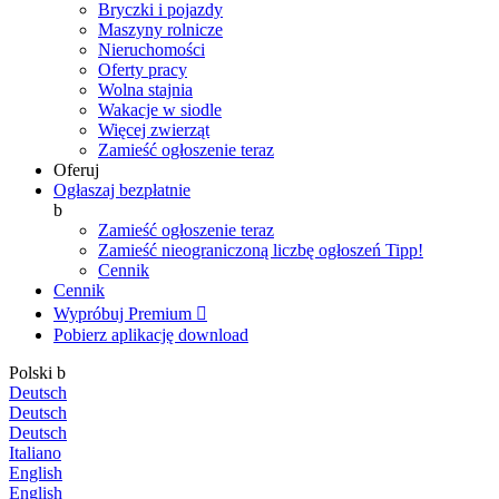
Bryczki i pojazdy
Maszyny rolnicze
Nieruchomości
Oferty pracy
Wolna stajnia
Wakacje w siodle
Więcej zwierząt
Zamieść ogłoszenie teraz
Oferuj
Ogłaszaj bezpłatnie
b
Zamieść ogłoszenie teraz
Zamieść nieograniczoną liczbę ogłoszeń
Tipp!
Cennik
Cennik
Wypróbuj Premium

Pobierz aplikację
download
Polski
b
Deutsch
Deutsch
Deutsch
Italiano
English
English