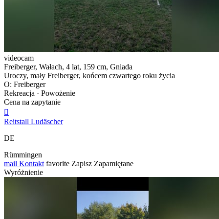
videocam
Freiberger, Wałach, 4 lat, 159 cm, Gniada
Uroczy, mały Freiberger, końcem czwartego roku życia
O: Freiberger
Rekreacja · Powożenie
Cena na zapytanie

Reitstall Ludäscher
DE
Rümmingen
mail
Kontakt
favorite
Zapisz
Zapamiętane
Wyróżnienie