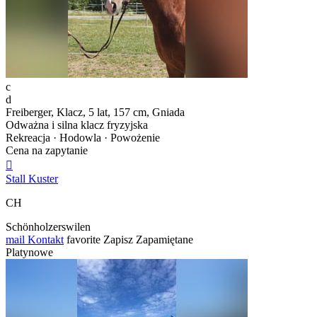
c
d
Freiberger, Klacz, 5 lat, 157 cm, Gniada
Odważna i silna klacz fryzyjska
Rekreacja · Hodowla · Powożenie
Cena na zapytanie

Stall Kuster
CH
Schönholzerswilen
mail
Kontakt
favorite
Zapisz
Zapamiętane
Platynowe