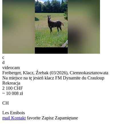
c
d
videocam
Freiberger, Klacz, Źrebak (03/2026), Ciemnokasztanowata
Na miejsce na tę jesień klacz FM Dynamite du Crauloup
Rekreacja
2 100 CHF
~ 10 008 zł
CH
Les Emibois
mail
Kontakt
favorite
Zapisz
Zapamiętane