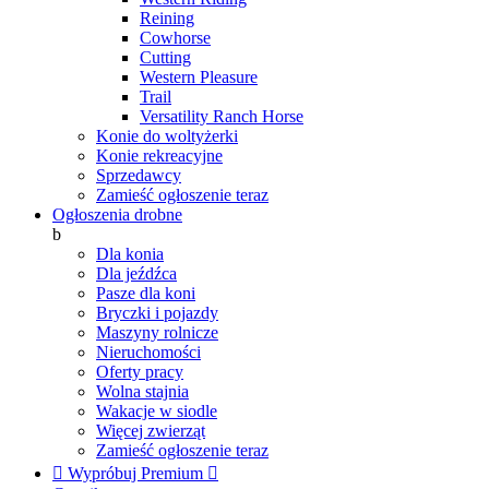
Reining
Cowhorse
Cutting
Western Pleasure
Trail
Versatility Ranch Horse
Konie do woltyżerki
Konie rekreacyjne
Sprzedawcy
Zamieść ogłoszenie teraz
Ogłoszenia drobne
b
Dla konia
Dla jeźdźca
Pasze dla koni
Bryczki i pojazdy
Maszyny rolnicze
Nieruchomości
Oferty pracy
Wolna stajnia
Wakacje w siodle
Więcej zwierząt
Zamieść ogłoszenie teraz

Wypróbuj Premium
