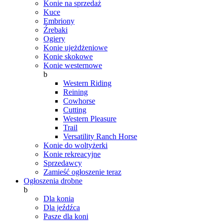
Konie na sprzedaż
Kuce
Embriony
Źrebaki
Ogiery
Konie ujeżdżeniowe
Konie skokowe
Konie westernowe
b
Western Riding
Reining
Cowhorse
Cutting
Western Pleasure
Trail
Versatility Ranch Horse
Konie do woltyżerki
Konie rekreacyjne
Sprzedawcy
Zamieść ogłoszenie teraz
Ogłoszenia drobne
b
Dla konia
Dla jeźdźca
Pasze dla koni