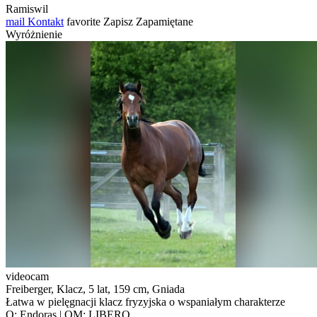
Ramiswil
mail
Kontakt
favorite
Zapisz
Zapamiętane
Wyróżnienie
videocam
Freiberger, Klacz, 5 lat, 159 cm, Gniada
Łatwa w pielęgnacji klacz fryzyjska o wspaniałym charakterze
O: Endoras | OM: LIBERO