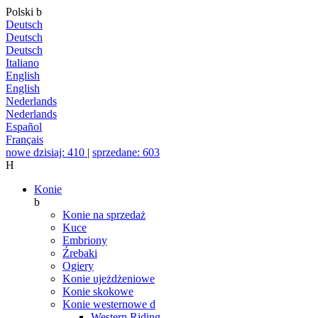
Polski
b
Deutsch
Deutsch
Deutsch
Italiano
English
English
Nederlands
Nederlands
Español
Français
nowe dzisiaj: 410
|
sprzedane: 603
H
Konie
b
Konie na sprzedaż
Kuce
Embriony
Źrebaki
Ogiery
Konie ujeżdżeniowe
Konie skokowe
Konie westernowe
d
Western Riding