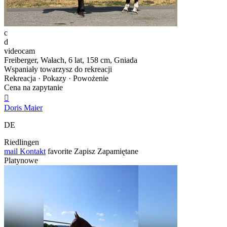
c
d
videocam
Freiberger, Wałach, 6 lat, 158 cm, Gniada
Wspaniały towarzysz do rekreacji
Rekreacja · Pokazy · Powożenie
Cena na zapytanie

Doris Maier
DE
Riedlingen
mail
Kontakt
favorite
Zapisz
Zapamiętane
Platynowe