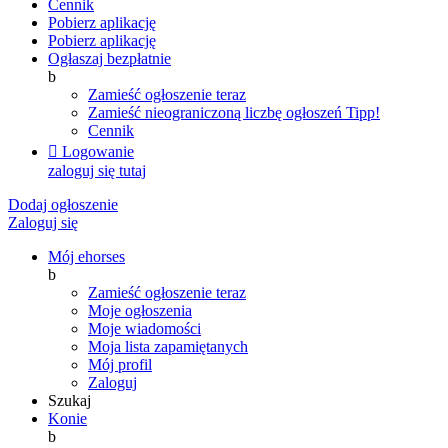
Cennik
Pobierz aplikację
Pobierz aplikację
Ogłaszaj bezpłatnie
b
Zamieść ogłoszenie teraz
Zamieść nieograniczoną liczbę ogłoszeń
Tipp!
Cennik

Logowanie
zaloguj się tutaj
Dodaj ogłoszenie
Zaloguj się
Mój ehorses
b
Zamieść ogłoszenie teraz
Moje ogłoszenia
Moje wiadomości
Moja lista zapamiętanych
Mój profil
Zaloguj
Szukaj
Konie
b