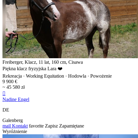
Freiberger, Klacz, 11 lat, 160 cm, Cisawa
Piękna klacz fryzyjska Lara ❤️
Rekreacja · Working Equitation · Hodowla · Powożenie
9 900 €
~ 45 580 zł

Nadine Engel
DE
Galenberg
mail
Kontakt
favorite
Zapisz
Zapamiętane
Wyróżnienie