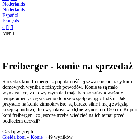
Nederlands
Nederlands
Español
Français
c


Menu
Freiberger - konie na sprzedaż
Sprzedaż koni freiberger - popularność tej szwajcarskiej rasy koni
domowych wynika z różnych powodów. Konie te są mało
wymagające, za to wytrzymałe i mają bardzo zrównoważony
temperament, dzięki czemu dobrze współpracują z ludźmi. Jak
przystało na konie zimnokrwiste, są bardzo silne i mają zwięzłą,
krzepką budowę. Ich wysokość w kłębie wynosi do 160 cm. Kupno
koni freiberger - co jeszcze trzeba wiedzieć na ich temat przed
podjęciem decyzji?
Czytaj więcej
b
Giełda koni
»
Konie
»
49 wyników