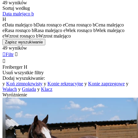
49 wyników
Sortuj według
Data malejąco
b
H
e
Data malejąco
b
Data rosnąco
e
Cena rosnąco
b
Cena malejąco
e
Rasa rosnąco
b
Rasa malejąco
e
Wiek rosnąco
b
Wiek malejąco
e
Wzrost rosnąco
b
Wzrost malejąco
Zapisz wyszukiwanie
49 wyników

Filtr


Freiberger
H
Usuń wszystkie filtry
Dodaj wyszukiwanie:
y
Koń zimnokrwisty
y
Konie rekreacyjne
y
Konie zaprzęgowe
y
Wałach
y
Gniada
y
Klacz
Wyróżnienie